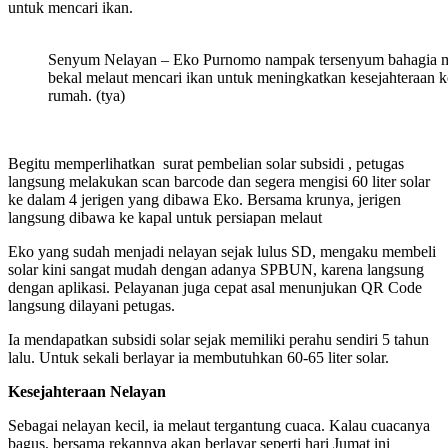
untuk mencari ikan.
Senyum Nelayan – Eko Purnomo nampak tersenyum bahagia me
bekal melaut mencari ikan untuk meningkatkan kesejahteraan k
rumah. (tya)
Begitu memperlihatkan surat pembelian solar subsidi , petugas
langsung melakukan scan barcode dan segera mengisi 60 liter solar
ke dalam 4 jerigen yang dibawa Eko. Bersama krunya, jerigen
langsung dibawa ke kapal untuk persiapan melaut
Eko yang sudah menjadi nelayan sejak lulus SD, mengaku membeli
solar kini sangat mudah dengan adanya SPBUN, karena langsung
dengan aplikasi. Pelayanan juga cepat asal menunjukan QR Code
langsung dilayani petugas.
Ia mendapatkan subsidi solar sejak memiliki perahu sendiri 5 tahun
lalu. Untuk sekali berlayar ia membutuhkan 60-65 liter solar.
Kesejahteraan Nelayan
Sebagai nelayan kecil, ia
melaut tergantung cuaca. Kalau cuacanya
bagus, bersama rekannya akan berlayar seperti hari Jumat ini