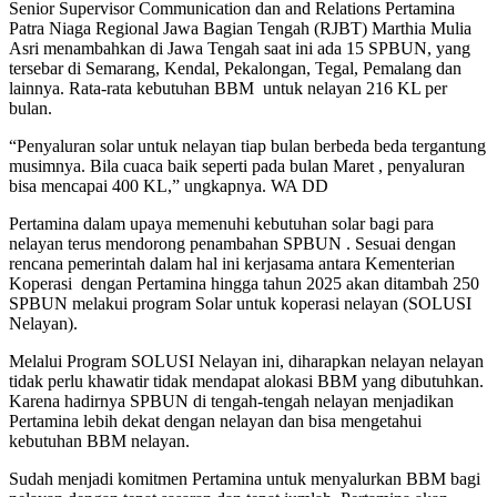
Senior Supervisor Communication dan and Relations Pertamina
Patra Niaga Regional Jawa Bagian Tengah (RJBT) Marthia Mulia
Asri menambahkan di Jawa Tengah saat ini ada 15 SPBUN, yang
tersebar di Semarang, Kendal, Pekalongan, Tegal, Pemalang dan
lainnya. Rata-rata kebutuhan BBM untuk nelayan 216 KL per
bulan.
“Penyaluran solar untuk nelayan tiap bulan berbeda beda tergantung
musimnya. Bila cuaca baik seperti pada bulan Maret , penyaluran
bisa mencapai 400 KL,” ungkapnya. WA DD
Pertamina dalam upaya memenuhi kebutuhan solar bagi para
nelayan terus mendorong penambahan SPBUN . Sesuai dengan
rencana pemerintah dalam hal ini kerjasama antara Kementerian
Koperasi dengan Pertamina hingga tahun 2025 akan ditambah 250
SPBUN melakui program Solar untuk koperasi nelayan (SOLUSI
Nelayan).
Melalui Program SOLUSI Nelayan ini, diharapkan nelayan nelayan
tidak perlu khawatir tidak mendapat alokasi BBM yang dibutuhkan.
Karena hadirnya SPBUN di tengah-tengah nelayan menjadikan
Pertamina lebih dekat dengan nelayan dan bisa mengetahui
kebutuhan BBM nelayan.
Sudah menjadi komitmen Pertamina untuk menyalurkan BBM bagi