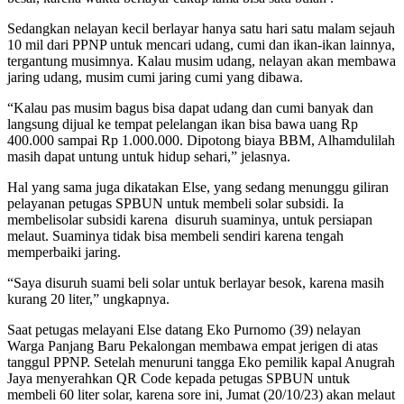
Sedangkan nelayan kecil berlayar hanya satu hari satu malam sejauh
10 mil dari PPNP untuk mencari udang, cumi dan ikan-ikan lainnya,
tergantung musimnya. Kalau musim udang, nelayan akan membawa
jaring udang, musim cumi jaring cumi yang dibawa.
“Kalau pas musim bagus bisa dapat udang dan cumi banyak dan
langsung dijual ke tempat pelelangan ikan bisa bawa uang Rp
400.000 sampai Rp 1.000.000. Dipotong biaya BBM, Alhamdulilah
masih dapat untung untuk hidup sehari,” jelasnya.
Hal yang sama juga dikatakan Else, yang sedang menunggu giliran
pelayanan petugas SPBUN untuk membeli solar subsidi. Ia
membeli
solar subsidi karena disuruh suaminya, untuk persiapan
melaut. Suaminya tidak bisa membeli sendiri karena tengah
memperbaiki jaring.
“Saya disuruh suami beli solar untuk berlayar besok, karena masih
kurang 20 liter,” ungkapnya.
Saat petugas melayani Else datang Eko Purnomo (39) nelayan
Warga Panjang Baru Pekalongan membawa empat jerigen di atas
tanggul PPNP. Setelah menuruni tangga Eko pemilik kapal Anugrah
Jaya menyerahkan QR Code kepada petugas SPBUN untuk
membeli 60 liter solar, karena sore ini, Jumat (20/10/23) akan melaut