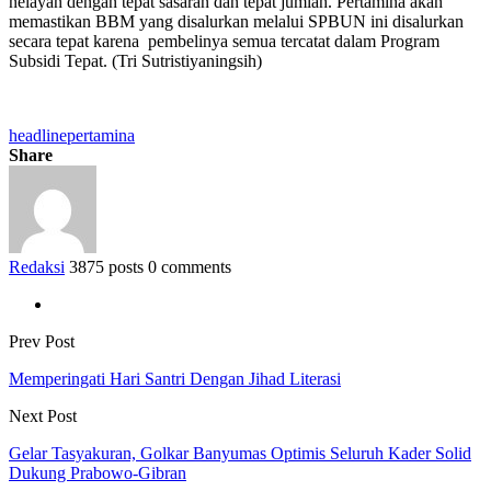
nelayan dengan tepat sasaran dan tepat jumlah. Pertamina akan
memastikan BBM yang disalurkan melalui SPBUN ini disalurkan
secara tepat karena pembelinya semua tercatat dalam Program
Subsidi Tepat. (Tri Sutristiyaningsih)
headline
pertamina
Share
Redaksi
3875 posts
0 comments
Prev Post
Memperingati Hari Santri Dengan Jihad Literasi
Next Post
Gelar Tasyakuran, Golkar Banyumas Optimis Seluruh Kader Solid
Dukung Prabowo-Gibran