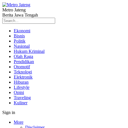
Metro Jateng
Berita Jawa Tengah
Ekonomi
Bisnis
Politik
Nasional
Hukum Kriminal
Olah Raga
Pendidikan
Otomotif
Teknologi
Elektronik
Hiburan
Lifestyle
Opini
Traveling
Kuliner
Sign in
More
Disclaimer