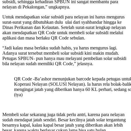
subsidi, sehingga kehadiran SPBUN ini sangat membantu para
nelayan di Pekalongan,” ungkapnya.
Untuk mendapatkan solar subsidi para nelayan ini harus mengurus
surat-surat yang dibutuhkan dulu ulai dari syahbandar hingga ke
Dinas Perikanan dan Kelautan. Setelah surat-surat lengkap nelayan
akan mendapatkan QR Code untuk membeli solar subsidi melalui
aplikasi dan masa berlaku QR Code sebulan.
“Jadi kalau masa berlaku sudah habis, ya harus mengurus lagi.
Adanya surat tersebut membeli solar subsidi kini makin mudah.
Petugas SPBUN- pun hanya mau melayani pembelian solar subsidi
bila nelayan sudah memiliki QR Code,” jelasnya.
QR Code -Ba’ashor menunjukan barcode kepada petugas untuk 
Koperasi Nelayan (SOLUSI Nelayan). Ia harus rela bolak-balik
mengingat jatah yang diberikan hanya 60 KL perhari, sedang s
(tya)
Membeli solar sekarang juga tidak perlu antri, karena para nelayan
sudah mendapat jatah sendiri. Besar kecilnya jatah solar tergantung
besarnya kapal, kalau kapal besar jatah yang diberikan akan lebih
besar, karena waktu berlayar cukup lama bisa satu bulan .