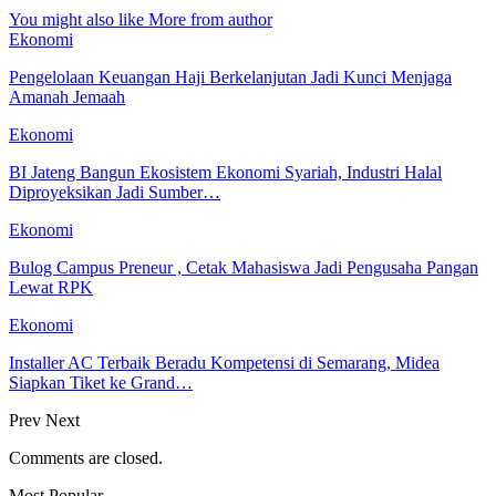
You might also like
More from author
Ekonomi
Pengelolaan Keuangan Haji Berkelanjutan Jadi Kunci Menjaga
Amanah Jemaah
Ekonomi
BI Jateng Bangun Ekosistem Ekonomi Syariah, Industri Halal
Diproyeksikan Jadi Sumber…
Ekonomi
Bulog Campus Preneur , Cetak Mahasiswa Jadi Pengusaha Pangan
Lewat RPK
Ekonomi
Installer AC Terbaik Beradu Kompetensi di Semarang, Midea
Siapkan Tiket ke Grand…
Prev
Next
Comments are closed.
Most Popular