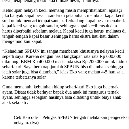
besar, tetap tenang meski ada ombak besar,” tuturnya.
Kehidupan nelayan kecil memang masih memprihatinkan, apalagi
jika banyak kapal besar sandar di pelabuhan, membuat kapal kecil
sulit untuk mencari tempat sandar. Terkadang kapal besar menabrak
kapal kecil yang tengah sandar, sehingga kapal kecil rusak dan
harus diperbaiki sebelum melaut. Kapal kecil juga harus melintas di
tengah-tengah kapal besar ,sehingga harus ekstra hati-hati dalam
mengemudikan kapal.
“Kehadiran SPBUN ini sangat membantu khususnya nelayan kecil
seperti saya. Karena dengan hasil tangkapan rata-rata Rp 600.000
dikurangi BBM Rp 400.000 masih ada sisa Rp 200.000 untuk hidup
sehari-hari. Saya berharap jumlah SPBUN bisa ditambah sehingga
jatah solar juga bisa ditambah,” jelas Eko yang melaut 4-5 hari saja,
karena terbatasnya solar.
Guna memenuhi kebutuhan hidup sehari-hari Eko juga beternak
ayam. Disaat tidak berlayar bapak dua anak ini mengurus ternak
ayam, sehingga sebagian hasilnya bisa ditabung untuk biaya anak-
anak sekolah .
Cek Barcode – Petugas SPBUN tengah melakukan pengecekan
nelayan. (tya)