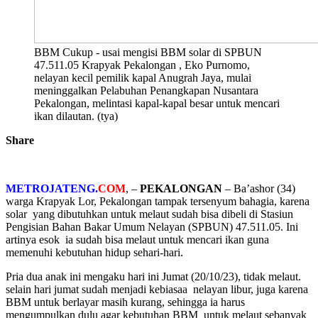
BBM Cukup - usai mengisi BBM solar di SPBUN
47.511.05 Krapyak Pekalongan , Eko Purnomo,
nelayan kecil pemilik kapal Anugrah Jaya, mulai
meninggalkan Pelabuhan Penangkapan Nusantara
Pekalongan, melintasi kapal-kapal besar untuk mencari
ikan dilautan. (tya)
Share
METROJATENG.
COM
, –
PEKALONGAN
– Ba’ashor (34)
warga Krapyak Lor, Pekalongan tampak tersenyum bahagia, karena
solar yang dibutuhkan untuk melaut sudah bisa dibeli di Stasiun
Pengisian Bahan Bakar Umum Nelayan (SPBUN) 47.511.05. Ini
artinya esok ia sudah bisa melaut untuk mencari ikan guna
memenuhi kebutuhan hidup sehari-hari.
Pria dua anak ini mengaku hari ini Jumat (20/10/23), tidak melaut.
selain hari jumat sudah menjadi kebiasaa nelayan libur, juga karena
BBM untuk berlayar masih kurang, sehingga ia harus
mengumpulkan dulu agar kebutuhan BBM untuk melaut sebanyak