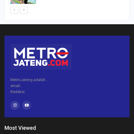
MetroJateng adalah..
email:
Redaksi:
Most Viewed