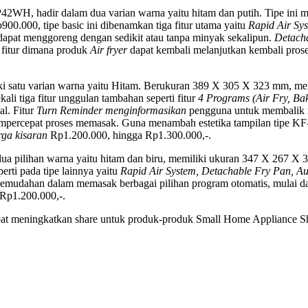
2WH, hadir dalam dua varian warna yaitu hitam dan putih. Tipe ini 
900.000, tipe basic ini dibenamkan tiga fitur utama yaitu
Rapid Air Sy
dapat menggoreng dengan sedikit atau tanpa minyak sekalipun.
Detach
fitur dimana produk
Air fryer
dapat kembali melanjutkan kembali pros
atu varian warna yaitu Hitam. Berukuran 389 X 305 X 323 mm, memiliki 
kali tiga fitur unggulan tambahan seperti fitur
4 Programs (Air Fry, Bak
l. Fitur
Turn Reminder menginformasikan
pengguna untuk membalik 
percepat proses memasak. Guna menambah estetika tampilan tipe KF-
rga kisaran
Rp1.200.000, hingga Rp1.300.000,-.
ua pilihan warna yaitu hitam dan biru, memiliki ukuran 347 X 267 
perti pada tipe lainnya yaitu
Rapid Air System, Detachable Fry Pan, Au
emudahan dalam memasak berbagai pilihan program otomatis, mulai 
Rp1.200.000,-.
at meningkatkan share untuk produk-produk Small Home Appliance Sh