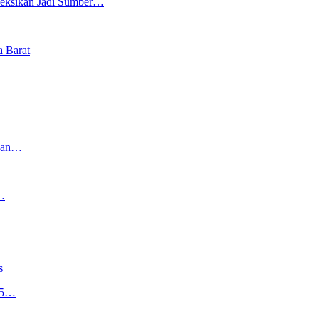
oyeksikan Jadi Sumber…
 Barat
ngan…
…
s
,5…