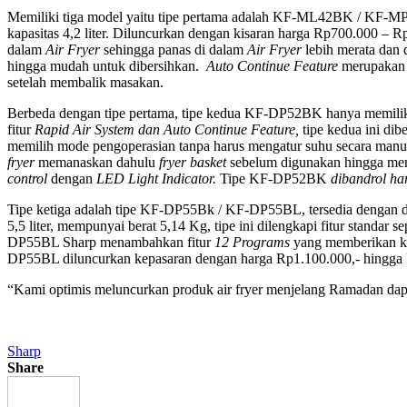
Memiliki tiga model yaitu tipe pertama adalah KF-ML42BK / KF-MP4
kapasitas 4,2 liter. Diluncurkan dengan kisaran harga Rp700.000 – Rp
dalam
Air Fryer
sehingga panas di dalam
Air Fryer
lebih merata dan 
hingga mudah untuk dibersihkan.
Auto Continue Feature
merupakan 
setelah membalik masakan.
Berbeda dengan tipe pertama, tipe kedua KF-DP52BK hanya memiliki s
fitur
Rapid Air System dan Auto Continue Feature,
tipe kedua ini dibe
memilih mode pengoperasian tanpa harus mengatur suhu secara manua
fryer
memanaskan dahulu
fryer basket
sebelum digunakan hingga mem
control
dengan
LED Light Indicator.
Tipe KF-DP52BK
dibandrol ha
Tipe ketiga adalah tipe KF-DP55Bk / KF-DP55BL, tersedia dengan d
5,5 liter, mempunyai berat 5,14 Kg, tipe ini dilengkapi fitur standar se
DP55BL Sharp menambahkan fitur
12 Programs
yang memberikan k
DP55BL diluncurkan kepasaran dengan harga
Rp1.100.000,- hingga 
“Kami optimis meluncurkan produk air fryer menjelang Ramadan dap
Sharp
Share