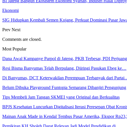
BI Jateng Bangun Ekosistem Ekonomi Syariah, Industri Halal Dipr
Ekonomi
SIG Hidupkan Kembali Semen Kujang, Perkuat Dominasi Pasar Jawa
Prev
Next
Comments are closed.
Most Popular
Dana Awal Kampanye Parpol di Jateng, PKB Terbesar, PDI Perjua
Resi Bisma Banyumas Telah Berpulang, Diiringi Pasukan Ebeg ke…
Di Banyumas, DCT Keterwakilan Perempuan Terbanyak dari Partai
Belum Dibuka Playground Funtopia Semarang Dibanjiri Pengunjung
Tips Membeli Jam Tangan SKMEI yang Original dan Berkualitas
BPJS Kesehatan Luncurkan Digitalisasi Iterasi Peresepan Obat Kroni
Mainan Anak Made in Kendal Tembus Pasar Amerika, Ekspor Rp23
Pemikiran KH Sholeh Darat Relevan Jadi Model Pendidikan di…