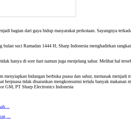
jadi bagian dari gaya hidup masyarakat perkotaan. Sayangnya terkad
g bulan suci Ramadan 1444 H, Sharp Indonesia menghadirkan rangkai
idak hanya di sore hari namun juga menjelang sahur. Melihat hal ters
m menyiapkan hidangan berbuka puasa dan sahur, memasak menjadi mud
i saat berpuasa tidak disarankan mengkonsumsi terlalu banyak makan
or GM, PT Sharp Electronics Indonesia
anah…
arat,…