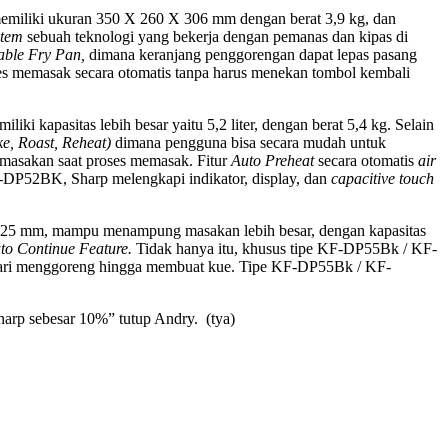
memiliki ukuran 350 X 260 X 306 mm dengan berat 3,9 kg, dan
stem
sebuah teknologi yang bekerja dengan pemanas dan kipas di
able Fry Pan,
dimana
keranjang penggorengan dapat lepas pasang
es memasak secara otomatis tanpa harus menekan tombol kembali
kapasitas lebih besar yaitu 5,2 liter, dengan berat 5,4 kg. Selain
e, Roast, Reheat)
dimana pengguna bisa secara mudah untuk
masakan saat proses memasak. Fitur
Auto Preheat
secara otomatis
air
DP52BK, Sharp melengkapi indikator, display, dan
capacitive touch
X 325 mm, mampu menampung masakan lebih besar, dengan kapasitas
to Continue Feature.
Tidak hanya itu, khusus tipe KF-DP55Bk / KF-
dari menggoreng hingga membuat kue
.
Tipe KF-DP55Bk / KF-
arp sebesar 10%” tutup Andry. (tya)