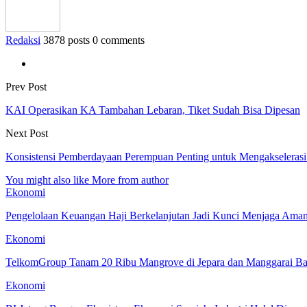
Redaksi
3878 posts
0 comments
Prev Post
KAI Operasikan KA Tambahan Lebaran, Tiket Sudah Bisa Dipesan
Next Post
Konsistensi Pemberdayaan Perempuan Penting untuk Mengakseleras
You might also like
More from author
Ekonomi
Pengelolaan Keuangan Haji Berkelanjutan Jadi Kunci Menjaga Ama
Ekonomi
TelkomGroup Tanam 20 Ribu Mangrove di Jepara dan Manggarai Ba
Ekonomi