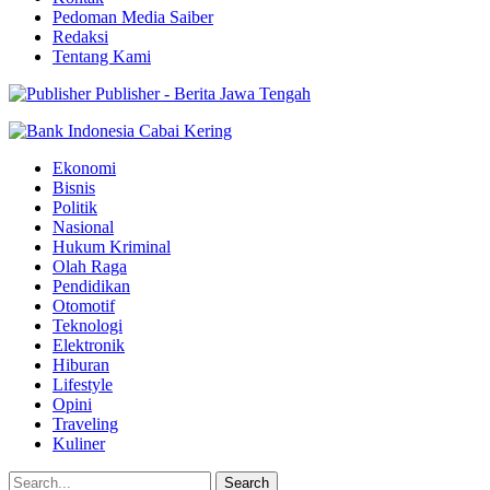
Pedoman Media Saiber
Redaksi
Tentang Kami
Publisher - Berita Jawa Tengah
Ekonomi
Bisnis
Politik
Nasional
Hukum Kriminal
Olah Raga
Pendidikan
Otomotif
Teknologi
Elektronik
Hiburan
Lifestyle
Opini
Traveling
Kuliner