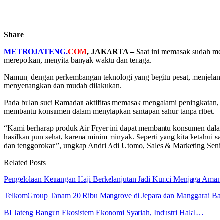
Share
METROJATENG.
COM
, JAKARTA – S
aat ini
memasak sudah men
merepotkan, menyita banyak waktu dan tenaga.
Namun, dengan perkembangan teknologi yang begitu pesat, menjelan
menyenangkan dan mudah dilakukan.
Pada bulan suci Ramadan aktifitas memasak mengalami peningkatan, t
membantu konsumen dalam menyiapkan santapan sahur tanpa ribet.
“Kami berharap produk Air Fryer ini dapat membantu konsumen dala
hasilkan pun sehat, karena minim minyak. Seperti yang kita ketahu
dan tenggorokan”, ungkap Andri Adi Utomo, Sales & Marketing Seni
Related Posts
Pengelolaan Keuangan Haji Berkelanjutan Jadi Kunci Menjaga Am
TelkomGroup Tanam 20 Ribu Mangrove di Jepara dan Manggarai B
BI Jateng Bangun Ekosistem Ekonomi Syariah, Industri Halal…