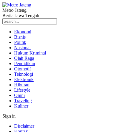
Metro Jateng
Berita Jawa Tengah
Ekonomi
Bisnis
Politik
Nasional
Hukum Kriminal
Olah Raga
Pendidikan
Otomotif
Teknologi
Elektronik
Hiburan
Lifestyle
Opini
Traveling
Kuliner
Sign in
Disclaimer
Kontak