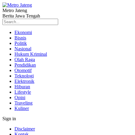
Metro Jateng
Berita Jawa Tengah
Ekonomi
Bisnis
Politik
Nasional
Hukum Kriminal
Olah Raga
Pendidikan
Otomotif
Teknologi
Elektronik
Hiburan
Lifestyle
Opini
Traveling
Kuliner
Sign in
Disclaimer
Kontak