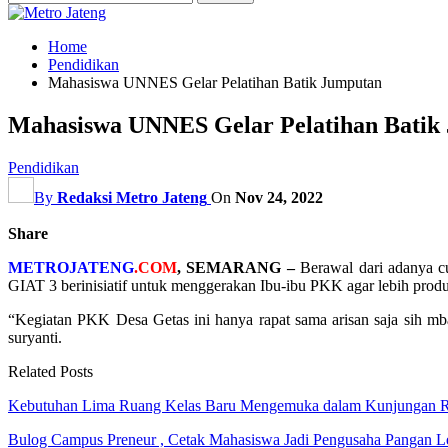
Home
Pendidikan
Mahasiswa UNNES Gelar Pelatihan Batik Jumputan
Mahasiswa UNNES Gelar Pelatihan Batik
Pendidikan
By
Redaksi Metro Jateng
On
Nov 24, 2022
Share
METROJATENG
.COM
, SEMARANG –
Berawal dari adanya 
GIAT 3 berinisiatif untuk menggerakan Ibu-ibu PKK agar lebih p
“Kegiatan PKK Desa Getas ini hanya rapat sama arisan saja sih mb
suryanti.
Related Posts
Kebutuhan Lima Ruang Kelas Baru Mengemuka dalam Kunjungan 
Bulog Campus Preneur , Cetak Mahasiswa Jadi Pengusaha Pangan