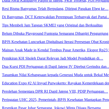
Dana Awal Kampanye Parpol di Jateng, PKB Terbesar, PDI Perjua
Resi Bisma Banyumas Telah Berpulang, Diiringi Pasukan Ebeg ke…
Di Banyumas, DCT Keterwakilan Perempuan Terbanyak dari Partai
Tips Membeli Jam Tangan SKMEI yang Original dan Berkualitas
Belum Dibuka Playground Funtopia Semarang Dibanjiri Pengunjung
BPJS Kesehatan Luncurkan Digitalisasi Iterasi Peresepan Obat Kroni
Mainan Anak Made in Kendal Tembus Pasar Amerika, Ekspor Rp23
Pemikiran KH Sholeh Darat Relevan Jadi Model Pendidikan di…
Dua Kursi PDI Perjuangan di Dapil Jateng IV Direbut Gerindra dan
Tanamkan Nilai Kebangsaan kepada Generasi Muda untuk Bekal 
Education Expo #2 Al Irsyad Purwokerto: Rayakan Kemerdekaan 
Perolehan Sementara DPR RI Dapil Jateng VIII, PDIP Perjuangan…
Peringatan UHC 2025, Pemerintah–BPJS Kesehatan Mantapkan Pe
Resmikan Pasar Johar Semarang, Jokowi Minta Dijaga Bersama