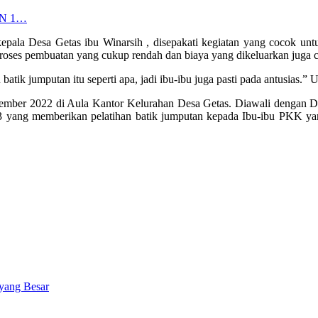
SDN 1…
 kepala Desa Getas ibu Winarsih , disepakati kegiatan yang cocok un
proses pembuatan yang cukup rendah dan biaya yang dikeluarkan juga cu
atik jumputan itu seperti apa, jadi ibu-ibu juga pasti pada antusias.” 
ovember 2022 di Aula Kantor Kelurahan Desa Getas. Diawali dengan 
yang memberikan pelatihan batik jumputan kepada Ibu-ibu PKK yan
yang Besar