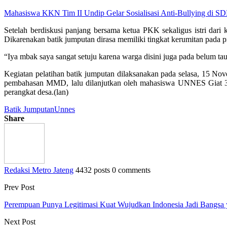
Mahasiswa KKN Tim II Undip Gelar Sosialisasi Anti-Bullying di 
Setelah berdiskusi panjang bersama ketua PKK sekaligus istri dari
Dikarenakan batik jumputan dirasa memiliki tingkat kerumitan pada 
“Iya mbak saya sangat setuju karena warga disini juga pada belum tau b
Kegiatan pelatihan batik jumputan dilaksanakan pada selasa, 15 N
pembahasan MMD, lalu dilanjutkan oleh mahasiswa UNNES Giat 3 
perangkat desa.(lan)
Batik Jumputan
Unnes
Share
Redaksi Metro Jateng
4432 posts
0 comments
Prev Post
Perempuan Punya Legitimasi Kuat Wujudkan Indonesia Jadi Bangsa 
Next Post