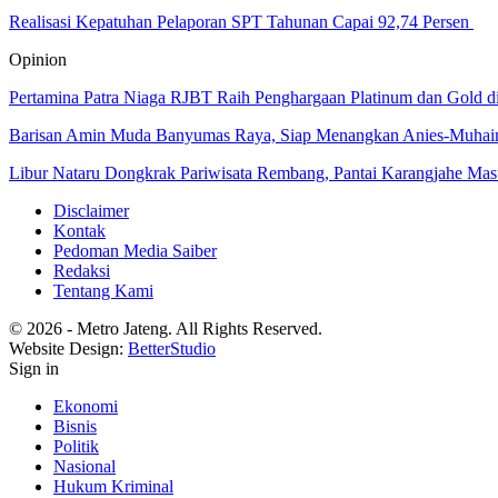
Realisasi Kepatuhan Pelaporan SPT Tahunan Capai 92,74 Persen
Opinion
Pertamina Patra Niaga RJBT Raih Penghargaan Platinum dan Gold 
Barisan Amin Muda Banyumas Raya, Siap Menangkan Anies-Muhai
Libur Nataru Dongkrak Pariwisata Rembang, Pantai Karangjahe M
Disclaimer
Kontak
Pedoman Media Saiber
Redaksi
Tentang Kami
© 2026 - Metro Jateng. All Rights Reserved.
Website Design:
BetterStudio
Sign in
Ekonomi
Bisnis
Politik
Nasional
Hukum Kriminal