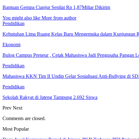
Bantuan Gempa Cianjur Senilai Rp 1,87Miliar Dikirim
You might also like
More from author
Pendidikan
Kebutuhan Lima Ruang Kelas Baru Mengemuka dalam Kunjungan R
Ekonomi
Bulog Campus Preneur , Cetak Mahasiswa Jadi Pengusaha Pangan 
Pendidikan
Mahasiswa KKN Tim II Undip Gelar Sosialisasi Anti-Bullying di
Pendidikan
Sekolah Rakyat di Jateng Tampung 2.692 Siswa
Prev
Next
Comments are closed.
Most Popular