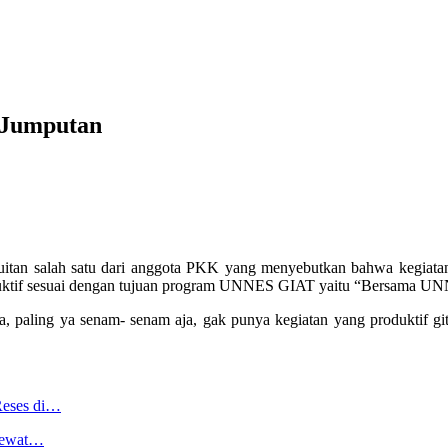
 Jumputan
cuitan salah satu dari anggota PKK yang menyebutkan bahwa keg
roduktif sesuai dengan tujuan program UNNES GIAT yaitu “Bersama 
a, paling ya senam- senam aja, gak punya kegiatan yang produktif gi
Reses di…
 Lewat…