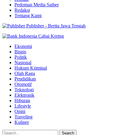
Pedoman Media Saiber
Redaksi
Tentang Kami
Publisher - Berita Jawa Tengah
Ekonomi
Bisnis
Politik
Nasional
Hukum Kriminal
Olah Raga
Pendidikan
Otomotif
Teknologi
Elektronik
Hiburan
Lifestyle
Opini
Traveling
Kuliner