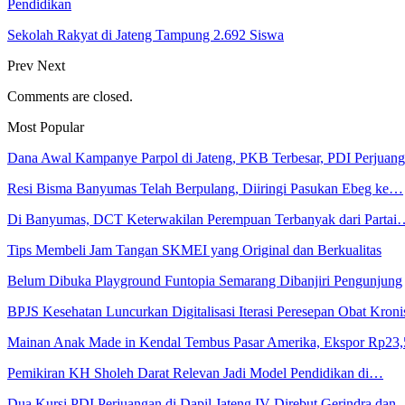
Pendidikan
Sekolah Rakyat di Jateng Tampung 2.692 Siswa
Prev
Next
Comments are closed.
Most Popular
Dana Awal Kampanye Parpol di Jateng, PKB Terbesar, PDI Perjua
Resi Bisma Banyumas Telah Berpulang, Diiringi Pasukan Ebeg ke…
Di Banyumas, DCT Keterwakilan Perempuan Terbanyak dari Partai
Tips Membeli Jam Tangan SKMEI yang Original dan Berkualitas
Belum Dibuka Playground Funtopia Semarang Dibanjiri Pengunjung
BPJS Kesehatan Luncurkan Digitalisasi Iterasi Peresepan Obat Kroni
Mainan Anak Made in Kendal Tembus Pasar Amerika, Ekspor Rp23
Pemikiran KH Sholeh Darat Relevan Jadi Model Pendidikan di…
Dua Kursi PDI Perjuangan di Dapil Jateng IV Direbut Gerindra dan