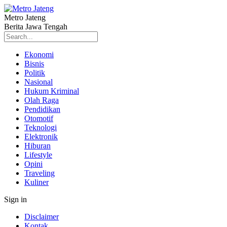
Metro Jateng
Berita Jawa Tengah
Ekonomi
Bisnis
Politik
Nasional
Hukum Kriminal
Olah Raga
Pendidikan
Otomotif
Teknologi
Elektronik
Hiburan
Lifestyle
Opini
Traveling
Kuliner
Sign in
Disclaimer
Kontak