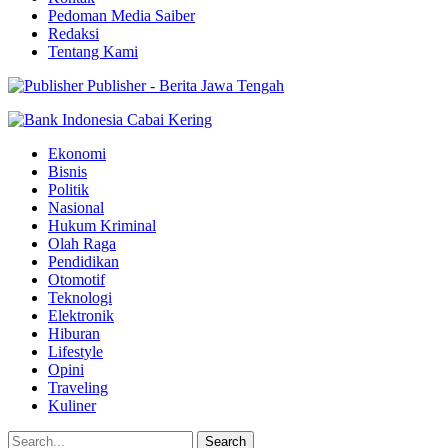
Pedoman Media Saiber
Redaksi
Tentang Kami
Publisher - Berita Jawa Tengah
Ekonomi
Bisnis
Politik
Nasional
Hukum Kriminal
Olah Raga
Pendidikan
Otomotif
Teknologi
Elektronik
Hiburan
Lifestyle
Opini
Traveling
Kuliner