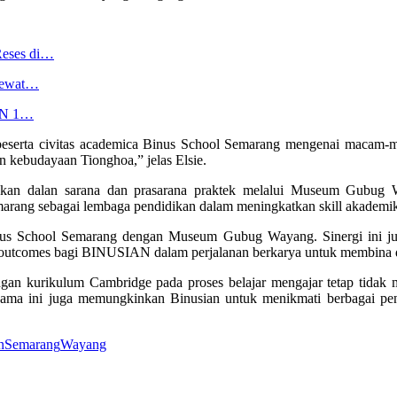
Reses di…
 Lewat…
SDN 1…
 beserta civitas academica Binus School Semarang mengenai macam-m
an kebudayaan Tionghoa,” jelas Elsie.
ngkan dalan sarana dan prasarana praktek melalui Museum Gubug W
marang sebagai lembaga pendidikan dalam meningkatkan skill akade
a Binus School Semarang dengan Museum Gubug Wayang. Sinergi ini j
e outcomes bagi BINUSIAN dalam perjalanan berkarya untuk membina 
ngan kurikulum Cambridge pada proses belajar mengajar tetap tidak 
ma ini juga memungkinkan Binusian untuk menikmati berbagai peng
n
Semarang
Wayang