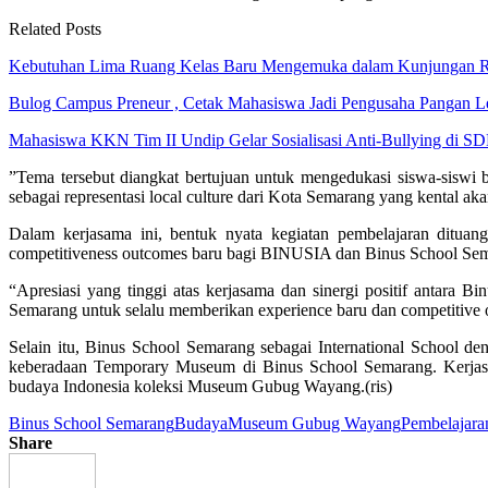
Related Posts
Kebutuhan Lima Ruang Kelas Baru Mengemuka dalam Kunjungan 
Bulog Campus Preneur , Cetak Mahasiswa Jadi Pengusaha Pangan
Mahasiswa KKN Tim II Undip Gelar Sosialisasi Anti-Bullying di 
”Tema tersebut diangkat bertujuan untuk mengedukasi siswa-siswi
sebagai representasi local culture dari Kota Semarang yang kental ak
Dalam kerjasama ini, bentuk nyata kegiatan pembelajaran ditua
competitiveness outcomes baru bagi BINUSIA dan Binus School Se
“Apresiasi yang tinggi atas kerjasama dan sinergi positif antar
Semarang untuk selalu memberikan experience baru dan competitiv
Selain itu, Binus School Semarang sebagai International School de
keberadaan Temporary Museum di Binus School Semarang. Kerjasa
budaya Indonesia koleksi Museum Gubug Wayang.(ris)
Binus School Semarang
Budaya
Museum Gubug Wayang
Pembelajara
Share