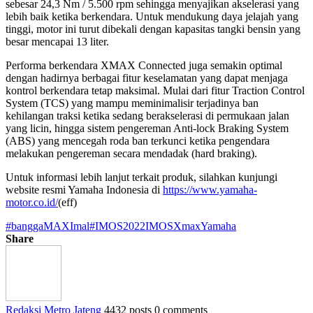
sebesar 24,3 Nm / 5.500 rpm sehingga menyajikan akselerasi yang
lebih baik ketika berkendara. Untuk mendukung daya jelajah yang
tinggi, motor ini turut dibekali dengan kapasitas tangki bensin yang
besar mencapai 13 liter.
Performa berkendara XMAX Connected juga semakin optimal
dengan hadirnya berbagai fitur keselamatan yang dapat menjaga
kontrol berkendara tetap maksimal. Mulai dari fitur Traction Control
System (TCS) yang mampu meminimalisir terjadinya ban
kehilangan traksi ketika sedang berakselerasi di permukaan jalan
yang licin, hingga sistem pengereman Anti-lock Braking System
(ABS) yang mencegah roda ban terkunci ketika pengendara
melakukan pengereman secara mendadak (hard braking).
Untuk informasi lebih lanjut terkait produk, silahkan kunjungi
website resmi Yamaha Indonesia di
https://www.yamaha-
motor.co.id/
(eff)
#banggaMAXImal
#IMOS2022
IMOS
Xmax
Yamaha
Share
Redaksi Metro Jateng
4432 posts
0 comments