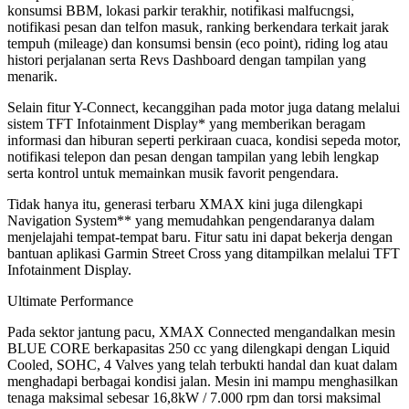
konsumsi BBM, lokasi parkir terakhir, notifikasi malfucngsi,
notifikasi pesan dan telfon masuk, ranking berkendara terkait jarak
tempuh (mileage) dan konsumsi bensin (eco point), riding log atau
histori perjalanan serta Revs Dashboard dengan tampilan yang
menarik.
Selain fitur Y-Connect, kecanggihan pada motor juga datang melalui
sistem TFT Infotainment Display* yang memberikan beragam
informasi dan hiburan seperti perkiraan cuaca, kondisi sepeda motor,
notifikasi telepon dan pesan dengan tampilan yang lebih lengkap
serta kontrol untuk memainkan musik favorit pengendara.
Tidak hanya itu, generasi terbaru XMAX kini juga dilengkapi
Navigation System** yang memudahkan pengendaranya dalam
menjelajahi tempat-tempat baru. Fitur satu ini dapat bekerja dengan
bantuan aplikasi Garmin Street Cross yang ditampilkan melalui TFT
Infotainment Display.
Ultimate Performance
Pada sektor jantung pacu, XMAX Connected mengandalkan mesin
BLUE CORE berkapasitas 250 cc yang dilengkapi dengan Liquid
Cooled, SOHC, 4 Valves yang telah terbukti handal dan kuat dalam
menghadapi berbagai kondisi jalan. Mesin ini mampu menghasilkan
tenaga maksimal sebesar 16,8kW / 7.000 rpm dan torsi maksimal