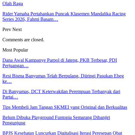
Olah Raga
Rider Yamaha Pertahankan Puncak Klasemen Mandalika Racing
Series 2026, Fahmi Basam…
Prev
Next
Comments are closed.
Most Popular
Dana Awal Kampanye Parpol di Jateng, PKB Terbesar, PDI
Perjuangan…
Resi Bisma Banyumas Telah Berpulang, Diiringi Pasukan Ebeg
ke…
Di Banyumas, DCT Keterwakilan Perempuan Terbanyak dari
Partai…
Tips Membeli Jam Tangan SKMEI yang Original dan Berkualitas
Belum Dibuka Playground Funtopia Semarang Dibanjiri
Pengunjung
BPJS Kesehatan Luncurkan Digitalisasi Iterasi Peresepan Obat