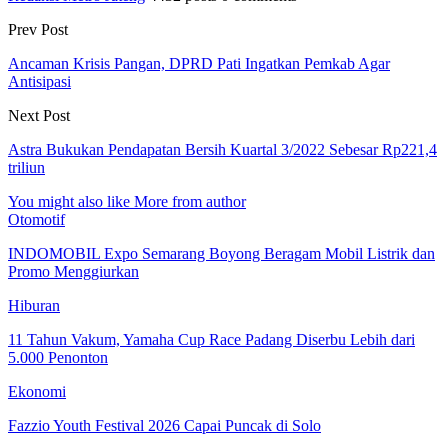
Prev Post
Ancaman Krisis Pangan, DPRD Pati Ingatkan Pemkab Agar
Antisipasi
Next Post
Astra Bukukan Pendapatan Bersih Kuartal 3/2022 Sebesar Rp221,4
triliun
You might also like
More from author
Otomotif
INDOMOBIL Expo Semarang Boyong Beragam Mobil Listrik dan
Promo Menggiurkan
Hiburan
11 Tahun Vakum, Yamaha Cup Race Padang Diserbu Lebih dari
5.000 Penonton
Ekonomi
Fazzio Youth Festival 2026 Capai Puncak di Solo