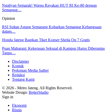
Ngaliyan Semarak! Warga Rayakan HUT RI Ke-80 dengan
Semangat…
Opinion
RSI Sultan Agung Semarang Kobarkan Semangat Kebangsaan
dalam…
Honda Jateng Bagikan Tiket Konser Sheila On 7 Gratis
Puan Maharani: Kekerasan Seksual di Kampus Harus Diberantas
Tanpa…
Disclaimer
Kontak
Pedoman Media Saiber
Redaksi
Tentang Kami
© 2026 - Metro Jateng. All Rights Reserved.
Website Design:
BetterStudio
Sign in
Ekonomi
Bisnis