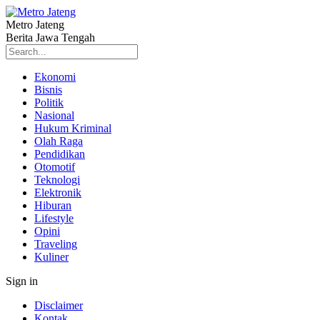
Metro Jateng
Berita Jawa Tengah
Ekonomi
Bisnis
Politik
Nasional
Hukum Kriminal
Olah Raga
Pendidikan
Otomotif
Teknologi
Elektronik
Hiburan
Lifestyle
Opini
Traveling
Kuliner
Sign in
Disclaimer
Kontak