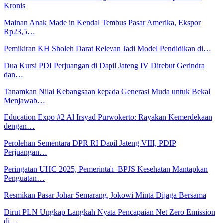
Kronis
Mainan Anak Made in Kendal Tembus Pasar Amerika, Ekspor
Rp23,5…
Pemikiran KH Sholeh Darat Relevan Jadi Model Pendidikan di…
Dua Kursi PDI Perjuangan di Dapil Jateng IV Direbut Gerindra
dan…
Tanamkan Nilai Kebangsaan kepada Generasi Muda untuk Bekal
Menjawab…
Education Expo #2 Al Irsyad Purwokerto: Rayakan Kemerdekaan
dengan…
Perolehan Sementara DPR RI Dapil Jateng VIII, PDIP
Perjuangan…
Peringatan UHC 2025, Pemerintah–BPJS Kesehatan Mantapkan
Penguatan…
Resmikan Pasar Johar Semarang, Jokowi Minta Dijaga Bersama
Dirut PLN Ungkap Langkah Nyata Pencapaian Net Zero Emission
di…