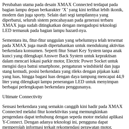
Perubahan utama pada desain XMAX Connected terdapat pada
bagian lampu depan berkarakter ‘X’ yang kini terlihat lebih ikonik,
modern dan juga sporty. Selain dari segi tampilannya yang
diperbarui, seluruh sistem pencahayaan pada generasi terbaru
XMAX juga sudah ditingkatkan dengan mengadopsi teknologi
LED termasuk pada bagian lampu hazard-nya.
Sementara itu, fitur-fitur unggulan yang sebelumnya telah tersemat
pada XMAX juga masih dipertahankan untuk mendukung aktivitas
berkendara konsumen. Seperti fitur Smart Key System tanpa anak
kunci yang dilengkapi Answer Back System untuk kepraktisan
dalam mencari lokasi parkir motor, Electric Power Socket untuk
mengisi daya batrai smartphone, pengaturan windshield dan juga
stang kemudi, posisi berkendara yang rileks dengan pijakan kaki
yang luas, hingga bagasi luas dengan daya tampung mencapai 44,9
liter yang dilengkapi lampu penerangan LED untuk menyimpan
berbagai perlengkapan berkendara penggunanya.
Ultimate Connectivity
Sensasi berkendara yang semakin canggih kini hadir pada XMAX
Connected melalui fitur konektivitas yang memungkinkan
pengendara dapat terhubung dengan sepeda motor melalui aplikasi
Y-Connect. Dengan adanya teknologi ini, pengguna dapat
memperolah informasi terkait rekomendasi perawatan motor,