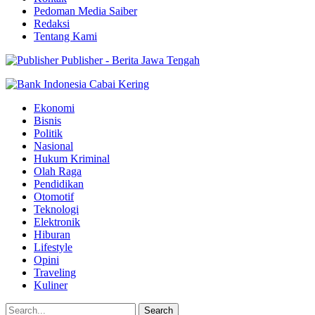
Pedoman Media Saiber
Redaksi
Tentang Kami
Publisher - Berita Jawa Tengah
Ekonomi
Bisnis
Politik
Nasional
Hukum Kriminal
Olah Raga
Pendidikan
Otomotif
Teknologi
Elektronik
Hiburan
Lifestyle
Opini
Traveling
Kuliner