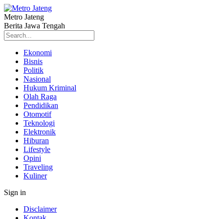
Metro Jateng
Berita Jawa Tengah
Ekonomi
Bisnis
Politik
Nasional
Hukum Kriminal
Olah Raga
Pendidikan
Otomotif
Teknologi
Elektronik
Hiburan
Lifestyle
Opini
Traveling
Kuliner
Sign in
Disclaimer
Kontak