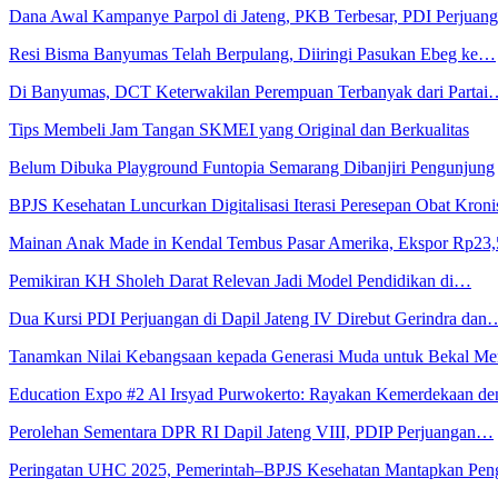
Dana Awal Kampanye Parpol di Jateng, PKB Terbesar, PDI Perjua
Resi Bisma Banyumas Telah Berpulang, Diiringi Pasukan Ebeg ke…
Di Banyumas, DCT Keterwakilan Perempuan Terbanyak dari Partai
Tips Membeli Jam Tangan SKMEI yang Original dan Berkualitas
Belum Dibuka Playground Funtopia Semarang Dibanjiri Pengunjung
BPJS Kesehatan Luncurkan Digitalisasi Iterasi Peresepan Obat Kroni
Mainan Anak Made in Kendal Tembus Pasar Amerika, Ekspor Rp23
Pemikiran KH Sholeh Darat Relevan Jadi Model Pendidikan di…
Dua Kursi PDI Perjuangan di Dapil Jateng IV Direbut Gerindra dan
Tanamkan Nilai Kebangsaan kepada Generasi Muda untuk Bekal 
Education Expo #2 Al Irsyad Purwokerto: Rayakan Kemerdekaan 
Perolehan Sementara DPR RI Dapil Jateng VIII, PDIP Perjuangan…
Peringatan UHC 2025, Pemerintah–BPJS Kesehatan Mantapkan Pe