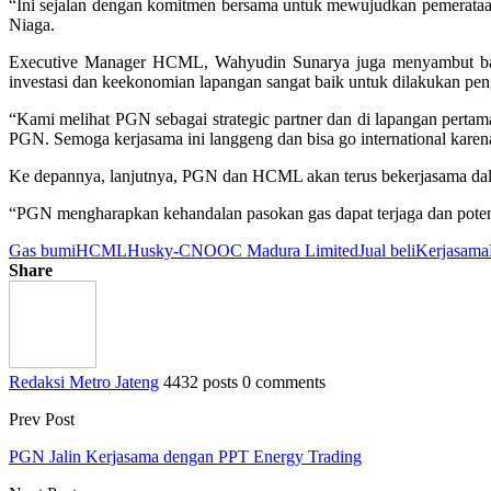
“Ini sejalan dengan komitmen bersama untuk mewujudkan pemerataan 
Niaga.
Executive Manager HCML, Wahyudin Sunarya juga menyambut bai
investasi dan keekonomian lapangan sangat baik untuk dilakukan p
“Kami melihat PGN sebagai strategic partner dan di lapangan pert
PGN. Semoga kerjasama ini langgeng dan bisa go international kare
Ke depannya, lanjutnya, PGN dan HCML akan terus bekerjasama da
“PGN mengharapkan kehandalan pasokan gas dapat terjaga dan potensi
Gas bumi
HCML
Husky-CNOOC Madura Limited
Jual beli
Kerjasama
Share
Redaksi Metro Jateng
4432 posts
0 comments
Prev Post
PGN Jalin Kerjasama dengan PPT Energy Trading