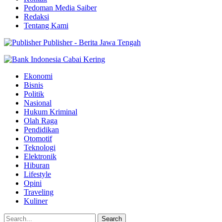
Pedoman Media Saiber
Redaksi
Tentang Kami
Publisher - Berita Jawa Tengah
Ekonomi
Bisnis
Politik
Nasional
Hukum Kriminal
Olah Raga
Pendidikan
Otomotif
Teknologi
Elektronik
Hiburan
Lifestyle
Opini
Traveling
Kuliner