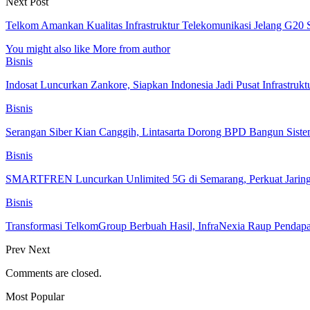
Next Post
Telkom Amankan Kualitas Infrastruktur Telekomunikasi Jelang G20
You might also like
More from author
Bisnis
Indosat Luncurkan Zankore, Siapkan Indonesia Jadi Pusat Infrastruktu
Bisnis
Serangan Siber Kian Canggih, Lintasarta Dorong BPD Bangun Siste
Bisnis
SMARTFREN Luncurkan Unlimited 5G di Semarang, Perkuat Jaring
Bisnis
Transformasi TelkomGroup Berbuah Hasil, InfraNexia Raup Pendapa
Prev
Next
Comments are closed.
Most Popular