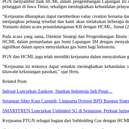
PGN menyambut baik HCML dalam pengembangan Lapangan ini de
pelanggan di Jawa Timur, sekaligus meningkatkan kehandalan pelay
“Kerjasama diharapkan dapat memberikan value creation bersama dan
menjangkau peluang tersebut dan kami akan melakukan beberapa de
Yunianto dalam acara penandatanganan KB dengan HCML, Jumat (2
Pada acara yang sama, Direktur Strategi dan Pengembangan Bisn
HCML dalam pemanfaatan gas bumi Lapangan 3M dengan menyalurka
signifikan dalam upaya menyalurkan gas bumi bagi Indonesia.
PGN dan HCML juga telah memiliki kerjasama dalam menyalurkan g
“Kerjasama ini tentunya dapat semakin meningkatkan kehandalan
khawatir kekurangan pasokan,” ujar Heru.
Related Posts
Indosat Luncurkan Zankore, Siapkan Indonesia Jadi Pusat…
Serangan Siber Kian Canggih, Lintasarta Dorong BPD Bangun Sis
SMARTFREN Luncurkan Unlimited 5G di Semarang, Perkuat Jari
Kerjasama PTGN sebagai bagian dari Subholding Gas dengan HCML i