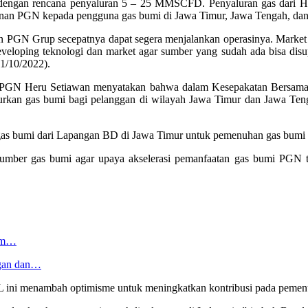
ngan rencana penyaluran 5 – 25 MMSCFD. Penyaluran gas dari HC
anan PGN kepada pengguna gas bumi di Jawa Timur, Jawa Tengah, dan 
 PGN Grup secepatnya dapat segera menjalankan operasinya. Market t
veloping teknologi dan market agar sumber yang sudah ada bisa dis
1/10/2022).
is PGN Heru Setiawan menyatakan bahwa dalam Kesepakatan Bersama 
n gas bumi bagi pelanggan di wilayah Jawa Timur dan Jawa Tengah.
as bumi dari Lapangan BD di Jawa Timur untuk pemenuhan gas bumi 
 sumber gas bumi agar upaya akselerasi pemanfaatan gas bumi PGN 
tem…
ngan dan…
ni menambah optimisme untuk meningkatkan kontribusi pada pemenuha