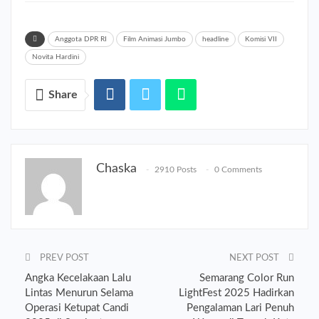
Anggota DPR RI
Film Animasi Jumbo
headline
Komisi VII
Novita Hardini
Share
Chaska
2910 Posts
0 Comments
PREV POST
NEXT POST
Angka Kecelakaan Lalu
Semarang Color Run
Lintas Menurun Selama
LightFest 2025 Hadirkan
Operasi Ketupat Candi
Pengalaman Lari Penuh