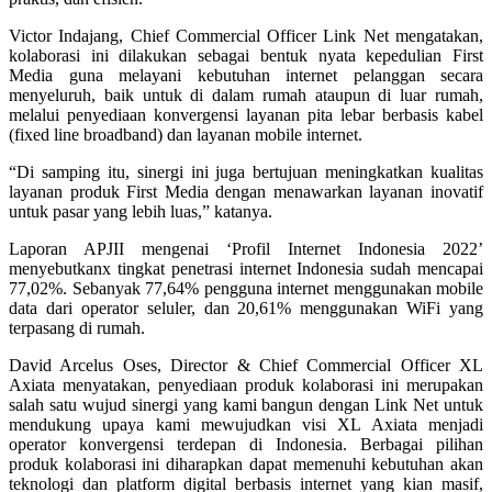
Victor Indajang, Chief Commercial Officer Link Net mengatakan,
kolaborasi ini dilakukan sebagai bentuk nyata kepedulian First
Media guna melayani kebutuhan internet pelanggan secara
menyeluruh, baik untuk di dalam rumah ataupun di luar rumah,
melalui penyediaan konvergensi layanan pita lebar berbasis kabel
(fixed line broadband) dan layanan mobile internet.
“Di samping itu, sinergi ini juga bertujuan meningkatkan kualitas
layanan produk First Media dengan menawarkan layanan inovatif
untuk pasar yang lebih luas,” katanya.
Laporan APJII mengenai ‘Profil Internet Indonesia 2022’
menyebutkanx tingkat penetrasi internet Indonesia sudah mencapai
77,02%. Sebanyak 77,64% pengguna internet menggunakan mobile
data dari operator seluler, dan 20,61% menggunakan WiFi yang
terpasang di rumah.
David Arcelus Oses, Director & Chief Commercial Officer XL
Axiata menyatakan, penyediaan produk kolaborasi ini merupakan
salah satu wujud sinergi yang kami bangun dengan Link Net untuk
mendukung upaya kami mewujudkan visi XL Axiata menjadi
operator konvergensi terdepan di Indonesia. Berbagai pilihan
produk kolaborasi ini diharapkan dapat memenuhi kebutuhan akan
teknologi dan platform digital berbasis internet yang kian masif,