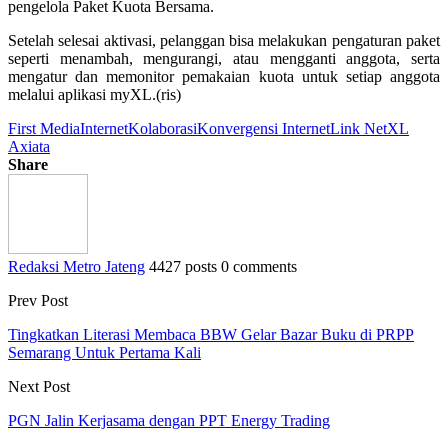
pengelola Paket Kuota Bersama.
Setelah selesai aktivasi, pelanggan bisa melakukan pengaturan paket
seperti menambah, mengurangi, atau mengganti anggota, serta
mengatur dan memonitor pemakaian kuota untuk setiap anggota
melalui aplikasi myXL.(ris)
First Media
Internet
Kolaborasi
Konvergensi Internet
Link Net
XL
Axiata
Share
Redaksi Metro Jateng
4427 posts
0 comments
Prev Post
Tingkatkan Literasi Membaca BBW Gelar Bazar Buku di PRPP
Semarang Untuk Pertama Kali
Next Post
PGN Jalin Kerjasama dengan PPT Energy Trading