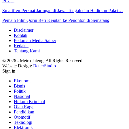
PIN…
Smartfren Perkuat Jaringan di Jawa Tengah dan Hadirkan Paket…
Pemain Film Qorin Beri Kejutan ke Penonton di Semarang
Disclaimer
Kontak
Pedoman Media Saiber
Redaksi
Tentang Kami
© 2026 - Metro Jateng. All Rights Reserved.
Website Design:
BetterStudio
Sign in
Ekonomi
Bisnis
Politik
Nasional
Hukum Kriminal
Olah Raga
Pendidikan
Otomotif
Teknologi
Elektronik