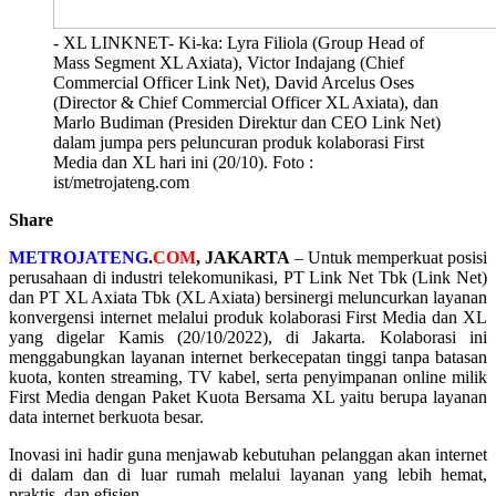
- XL LINKNET- Ki-ka: Lyra Filiola (Group Head of
Mass Segment XL Axiata), Victor Indajang (Chief
Commercial Officer Link Net), David Arcelus Oses
(Director & Chief Commercial Officer XL Axiata), dan
Marlo Budiman (Presiden Direktur dan CEO Link Net)
dalam jumpa pers peluncuran produk kolaborasi First
Media dan XL hari ini (20/10). Foto :
ist/metrojateng.com
Share
METROJATENG
.
COM
, JAKARTA
– Untuk memperkuat posisi
perusahaan di industri telekomunikasi, PT Link Net Tbk (Link Net)
dan PT XL Axiata Tbk (XL Axiata) bersinergi meluncurkan layanan
konvergensi internet melalui produk kolaborasi First Media dan XL
yang digelar Kamis (20/10/2022), di Jakarta. Kolaborasi ini
menggabungkan layanan internet berkecepatan tinggi tanpa batasan
kuota, konten streaming, TV kabel, serta penyimpanan online milik
First Media dengan Paket Kuota Bersama XL yaitu berupa layanan
data internet berkuota besar.
Inovasi ini hadir guna menjawab kebutuhan pelanggan akan internet
di dalam dan di luar rumah melalui layanan yang lebih hemat,
praktis, dan efisien.