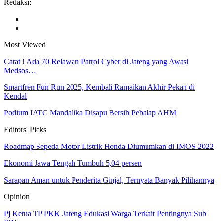
Redaksi:
Most Viewed
Catat ! Ada 70 Relawan Patrol Cyber di Jateng yang Awasi
Medsos…
Smartfren Fun Run 2025, Kembali Ramaikan Akhir Pekan di
Kendal
Podium IATC Mandalika Disapu Bersih Pebalap AHM
Editors' Picks
Roadmap Sepeda Motor Listrik Honda Diumumkan di IMOS 2022
Ekonomi Jawa Tengah Tumbuh 5,04 persen
Sarapan Aman untuk Penderita Ginjal, Ternyata Banyak Pilihannya
Opinion
Pj Ketua TP PKK Jateng Edukasi Warga Terkait Pentingnya Sub