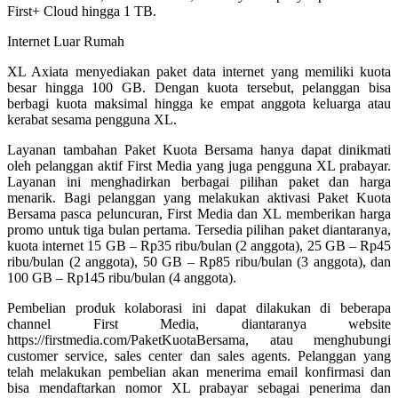
First+ Cloud hingga 1 TB.
Internet Luar Rumah
XL Axiata menyediakan paket data internet yang memiliki kuota
besar hingga 100 GB. Dengan kuota tersebut, pelanggan bisa
berbagi kuota maksimal hingga ke empat anggota keluarga atau
kerabat sesama pengguna XL.
Layanan tambahan Paket Kuota Bersama hanya dapat dinikmati
oleh pelanggan aktif First Media yang juga pengguna XL prabayar.
Layanan ini menghadirkan berbagai pilihan paket dan harga
menarik. Bagi pelanggan yang melakukan aktivasi Paket Kuota
Bersama pasca peluncuran, First Media dan XL memberikan harga
promo untuk tiga bulan pertama. Tersedia pilihan paket diantaranya,
kuota internet 15 GB – Rp35 ribu/bulan (2 anggota), 25 GB – Rp45
ribu/bulan (2 anggota), 50 GB – Rp85 ribu/bulan (3 anggota), dan
100 GB – Rp145 ribu/bulan (4 anggota).
Pembelian produk kolaborasi ini dapat dilakukan di beberapa
channel First Media, diantaranya website
https://firstmedia.com/PaketKuotaBersama, atau menghubungi
customer service, sales center dan sales agents. Pelanggan yang
telah melakukan pembelian akan menerima email konfirmasi dan
bisa mendaftarkan nomor XL prabayar sebagai penerima dan