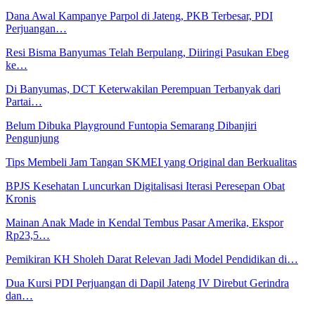
Dana Awal Kampanye Parpol di Jateng, PKB Terbesar, PDI
Perjuangan…
Resi Bisma Banyumas Telah Berpulang, Diiringi Pasukan Ebeg
ke…
Di Banyumas, DCT Keterwakilan Perempuan Terbanyak dari
Partai…
Belum Dibuka Playground Funtopia Semarang Dibanjiri
Pengunjung
Tips Membeli Jam Tangan SKMEI yang Original dan Berkualitas
BPJS Kesehatan Luncurkan Digitalisasi Iterasi Peresepan Obat
Kronis
Mainan Anak Made in Kendal Tembus Pasar Amerika, Ekspor
Rp23,5…
Pemikiran KH Sholeh Darat Relevan Jadi Model Pendidikan di…
Dua Kursi PDI Perjuangan di Dapil Jateng IV Direbut Gerindra
dan…