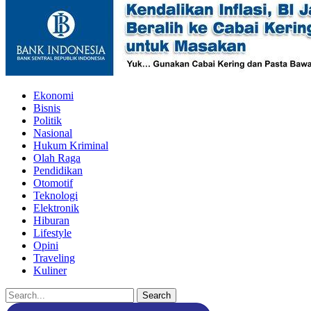
Ekonomi
Bisnis
Politik
Nasional
Hukum Kriminal
Olah Raga
Pendidikan
Otomotif
Teknologi
Elektronik
Hiburan
Lifestyle
Opini
Traveling
Kuliner