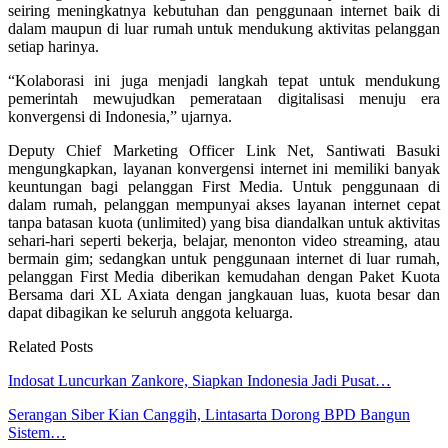
seiring meningkatnya kebutuhan dan penggunaan internet baik di
dalam maupun di luar rumah untuk mendukung aktivitas pelanggan
setiap harinya.
“Kolaborasi ini juga menjadi langkah tepat untuk mendukung
pemerintah mewujudkan pemerataan digitalisasi menuju era
konvergensi di Indonesia,” ujarnya.
Deputy Chief Marketing Officer Link Net, Santiwati Basuki
mengungkapkan, layanan konvergensi internet ini memiliki banyak
keuntungan bagi pelanggan First Media. Untuk penggunaan di
dalam rumah, pelanggan mempunyai akses layanan internet cepat
tanpa batasan kuota (unlimited) yang bisa diandalkan untuk aktivitas
sehari-hari seperti bekerja, belajar, menonton video streaming, atau
bermain gim; sedangkan untuk penggunaan internet di luar rumah,
pelanggan First Media diberikan kemudahan dengan Paket Kuota
Bersama dari XL Axiata dengan jangkauan luas, kuota besar dan
dapat dibagikan ke seluruh anggota keluarga.
Related Posts
Indosat Luncurkan Zankore, Siapkan Indonesia Jadi Pusat…
Serangan Siber Kian Canggih, Lintasarta Dorong BPD Bangun
Sistem…