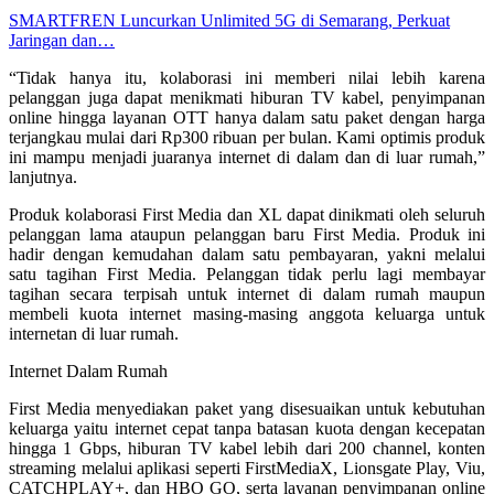
SMARTFREN Luncurkan Unlimited 5G di Semarang, Perkuat
Jaringan dan…
“Tidak hanya itu, kolaborasi ini memberi nilai lebih karena
pelanggan juga dapat menikmati hiburan TV kabel, penyimpanan
online hingga layanan OTT hanya dalam satu paket dengan harga
terjangkau mulai dari Rp300 ribuan per bulan. Kami optimis produk
ini mampu menjadi juaranya internet di dalam dan di luar rumah,”
lanjutnya.
Produk kolaborasi First Media dan XL dapat dinikmati oleh seluruh
pelanggan lama ataupun pelanggan baru First Media. Produk ini
hadir dengan kemudahan dalam satu pembayaran, yakni melalui
satu tagihan First Media. Pelanggan tidak perlu lagi membayar
tagihan secara terpisah untuk internet di dalam rumah maupun
membeli kuota internet masing-masing anggota keluarga untuk
internetan di luar rumah.
Internet Dalam Rumah
First Media menyediakan paket yang disesuaikan untuk kebutuhan
keluarga yaitu internet cepat tanpa batasan kuota dengan kecepatan
hingga 1 Gbps, hiburan TV kabel lebih dari 200 channel, konten
streaming melalui aplikasi seperti FirstMediaX, Lionsgate Play, Viu,
CATCHPLAY+, dan HBO GO, serta layanan penyimpanan online