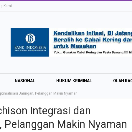
ng Kami
NASIONAL
HUKUM KRIMINAL
OLAH RA
Optimalisasi Jaringan, Pelanggan Makin Nyaman
hison Integrasi dan
Education Expo #
n, Pelanggan Makin Nyaman
Irsyad Purwokert
Rayakan Kemerd