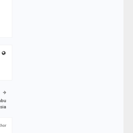
abu
sia
thor