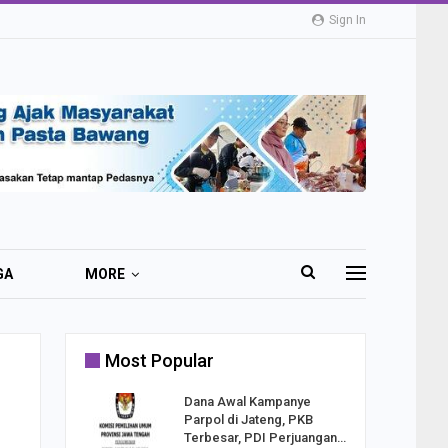
Sign In
GA
MORE
Most Popular
2 Al
Dana Awal Kampanye
o:
Parpol di Jateng, PKB
ekaan
Terbesar, PDI Perjuangan…