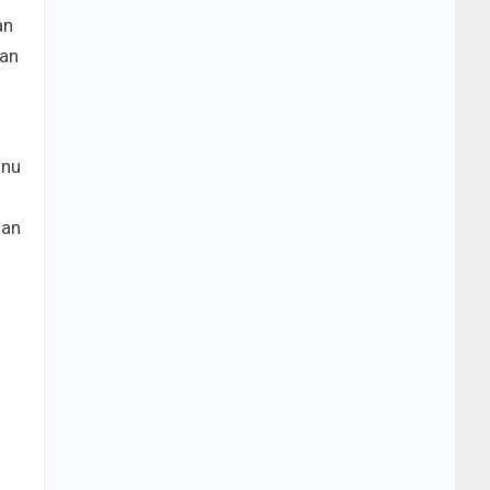
an
gan
snu
dan