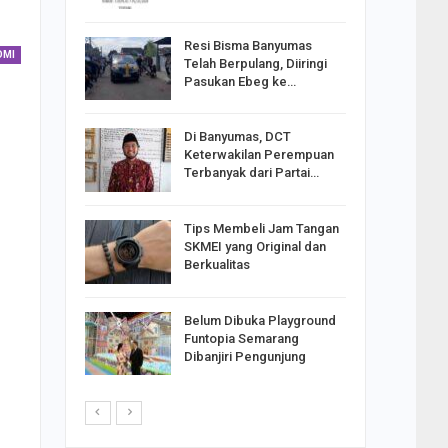
Resi Bisma Banyumas
ntara DPR
OMI
Telah Berpulang, Diiringi
III, PDIP
Pasukan Ebeg ke…
Di Banyumas, DCT
2025,
Keterwakilan Perempuan
S
Terbanyak dari Partai…
apkan
Tips Membeli Jam Tangan
Johar
SKMEI yang Original dan
i Minta
Berkualitas
Belum Dibuka Playground
p Langkah
Funtopia Semarang
n Net
Dibanjiri Pengunjung
i…