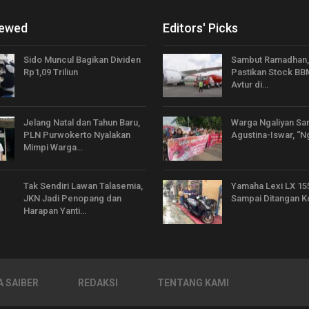
iewed
Editors' Picks
Sido Muncul Bagikan Dividen
Sambut Ramadhan,
Rp1,09 Triliun
Pastikan Stock BB
Avtur di…
Jelang Natal dan Tahun Baru,
Warga Ngaliyan Sa
PLN Purwokerto Nyalakan
Agustina-Iswar, “N
Mimpi Warga…
Tak Sendiri Lawan Talasemia,
Yamaha Lexi LX 15
JKN Jadi Penopang dan
Sampai Ditangan 
Harapan Yanti…
 SAIBER
REDAKSI
TENTANG KAMI