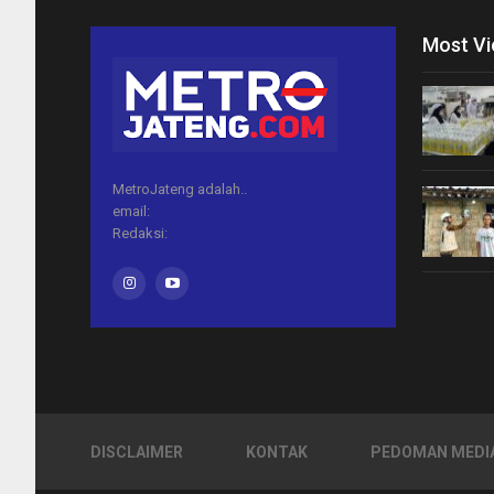
Most V
MetroJateng adalah..
email:
Redaksi:
DISCLAIMER
KONTAK
PEDOMAN MEDIA