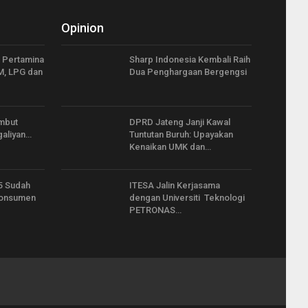
Opinion
 Pertamina
Sharp Indonesia Kembali Raih
M, LPG dan
Dua Penghargaan Bergengsi
mbut
DPRD Jateng Janji Kawal
galiyan…
Tuntutan Buruh: Upayakan
Kenaikan UMK dan…
5 Sudah
ITESA Jalin Kerjasama
Konsumen
dengan Universiti Teknologi
PETRONAS…