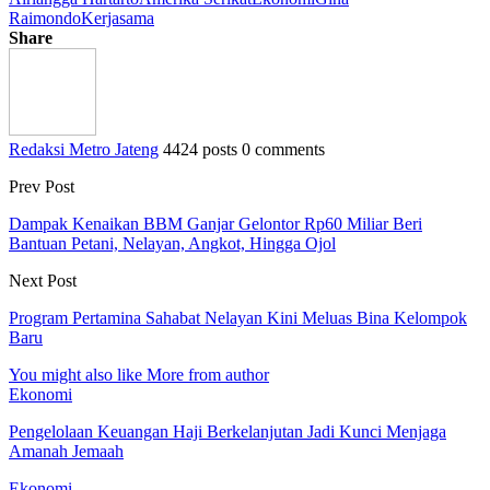
Raimondo
Kerjasama
Share
Redaksi Metro Jateng
4424 posts
0 comments
Prev Post
Dampak Kenaikan BBM Ganjar Gelontor Rp60 Miliar Beri
Bantuan Petani, Nelayan, Angkot, Hingga Ojol
Next Post
Program Pertamina Sahabat Nelayan Kini Meluas Bina Kelompok
Baru
You might also like
More from author
Ekonomi
Pengelolaan Keuangan Haji Berkelanjutan Jadi Kunci Menjaga
Amanah Jemaah
Ekonomi