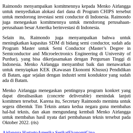
Raimondo menyampaikan komitmennya kepada Menko Airlangga
untuk menyediakan alokasi dari dana di Program CHIPS tersebut
untuk mendorong investasi semi conductor di Indonesia. Raimondo
juga menegaskan komitmennya untuk mendorong perusahaan-
perusahaan besar Amerika berinvestasi di Indonesia.
Selain itu, Raimondo juga menyampaikan bahwa untuk
meningkatkan kapasitas SDM di bidang semi conductor, sudah ada
Program Master untuk Semi Conductor (Master’s Degree in
Semiconductor and Microelectronics Engineering di University of
Purdue), yang bisa dikerjasamakan dengan Perguruan Tinggi di
Indonesia. Menko Airlangga menyambut baik dan menawarkan
untuk menyiapkan KEK (Kawasan Ekonomi Khusus) Pendidikan
di Batam, agar sejalan dengan industri semi konduktor yang sudah
ada di Batam.
Menko Airlangga menegaskan pentingnya program konkret yang
dapat direalisasikan (concrete deliverable) menindak lanjuti
komitmen tersebut. Karena itu, Secretary Raimondo meminta untuk
segera dibentuk Tim Teknis antara kedua negara guna membahas
hal-hal teknis, dan akan mengundang kembali Menko Airlangga
untuk membahas hasil nyata dari pembahasan teknis tersebut pada
Oktober 2022. (ris)
Airlangga Hartarto
Amerika Serikat
Ekonomi
Gina