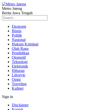
Metro Jateng
Berita Jawa Tengah
Ekonomi
Bisnis
Politik
Nasional
Hukum Kriminal
Olah Raga
Pendidikan
Otomotif
Teknologi
Elektronik
Hiburan
Lifestyle
Opini
Traveling
Kuliner
Sign in
Disclaimer
Kontak