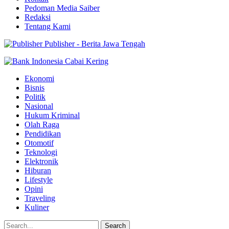
Pedoman Media Saiber
Redaksi
Tentang Kami
Publisher - Berita Jawa Tengah
Ekonomi
Bisnis
Politik
Nasional
Hukum Kriminal
Olah Raga
Pendidikan
Otomotif
Teknologi
Elektronik
Hiburan
Lifestyle
Opini
Traveling
Kuliner