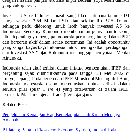
dengan masalah pangan terutama impor kedelai (soya bean) dari AS
yang cukup besar.
Investasi US ke Indonesia masih sangat kecil, dimana tahun 2021
hanya sebesar 2,54 Miliar USD atau sekitar Rp 37,5 Triliun,
sehingga perlu didorong untuk lebih banyak investasi AS ke
Indonesia. Secretary Raimondo membenarkan pernyataan tersebut,
“Itulah pentingnya mengapa Indonesia perlu bergabung dalam IPEF
dan berperan aktif dalam setiap pertemuan. Ini adalah opportunity
yang sangat bagus bagi Indonesia untuk meningkatkan perdagangan
dan investasi AS,” ujar Raimondo menanggapi pernyataan Menko
Airlangga.
Indonesia telah aktif terlibat dalam inisiasi pembentukan IPEF dan
bergabung sejak diluncurkannya pada tanggal 23 Mei 2022 di
Tokyo, Jepang. Pada pertemuan IPEF Ministerial Meeting di LA ini,
Indonesia menegaskan dan memutuskan untuk terlibat dalam
seluruh pilar (pilar 1 s/d 4) yang ditawarkan di dalam IPEF,
termasuk Pilar I mengenai Trade (Perdagangan).
Related Posts
Pengelolaan Keuangan Haji Berkelanjutan Jadi Kunci Menjaga
Amanah…
BI Jateng Bangun Ekosistem Ekonomi Syariah, Industri Halal…