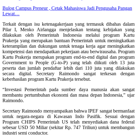
Bulog Campus Preneur , Cetak Mahasiswa Jadi Pengusaha Pangan
Lewat…
Terkait dengan isu ketenagakerjaan yang termasuk dibahas dalam
Pilar I, Menko Airlangga menjelaskan tentang kebijakan yang
dilakukan oleh Pemerintah Indonesia melalui program Kartu
Prakerja yang merupakan bantuan Pemerintah untuk meningkatkan
keterampilan dan dukungan untuk tenaga kerja agar meningkatkan
kompetensi dan mendapatkan pekerjaan atau berwirausaha. Program
Kartu Prakerja merupakan program end-to-end digital dan program
Government to People (G-to-P) yang telah diikuti oleh 13 juta
peserta dan jumlah pendaftar lebih dari 110 juta yang dilakukan
secara digital. Secretary Raimondo sangat terkesan dengan
keberhasilan program Kartu Prakerja tersebut.
“Investasi Pemerintah pada sumber daya manusia akan sangat
membantu pertumbuhan ekonomi dan masa depan Indonesia,” ujar
Raimondo.
Secretary Raimondo menyampaikan bahwa IPEF sangat bermanfaat
untuk negara-negara di Kawasan Indo Pasifik. Sesuai dengan
Program CHIPS Pemerintah US telah menyediakan dana federal
sebesar USD 50 Miliar (sekitar Rp. 747 Triliun) untuk membangun
industri semi conductor.