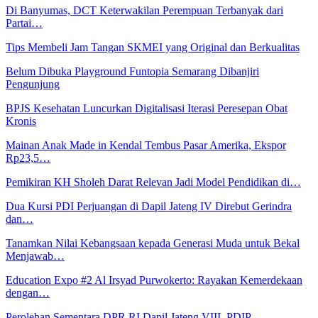
Di Banyumas, DCT Keterwakilan Perempuan Terbanyak dari
Partai…
Tips Membeli Jam Tangan SKMEI yang Original dan Berkualitas
Belum Dibuka Playground Funtopia Semarang Dibanjiri
Pengunjung
BPJS Kesehatan Luncurkan Digitalisasi Iterasi Peresepan Obat
Kronis
Mainan Anak Made in Kendal Tembus Pasar Amerika, Ekspor
Rp23,5…
Pemikiran KH Sholeh Darat Relevan Jadi Model Pendidikan di…
Dua Kursi PDI Perjuangan di Dapil Jateng IV Direbut Gerindra
dan…
Tanamkan Nilai Kebangsaan kepada Generasi Muda untuk Bekal
Menjawab…
Education Expo #2 Al Irsyad Purwokerto: Rayakan Kemerdekaan
dengan…
Perolehan Sementara DPR RI Dapil Jateng VIII, PDIP