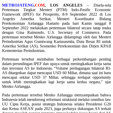
METROJATENG
.
COM
,
LOS ANGELES
– Disela-sela
Pertemuan Tingkat Menteri (PTM) Indo-Pasific Economic
Framework (IPEF) for Prosperity, 8-9 September 2022 di Los
Angeles Amerika Serikat, Menteri Koordinator Bidang
Perekonomian Airlangga Hartarto pada hari Kamis tanggal 8
September 2022 melakukan pertemuan bilateral secara tatap muka
dengan Gina Raimondo, U.S. Secretary of Commerce. Pada
pertemuan tersebut Menko Airlangga didampingi oleh dan Menteri
Perindustrian Agus Gumiwang Kartasasmita, Duta Besar RI untuk
Amerika Serikat (AS), Sesmenko Perekonomian dan Dirjen KPAII
Kementerian Perindustrian.
Pertemuan tersebut membahas berbagai perkembangan penting
dalam perundingan IPEF dan upaya untuk meningkatkan kerja sama
dan investasi AS ke Indonesia. “Volume perdagangan bilateral RI-
AS ditargetkan dapat mencapai USD 60 Miliar, dimana saat ini baru
mencapai sekitar USD 37 Miliar, sehingga terdapat opportunity
untuk lebih meningkatkan lagi kerja sama kedua negara,” ujar
Menko Airlangga.
Pada pertemuan tersebut Menko Airlangga menyampaikan bahwa
Indonesia telah mendorong reformasi struktural melalui omnibus law
UU Cipta Kerja, posisi strategis Indonesia selaku Presidensi G20
dan Ketua ASEAN pada 2023, juga perlunya dukungan AS terkait