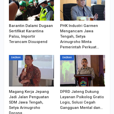
Barantin Dalami Dugaan
PHK Industri Garmen
Sertifikat Karantina
Mengancam Jawa
Palsu, Importir
Tengah, Setya
Terancam Disuspend
Arinugroho Minta
Pemerintah Perkuat…
DAERAH
DAERAH
Magang Kerja Jepang
DPRD Jateng Dukung
Jadi Jalan Penguatan
Layanan Psikolog Gratis
SDM Jawa Tengah,
Logis, Solusi Cegah
Setya Arinugroho
Gangguan Mental dan…
Dorong…