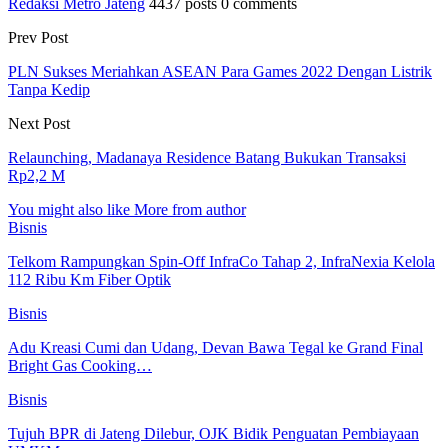
Redaksi Metro Jateng
4437 posts
0 comments
Prev Post
PLN Sukses Meriahkan ASEAN Para Games 2022 Dengan Listrik
Tanpa Kedip
Next Post
Relaunching, Madanaya Residence Batang Bukukan Transaksi
Rp2,2 M
You might also like
More from author
Bisnis
Telkom Rampungkan Spin-Off InfraCo Tahap 2, InfraNexia Kelola
112 Ribu Km Fiber Optik
Bisnis
Adu Kreasi Cumi dan Udang, Devan Bawa Tegal ke Grand Final
Bright Gas Cooking…
Bisnis
Tujuh BPR di Jateng Dilebur, OJK Bidik Penguatan Pembiayaan