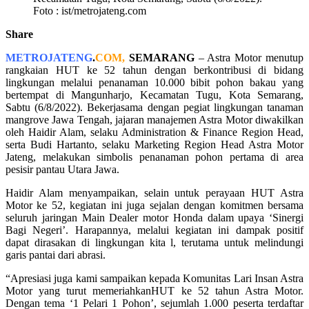
Foto : ist/metrojateng.com
Share
METROJATENG
.
COM,
SEMARANG
– Astra Motor menutup
rangkaian HUT ke 52 tahun dengan berkontribusi di bidang
lingkungan melalui penanaman 10.000 bibit pohon bakau yang
bertempat di Mangunharjo, Kecamatan Tugu, Kota Semarang,
Sabtu (6/8/2022). Bekerjasama dengan pegiat lingkungan tanaman
mangrove Jawa Tengah, jajaran manajemen Astra Motor diwakilkan
oleh Haidir Alam, selaku Administration & Finance Region Head,
serta Budi Hartanto, selaku Marketing Region Head Astra Motor
Jateng, melakukan simbolis penanaman pohon pertama di area
pesisir pantau Utara Jawa.
Haidir Alam menyampaikan, selain untuk perayaan HUT Astra
Motor ke 52, kegiatan ini juga sejalan dengan komitmen bersama
seluruh jaringan Main Dealer motor Honda dalam upaya ‘Sinergi
Bagi Negeri’. Harapannya, melalui kegiatan ini dampak positif
dapat dirasakan di lingkungan kita l, terutama untuk melindungi
garis pantai dari abrasi.
“Apresiasi juga kami sampaikan kepada Komunitas Lari Insan Astra
Motor yang turut memeriahkanHUT ke 52 tahun Astra Motor.
Dengan tema ‘1 Pelari 1 Pohon’, sejumlah 1.000 peserta terdaftar