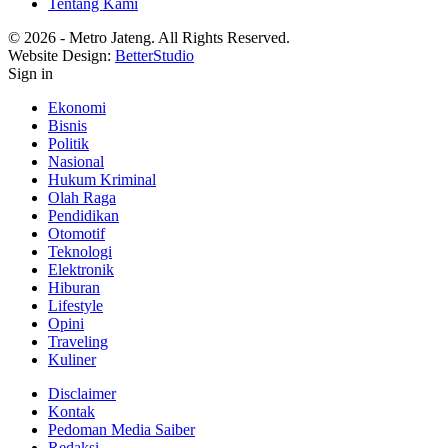
Tentang Kami
© 2026 - Metro Jateng. All Rights Reserved.
Website Design:
BetterStudio
Sign in
Ekonomi
Bisnis
Politik
Nasional
Hukum Kriminal
Olah Raga
Pendidikan
Otomotif
Teknologi
Elektronik
Hiburan
Lifestyle
Opini
Traveling
Kuliner
Disclaimer
Kontak
Pedoman Media Saiber
Redaksi