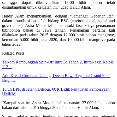
sehingga dapat dikonversikan 1.000 bibit pohon telah
disumbangkan untuk kegiatan ini,” ucap Haidir Alam.
Haidir Alam menambahkan, dengan ‘Semangat Keberlanjutan’
dalam kontribusi positif di bidang ESG (environmental, social and
governance), Astra Motor telah memasuki fase ketiga penanaman
bibitpohon bakau di Jawa tengah. Penanaman pertama kali
dilakukan pada tahun 2015 dengan 12.000 bibit pohon mangrove,
kemudian 5.000 bibit pada 2020, dan 10.000 bibit mangrove pada
tahun 2022.
Related Posts
Telkom Rampungkan Spin-Off InfraCo Tahap 2, InfraNexia Kelola
112…
Adu Kreasi Cumi dan Udang, Devan Bawa Tegal ke Grand Final
Bright…
Tujuh BPR di Jateng Dilebur, OJK Bidik Penguatan Pembiayaan
UMKM
“Sampai saat ini Astra Motor telah menanam 27.000 bibit pohon
bakau dari tahun 2015 hingga 2022,” tambah Haidir Alam.
Sururi, selaku pegiat lingkungan tanaman mangrove setempat