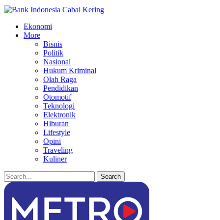
Ekonomi
More
Bisnis
Politik
Nasional
Hukum Kriminal
Olah Raga
Pendidikan
Otomotif
Teknologi
Elektronik
Hiburan
Lifestyle
Opini
Traveling
Kuliner
Posts
Categories
Tags