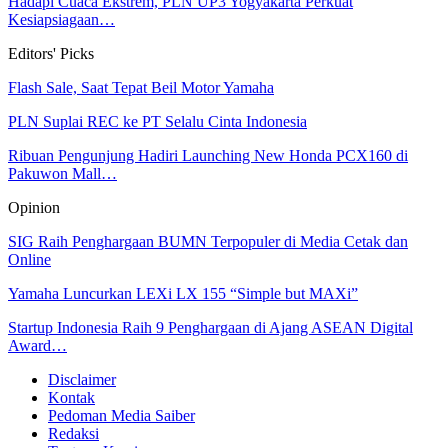
Hadapi Cuaca Ekstrem, PLN UP3 Yogyakarta Perkuat
Kesiapsiagaan…
Editors' Picks
Flash Sale, Saat Tepat Beil Motor Yamaha
PLN Suplai REC ke PT Selalu Cinta Indonesia
Ribuan Pengunjung Hadiri Launching New Honda PCX160 di
Pakuwon Mall…
Opinion
SIG Raih Penghargaan BUMN Terpopuler di Media Cetak dan
Online
Yamaha Luncurkan LEXi LX 155 “Simple but MAXi”
Startup Indonesia Raih 9 Penghargaan di Ajang ASEAN Digital
Award…
Disclaimer
Kontak
Pedoman Media Saiber
Redaksi