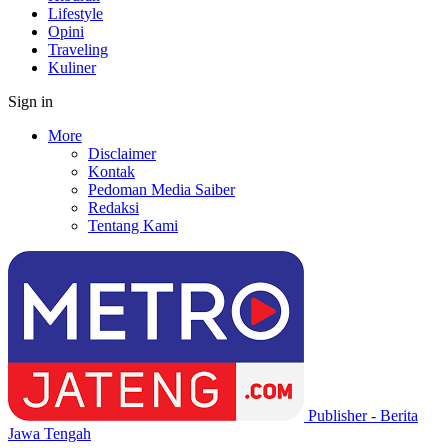
Lifestyle
Opini
Traveling
Kuliner
Sign in
More
Disclaimer
Kontak
Pedoman Media Saiber
Redaksi
Tentang Kami
Publisher - Berita
Jawa Tengah