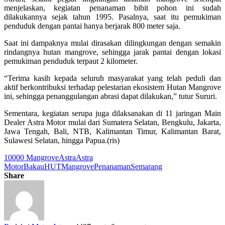
menjelaskan, kegiatan penanaman bibit pohon ini sudah
dilakukannya sejak tahun 1995. Pasalnya, saat itu pemukiman
penduduk dengan pantai hanya berjarak 800 meter saja.
Saat ini dampaknya mulai dirasakan dilingkungan dengan semakin
rindangnya hutan mangrove, sehingga jarak pantai dengan lokasi
pemukiman penduduk terpaut 2 kilometer.
“Terima kasih kepada seluruh masyarakat yang telah peduli dan
aktif berkontribuksi terhadap pelestarian ekosistem Hutan Mangrove
ini, sehingga penanggulangan abrasi dapat dilakukan,” tutur Sururi.
Sementara, kegiatan serupa juga dilaksanakan di 11 jaringan Main
Dealer Astra Motor mulai dari Sumatera Selatan, Bengkulu, Jakarta,
Jawa Tengah, Bali, NTB, Kalimantan Timur, Kalimantan Barat,
Sulawesi Selatan, hingga Papua.(ris)
10000 Mangrove
Astra
Astra
Motor
Bakau
HUT
Mangrove
Penanaman
Semarang
Share