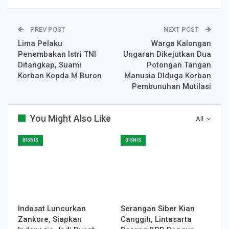
PREV POST
NEXT POST
Lima Pelaku
Warga Kalongan
Penembakan Istri TNI
Ungaran Dikejutkan Dua
Ditangkap, Suami
Potongan Tangan
Korban Kopda M Buron
Manusia DIduga Korban
Pembunuhan Mutilasi
You Might Also Like
All
BISNIS
BISNIS
Indosat Luncurkan
Serangan Siber Kian
Zankore, Siapkan
Canggih, Lintasarta