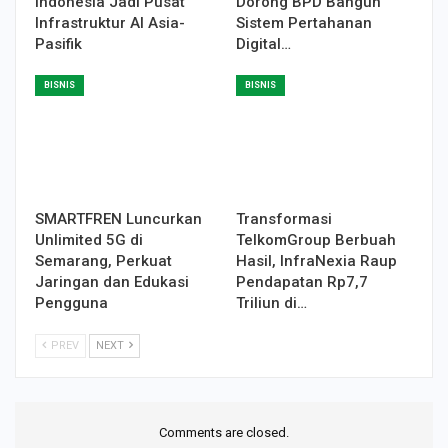
Indonesia Jadi Pusat
Dorong BPD Bangun
Infrastruktur AI Asia-
Sistem Pertahanan
Pasifik
Digital…
BISNIS
BISNIS
SMARTFREN Luncurkan
Transformasi
Unlimited 5G di
TelkomGroup Berbuah
Semarang, Perkuat
Hasil, InfraNexia Raup
Jaringan dan Edukasi
Pendapatan Rp7,7
Pengguna
Triliun di…
PREV
NEXT
Comments are closed.