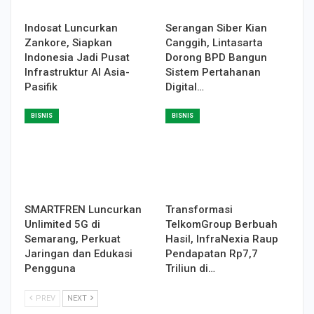
Indosat Luncurkan
Serangan Siber Kian
Zankore, Siapkan
Canggih, Lintasarta
Indonesia Jadi Pusat
Dorong BPD Bangun
Infrastruktur AI Asia-
Sistem Pertahanan
Pasifik
Digital…
BISNIS
BISNIS
SMARTFREN Luncurkan
Transformasi
Unlimited 5G di
TelkomGroup Berbuah
Semarang, Perkuat
Hasil, InfraNexia Raup
Jaringan dan Edukasi
Pendapatan Rp7,7
Pengguna
Triliun di…
PREV
NEXT