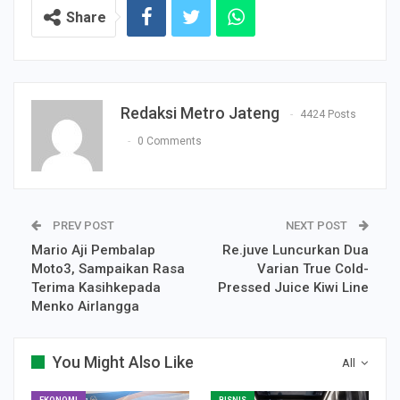
Share
Redaksi Metro Jateng
4424 Posts
0 Comments
PREV POST
NEXT POST
Mario Aji Pembalap
Re.juve Luncurkan Dua
Moto3, Sampaikan Rasa
Varian True Cold-
Terima Kasihkepada
Pressed Juice Kiwi Line
Menko Airlangga
You Might Also Like
All
EKONOMI
BISNIS