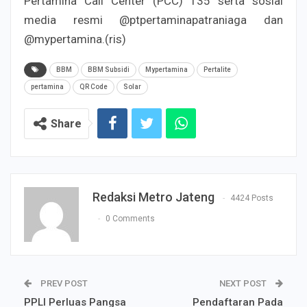
Pertamina Call Center (PCC) 135 serta sosial
media resmi @ptpertaminapatraniaga dan
@mypertamina.(ris)
BBM
BBM Subsidi
Mypertamina
Pertalite
pertamina
QR Code
Solar
Share
Redaksi Metro Jateng
4424 Posts
0 Comments
PREV POST
NEXT POST
PPLI Perluas Pangsa
Pendaftaran Pada