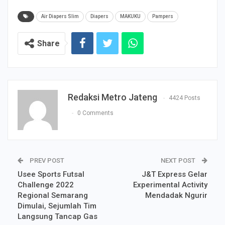
Air Diapers Slim
Diapers
MAKUKU
Pampers
Share
Redaksi Metro Jateng
4424 Posts
0 Comments
PREV POST
NEXT POST
Usee Sports Futsal
J&T Express Gelar
Challenge 2022
Experimental Activity
Regional Semarang
Mendadak Ngurir
Dimulai, Sejumlah Tim
Langsung Tancap Gas