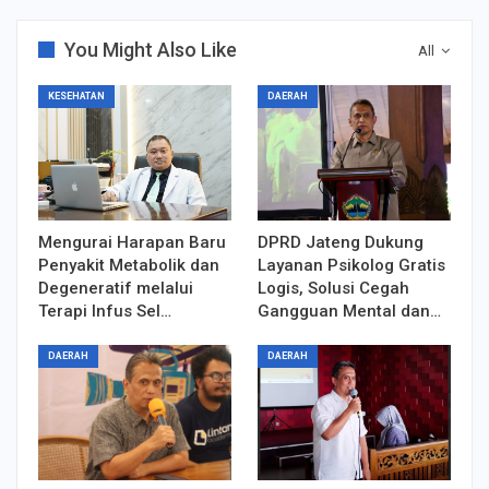
You Might Also Like
All
KESEHATAN
DAERAH
Mengurai Harapan Baru
DPRD Jateng Dukung
Penyakit Metabolik dan
Layanan Psikolog Gratis
Degeneratif melalui
Logis, Solusi Cegah
Terapi Infus Sel…
Gangguan Mental dan…
DAERAH
DAERAH