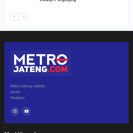
MetroJateng adalah..
email:
Redaksi: