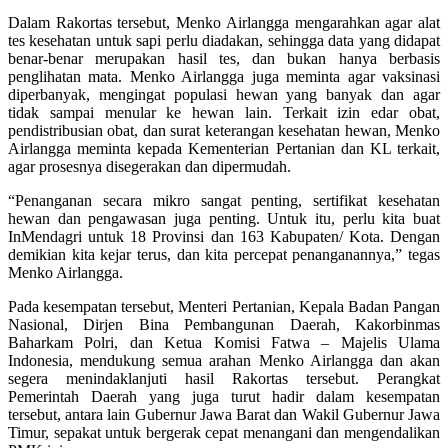
Dalam Rakortas tersebut, Menko Airlangga mengarahkan agar alat
tes kesehatan untuk sapi perlu diadakan, sehingga data yang didapat
benar-benar merupakan hasil tes, dan bukan hanya berbasis
penglihatan mata. Menko Airlangga juga meminta agar vaksinasi
diperbanyak, mengingat populasi hewan yang banyak dan agar
tidak sampai menular ke hewan lain. Terkait izin edar obat,
pendistribusian obat, dan surat keterangan kesehatan hewan, Menko
Airlangga meminta kepada Kementerian Pertanian dan KL terkait,
agar prosesnya disegerakan dan dipermudah.
“Penanganan secara mikro sangat penting, sertifikat kesehatan
hewan dan pengawasan juga penting. Untuk itu, perlu kita buat
InMendagri untuk 18 Provinsi dan 163 Kabupaten/ Kota. Dengan
demikian kita kejar terus, dan kita percepat penanganannya,” tegas
Menko Airlangga.
Pada kesempatan tersebut, Menteri Pertanian, Kepala Badan Pangan
Nasional, Dirjen Bina Pembangunan Daerah, Kakorbinmas
Baharkam Polri, dan Ketua Komisi Fatwa – Majelis Ulama
Indonesia, mendukung semua arahan Menko Airlangga dan akan
segera menindaklanjuti hasil Rakortas tersebut. Perangkat
Pemerintah Daerah yang juga turut hadir dalam kesempatan
tersebut, antara lain Gubernur Jawa Barat dan Wakil Gubernur Jawa
Timur, sepakat untuk bergerak cepat menangani dan mengendalikan