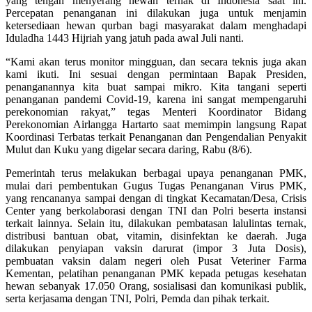
yang tengah menyerang hewan ternak di Indonesia saat ini.
Percepatan penanganan ini dilakukan juga untuk menjamin
ketersediaan hewan qurban bagi masyarakat dalam menghadapi
Iduladha 1443 Hijriah yang jatuh pada awal Juli nanti.
“Kami akan terus monitor mingguan, dan secara teknis juga akan
kami ikuti. Ini sesuai dengan permintaan Bapak Presiden,
penanganannya kita buat sampai mikro. Kita tangani seperti
penanganan pandemi Covid-19, karena ini sangat mempengaruhi
perekonomian rakyat,” tegas Menteri Koordinator Bidang
Perekonomian Airlangga Hartarto saat memimpin langsung Rapat
Koordinasi Terbatas terkait Penanganan dan Pengendalian Penyakit
Mulut dan Kuku yang digelar secara daring, Rabu (8/6).
Pemerintah terus melakukan berbagai upaya penanganan PMK,
mulai dari pembentukan Gugus Tugas Penanganan Virus PMK,
yang rencananya sampai dengan di tingkat Kecamatan/Desa, Crisis
Center yang berkolaborasi dengan TNI dan Polri beserta instansi
terkait lainnya. Selain itu, dilakukan pembatasan lalulintas ternak,
distribusi bantuan obat, vitamin, disinfektan ke daerah. Juga
dilakukan penyiapan vaksin darurat (impor 3 Juta Dosis),
pembuatan vaksin dalam negeri oleh Pusat Veteriner Farma
Kementan, pelatihan penanganan PMK kepada petugas kesehatan
hewan sebanyak 17.050 Orang, sosialisasi dan komunikasi publik,
serta kerjasama dengan TNI, Polri, Pemda dan pihak terkait.