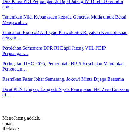
Dua Kursi PDI Perjuangan di Dapil Jateng IV Direbut Gerindra
dan…
Tanamkan Nilai Kebangsaan kepada Generasi Muda untuk Bekal
Menjawab…
Education Expo #2 Al Irsyad Purwokerto: Rayakan Kemerdekaan
dengan…
Perolehan Sementara DPR RI Dapil Jateng VIII, PDIP
Perjuangan…
Peringatan UHC 2025, Pemerintah–BPJS Kesehatan Mantapkan
Penguatan…
Resmikan Pasar Johar Semarang, Jokowi Minta Dijaga Bersama
Dirut PLN Ungkap Langkah Nyata Pencapaian Net Zero Emission
di…
MetroJateng adalah..
email:
Redaksi: