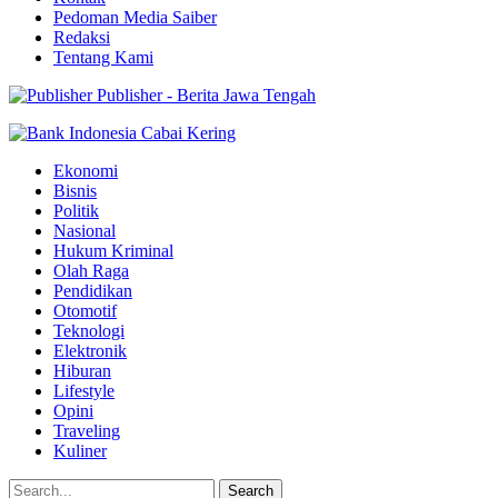
Pedoman Media Saiber
Redaksi
Tentang Kami
Publisher - Berita Jawa Tengah
Ekonomi
Bisnis
Politik
Nasional
Hukum Kriminal
Olah Raga
Pendidikan
Otomotif
Teknologi
Elektronik
Hiburan
Lifestyle
Opini
Traveling
Kuliner