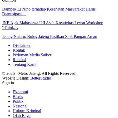
Opinion
Dampak El Nino terhadap Kesehatan Masyarakat Harus
Diantisipasi…
JNE Ajak Mahasiswa UII Asah Kreativitas Lewat Workshop
“Think…
Jelang Nataru, Bulog Jateng Pastikan Stok Pangan Aman
Disclaimer
Kontak
Pedoman Media Saiber
Redaksi
Tentang Kami
© 2026 - Metro Jateng. All Rights Reserved.
Website Design:
BetterStudio
Sign in
Ekonomi
Bisnis
Politik
Nasional
Hukum Kriminal
Olah Raga