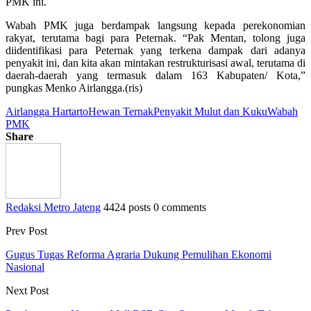
PMK ini.
Wabah PMK juga berdampak langsung kepada perekonomian
rakyat, terutama bagi para Peternak. “Pak Mentan, tolong juga
diidentifikasi para Peternak yang terkena dampak dari adanya
penyakit ini, dan kita akan mintakan restrukturisasi awal, terutama di
daerah-daerah yang termasuk dalam 163 Kabupaten/ Kota,”
pungkas Menko Airlangga.(ris)
Airlangga Hartarto
Hewan Ternak
Penyakit Mulut dan Kuku
Wabah
PMK
Share
Redaksi Metro Jateng
4424 posts
0 comments
Prev Post
Gugus Tugas Reforma Agraria Dukung Pemulihan Ekonomi
Nasional
Next Post