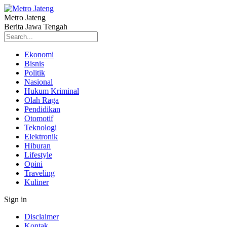
Metro Jateng
Berita Jawa Tengah
Ekonomi
Bisnis
Politik
Nasional
Hukum Kriminal
Olah Raga
Pendidikan
Otomotif
Teknologi
Elektronik
Hiburan
Lifestyle
Opini
Traveling
Kuliner
Sign in
Disclaimer
Kontak