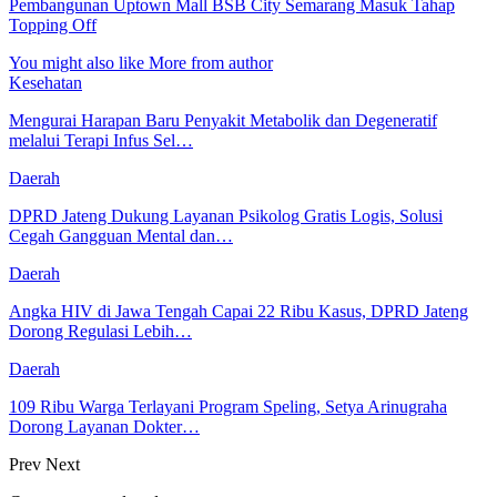
Pembangunan Uptown Mall BSB City Semarang Masuk Tahap
Topping Off
You might also like
More from author
Kesehatan
Mengurai Harapan Baru Penyakit Metabolik dan Degeneratif
melalui Terapi Infus Sel…
Daerah
DPRD Jateng Dukung Layanan Psikolog Gratis Logis, Solusi
Cegah Gangguan Mental dan…
Daerah
Angka HIV di Jawa Tengah Capai 22 Ribu Kasus, DPRD Jateng
Dorong Regulasi Lebih…
Daerah
109 Ribu Warga Terlayani Program Speling, Setya Arinugraha
Dorong Layanan Dokter…
Prev
Next