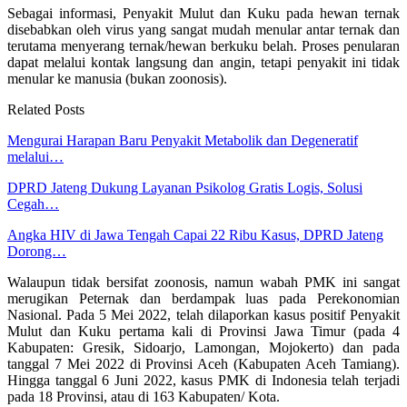
Sebagai informasi, Penyakit Mulut dan Kuku pada hewan ternak
disebabkan oleh virus yang sangat mudah menular antar ternak dan
terutama menyerang ternak/hewan berkuku belah. Proses penularan
dapat melalui kontak langsung dan angin, tetapi penyakit ini tidak
menular ke manusia (bukan zoonosis).
Related Posts
Mengurai Harapan Baru Penyakit Metabolik dan Degeneratif
melalui…
DPRD Jateng Dukung Layanan Psikolog Gratis Logis, Solusi
Cegah…
Angka HIV di Jawa Tengah Capai 22 Ribu Kasus, DPRD Jateng
Dorong…
Walaupun tidak bersifat zoonosis, namun wabah PMK ini sangat
merugikan Peternak dan berdampak luas pada Perekonomian
Nasional. Pada 5 Mei 2022, telah dilaporkan kasus positif Penyakit
Mulut dan Kuku pertama kali di Provinsi Jawa Timur (pada 4
Kabupaten: Gresik, Sidoarjo, Lamongan, Mojokerto) dan pada
tanggal 7 Mei 2022 di Provinsi Aceh (Kabupaten Aceh Tamiang).
Hingga tanggal 6 Juni 2022, kasus PMK di Indonesia telah terjadi
pada 18 Provinsi, atau di 163 Kabupaten/ Kota.