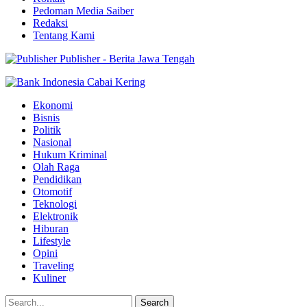
Pedoman Media Saiber
Redaksi
Tentang Kami
Publisher - Berita Jawa Tengah
Ekonomi
Bisnis
Politik
Nasional
Hukum Kriminal
Olah Raga
Pendidikan
Otomotif
Teknologi
Elektronik
Hiburan
Lifestyle
Opini
Traveling
Kuliner