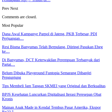
Prev
Next
Comments are closed.
Most Popular
Dana Awal Kampanye Parpol di Jateng, PKB Terbesar, PDI
Perjuangan…
Resi Bisma Banyumas Telah Berpulang, Diiringi Pasukan Ebeg
ke…
Di Banyumas, DCT Keterwakilan Perempuan Terbanyak dari
Partai…
Belum Dibuka Playground Funtopia Semarang Dibanjiri
Pengunjung
Tips Membeli Jam Tangan SKMEI yang Original dan Berkualitas
BPJS Kesehatan Luncurkan Digitalisasi Iterasi Peresepan Obat
Kronis
Mainan Anak Made in Kendal Tembus Pasar Amerika, Ekspor
Rp23,5…