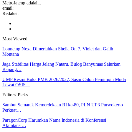
MetroJateng adalah..
email:
Redaksi:
Most Viewed
Louncing Nexa Dimeriahkan Sheila On 7, Violet dan Galih
Montana
Jaga Stabilitas Harga Jelang Nataru, Bulog Banyumas Salurkan
Bapang…
UMP Resmi Buka PMB 2026/2027, Sasar Calon Pemimpin Muda
Lewat OSIS…
Editors' Picks
Sambut Semarak Kemerdekaan RI ke-80, PLN UP3 Purwokerto
Perkuat…
ParagonCorp Harumkan Nama Indonesia di Konferensi
Akuntansi…