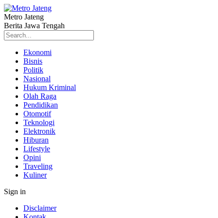
Metro Jateng
Berita Jawa Tengah
Ekonomi
Bisnis
Politik
Nasional
Hukum Kriminal
Olah Raga
Pendidikan
Otomotif
Teknologi
Elektronik
Hiburan
Lifestyle
Opini
Traveling
Kuliner
Sign in
Disclaimer
Kontak