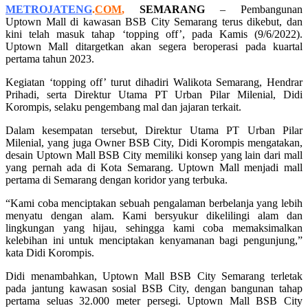
METROJATENG
.
COM
,
SEMARANG
– Pembangunan
Uptown Mall di kawasan BSB City Semarang terus dikebut, dan
kini telah masuk tahap ‘topping off’, pada Kamis (9/6/2022).
Uptown Mall ditargetkan akan segera beroperasi pada kuartal
pertama tahun 2023.
Kegiatan ‘topping off’ turut dihadiri Walikota Semarang, Hendrar
Prihadi, serta Direktur Utama PT Urban Pilar Milenial, Didi
Korompis, selaku pengembang mal dan jajaran terkait.
Dalam kesempatan tersebut, Direktur Utama PT Urban Pilar
Milenial, yang juga Owner BSB City, Didi Korompis mengatakan,
desain Uptown Mall BSB City memiliki konsep yang lain dari mall
yang pernah ada di Kota Semarang. Uptown Mall menjadi mall
pertama di Semarang dengan koridor yang terbuka.
“Kami coba menciptakan sebuah pengalaman berbelanja yang lebih
menyatu dengan alam. Kami bersyukur dikelilingi alam dan
lingkungan yang hijau, sehingga kami coba memaksimalkan
kelebihan ini untuk menciptakan kenyamanan bagi pengunjung,”
kata Didi Korompis.
Didi menambahkan, Uptown Mall BSB City Semarang terletak
pada jantung kawasan sosial BSB City, dengan bangunan tahap
pertama seluas 32.000 meter persegi. Uptown Mall BSB City