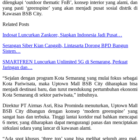
dilengkapi ‘outdoor thematic FnB’, konsep interior yang alami, dan
yang pasti ‘greenspine’ yang akan menjadi pusat sosial distrik di
Kawasan BSB City.
Related Posts
Indosat Luncurkan Zankore, Siapkan Indonesia Jadi Pusat…
Serangan Siber Kian Canggih, Lintasarta Dorong BPD Bangun
Sistem…
SMARTFREN Luncurkan Unlimited 5G di Semarang, Perkuat
Jaringan dan…
“Sejalan dengan program Kota Semarang yang mulai fokus sebagai
Kota Pariwisata, maka Uptown Mall BSB City diharapkan bisa
menjadi destinasi baru, dan turut mendukung pertumbuhan ekonomi
Kota Semarang di sektor pariwisata,” imbuhnya.
Direktur PT Airmas Asri, Risa Prominda menuturkan, Uptown Mall
BSB City dibangun dengan konsep ‘modern greenspine’ yang
sangat luas dan terbuka. Tinggi lantai koridor mal bahkan mencapai
6 meter, yang diharapkan dapat mengurangi panas dan menciptakan
sirkulasi udara yang lancar di kawasan alami.
“Ada spot khusus ‘three top’ yang bisa melihat seluruh area mal,