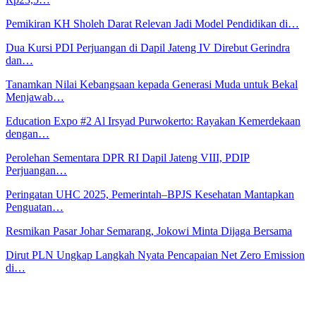
Pemikiran KH Sholeh Darat Relevan Jadi Model Pendidikan di…
Dua Kursi PDI Perjuangan di Dapil Jateng IV Direbut Gerindra
dan…
Tanamkan Nilai Kebangsaan kepada Generasi Muda untuk Bekal
Menjawab…
Education Expo #2 Al Irsyad Purwokerto: Rayakan Kemerdekaan
dengan…
Perolehan Sementara DPR RI Dapil Jateng VIII, PDIP
Perjuangan…
Peringatan UHC 2025, Pemerintah–BPJS Kesehatan Mantapkan
Penguatan…
Resmikan Pasar Johar Semarang, Jokowi Minta Dijaga Bersama
Dirut PLN Ungkap Langkah Nyata Pencapaian Net Zero Emission
di…