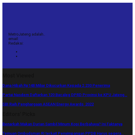
MetroJateng adalah..
email:
Redaksi:
Most Viewed
Dana Hibah Rp148 Miliar Dikucurkan Kepada 2.230 Penerima
Partai Nasdem Daftarkan 120 Bacaleg DPRD Provinsi ke KPU Jateng…
SBI Raih Penghargaan ASEAN Energy Awards 2022
Editors' Picks
Benarkah Makan Durian Sambil Minum Kopi Berbahaya? Ini Faktanya
Temuan Ombudsman RI terkait Penyimpangan PPDB Harus segera…