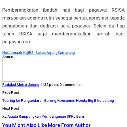
Pemberangkatan ibadah haji bagi pegawai RSISA
merupakan agenda rutin sebagai bentuk apresiasi kepada
pengabdian dan dedikasi para pegawai. Selain itu tiap
tahun RSISA juga memberangkatkan umroh bagi
pegawai.(ris)
Haji
Jemaah Haji
RSI Sultan Agung
Semarang
Share
Redaksi Metro Jateng
4432 posts
0 comments
Prev Post
Touring ke Pangandaran Bareng Konsumen Honda Big Bike Jateng
Next Post
XL Axiata Rampungkan Pembangunan SKKL Baru
You Might Also Like
More From Author