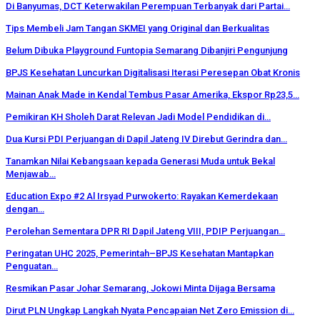
Di Banyumas, DCT Keterwakilan Perempuan Terbanyak dari Partai…
Tips Membeli Jam Tangan SKMEI yang Original dan Berkualitas
Belum Dibuka Playground Funtopia Semarang Dibanjiri Pengunjung
BPJS Kesehatan Luncurkan Digitalisasi Iterasi Peresepan Obat Kronis
Mainan Anak Made in Kendal Tembus Pasar Amerika, Ekspor Rp23,5…
Pemikiran KH Sholeh Darat Relevan Jadi Model Pendidikan di…
Dua Kursi PDI Perjuangan di Dapil Jateng IV Direbut Gerindra dan…
Tanamkan Nilai Kebangsaan kepada Generasi Muda untuk Bekal
Menjawab…
Education Expo #2 Al Irsyad Purwokerto: Rayakan Kemerdekaan
dengan…
Perolehan Sementara DPR RI Dapil Jateng VIII, PDIP Perjuangan…
Peringatan UHC 2025, Pemerintah–BPJS Kesehatan Mantapkan
Penguatan…
Resmikan Pasar Johar Semarang, Jokowi Minta Dijaga Bersama
Dirut PLN Ungkap Langkah Nyata Pencapaian Net Zero Emission di…