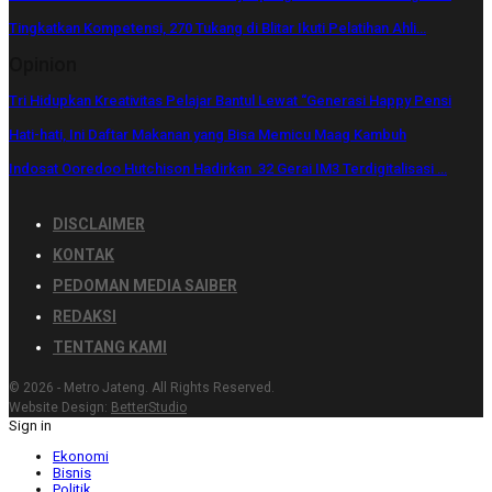
Tingkatkan Kompetensi, 270 Tukang di Blitar Ikuti Pelatihan Ahli…
Opinion
Tri Hidupkan Kreativitas Pelajar Bantul Lewat “Generasi Happy Pensi
Hati-hati, Ini Daftar Makanan yang Bisa Memicu Maag Kambuh
Indosat Ooredoo Hutchison Hadirkan 32 Gerai IM3 Terdigitalisasi …
DISCLAIMER
KONTAK
PEDOMAN MEDIA SAIBER
REDAKSI
TENTANG KAMI
© 2026 - Metro Jateng. All Rights Reserved.
Website Design:
BetterStudio
Sign in
Ekonomi
Bisnis
Politik