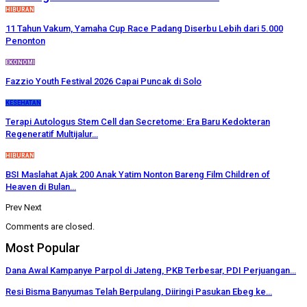
HIBURAN
11 Tahun Vakum, Yamaha Cup Race Padang Diserbu Lebih dari 5.000
Penonton
EKONOMI
Fazzio Youth Festival 2026 Capai Puncak di Solo
KESEHATAN
Terapi Autologus Stem Cell dan Secretome: Era Baru Kedokteran
Regeneratif Multijalur…
HIBURAN
BSI Maslahat Ajak 200 Anak Yatim Nonton Bareng Film Children of
Heaven di Bulan…
Prev
Next
Comments are closed.
Most Popular
Dana Awal Kampanye Parpol di Jateng, PKB Terbesar, PDI Perjuangan…
Resi Bisma Banyumas Telah Berpulang, Diiringi Pasukan Ebeg ke…