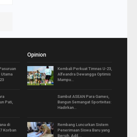
Opinion
Pasuruan
Kembali Perkuat Timnas U-23,
 Utama
Alfeandra Dewangga Optimis
23
Mampu…
ra
Sambut ASEAN Para Games,
un Pati,
Bangun Semangat Sportivitas:
Hadirkan…
ana di
Rembang Luncurkan Sistem
27 Korban
Penerimaan Siswa Baru yang
Bersih, Adil,…