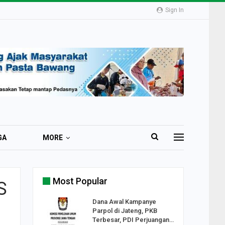
Sign In
GA
MORE
Most Popular
S
2 Al
Dana Awal Kampanye
o:
Parpol di Jateng, PKB
ekaan
Terbesar, PDI Perjuangan…