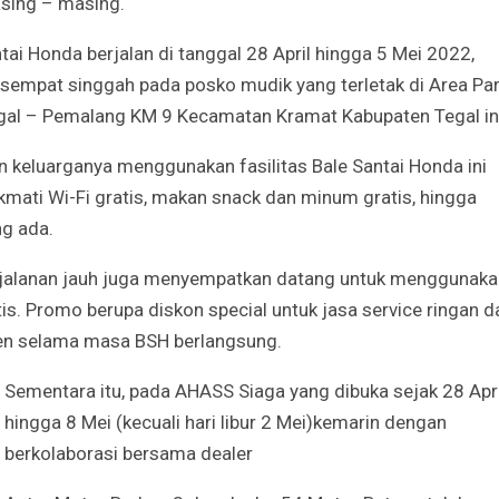
sing – masing.
ai Honda berjalan di tanggal 28 April hingga
5 Mei 2022,
empat singgah pada posko mudik yang terletak di Area Par
gal – Pemalang KM 9 Kecamatan Kramat Kabupaten Tegal ini
 keluarganya menggunakan fasilitas Bale Santai
Honda ini
kmati Wi-Fi gratis, makan snack dan minum gratis, hingga
ng ada.
rjalanan jauh juga menyempatkan datang untuk
menggunaka
is. Promo berupa diskon special untuk jasa service ringan d
men selama masa BSH berlangsung.
Sementara itu, pada AHASS Siaga yang dibuka sejak 28 Apri
hingga 8 Mei (kecuali hari libur 2 Mei)
kemarin dengan
berkolaborasi bersama dealer