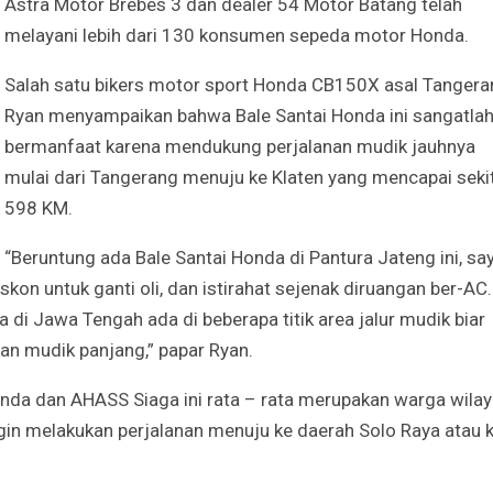
Astra Motor Brebes 3 dan dealer 54 Motor Batang telah
melayani lebih dari 130 konsumen sepeda motor Honda.
Salah satu bikers motor sport Honda CB150X asal Tangera
Ryan menyampaikan bahwa
Bale Santai Honda ini sangatla
bermanfaat karena mendukung perjalanan mudik jauhnya
mulai dari Tangerang menuju ke Klaten yang mencapai seki
598 KM.
“Beruntung ada Bale Santai Honda di Pantura Jateng ini, sa
skon untuk ganti oli, dan istirahat sejenak diruangan ber-AC.
di Jawa Tengah ada di beberapa titik area jalur mudik biar
 mudik panjang,” papar Ryan.
nda dan AHASS Siaga ini rata – rata merupakan warga
wila
ngin melakukan perjalanan menuju ke daerah Solo Raya atau 