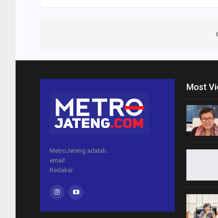
Most V
MetroJateng adalah..
email:
Redaksi: