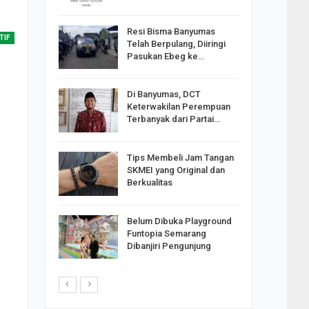
Resi Bisma Banyumas
ntara DPR
TIF
Telah Berpulang, Diiringi
III, PDIP
Pasukan Ebeg ke…
Di Banyumas, DCT
2025,
Keterwakilan Perempuan
S
Terbanyak dari Partai…
apkan
Tips Membeli Jam Tangan
Johar
SKMEI yang Original dan
i Minta
Berkualitas
Belum Dibuka Playground
p Langkah
Funtopia Semarang
n Net
Dibanjiri Pengunjung
i…