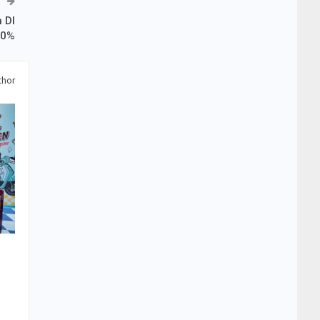
 DI
40%
thor