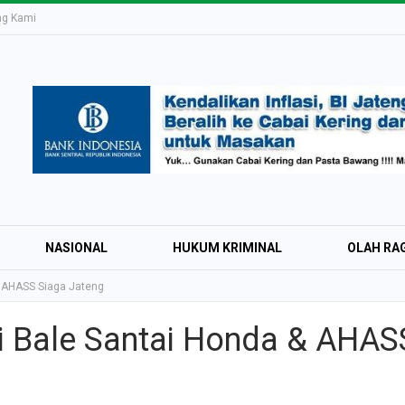
ng Kami
NASIONAL
HUKUM KRIMINAL
OLAH RA
& AHASS Siaga Jateng
i Bale Santai Honda & AHAS
Education Expo #
Irsyad Purwokert
Rayakan Kemerd