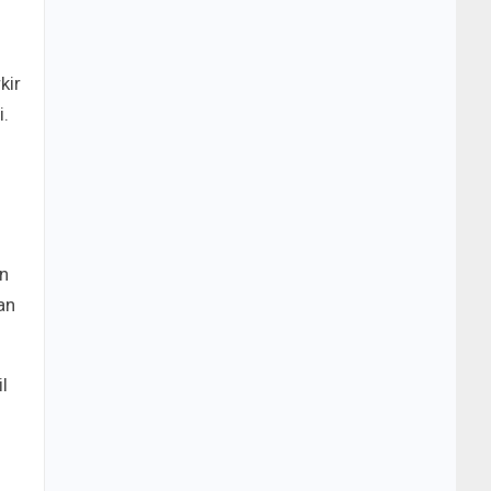
kir
.
n
an
l