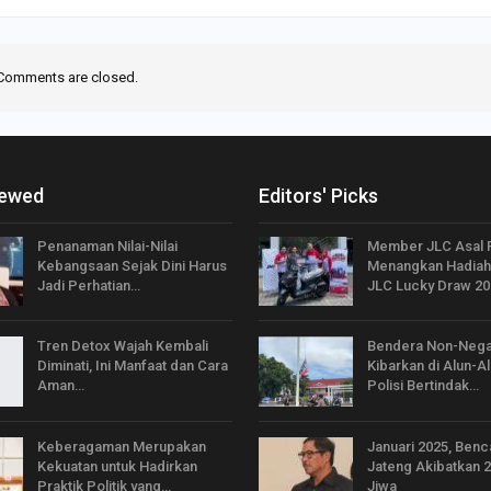
Comments are closed.
iewed
Editors' Picks
Penanaman Nilai-Nilai
Member JLC Asal 
Kebangsaan Sejak Dini Harus
Menangkan Hadiah
Jadi Perhatian…
JLC Lucky Draw 20
Tren Detox Wajah Kembali
Bendera Non-Nega
Diminati, Ini Manfaat dan Cara
Kibarkan di Alun-Al
Aman…
Polisi Bertindak…
Keberagaman Merupakan
Januari 2025, Benc
Kekuatan untuk Hadirkan
Jateng Akibatkan 
Praktik Politik yang…
Jiwa