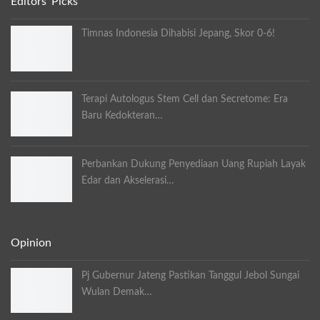
Editors' Picks
Timnas Indonesia Dihabisi Jepang, Skor 0-6!
Terapi Autologus Stem Cell dan Secretome: Era
Baru Kedokteran…
Perbankan Dukung Penyediaan Uang Rupiah Layak
Edar dan Akselerasi…
Opinion
Pj Gubernur Jateng Pastikan Tanggul Jebol Sungai
Wulan Demak…