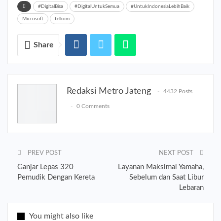
#DigitalBisa
#DigitalUntukSemua
#UntukIndonesiaLebihBaik
Microsoft
telkom
Share
Redaksi Metro Jateng
4432 Posts
0 Comments
PREV POST
NEXT POST
Ganjar Lepas 320
Layanan Maksimal Yamaha,
Pemudik Dengan Kereta
Sebelum dan Saat Libur
Lebaran
You might also like