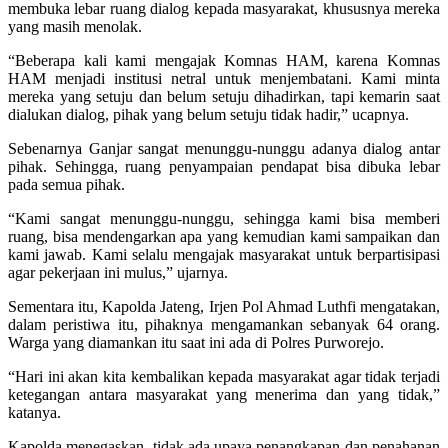
membuka lebar ruang dialog kepada masyarakat, khususnya mereka
yang masih menolak.
“Beberapa kali kami mengajak Komnas HAM, karena Komnas
HAM menjadi institusi netral untuk menjembatani. Kami minta
mereka yang setuju dan belum setuju dihadirkan, tapi kemarin saat
dialukan dialog, pihak yang belum setuju tidak hadir,” ucapnya.
Sebenarnya Ganjar sangat menunggu-nunggu adanya dialog antar
pihak. Sehingga, ruang penyampaian pendapat bisa dibuka lebar
pada semua pihak.
“Kami sangat menunggu-nunggu, sehingga kami bisa memberi
ruang, bisa mendengarkan apa yang kemudian kami sampaikan dan
kami jawab. Kami selalu mengajak masyarakat untuk berpartisipasi
agar pekerjaan ini mulus,” ujarnya.
Sementara itu, Kapolda Jateng, Irjen Pol Ahmad Luthfi mengatakan,
dalam peristiwa itu, pihaknya mengamankan sebanyak 64 orang.
Warga yang diamankan itu saat ini ada di Polres Purworejo.
“Hari ini akan kita kembalikan kepada masyarakat agar tidak terjadi
ketegangan antara masyarakat yang menerima dan yang tidak,”
katanya.
Kapolda menegaskan, tidak ada upaya penangkapan dan penahanan