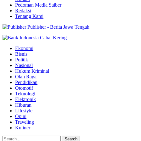
Pedoman Media Saiber
Redaksi
Tentang Kami
Publisher - Berita Jawa Tengah
Ekonomi
Bisnis
Politik
Nasional
Hukum Kriminal
Olah Raga
Pendidikan
Otomotif
Teknologi
Elektronik
Hiburan
Lifestyle
Opini
Traveling
Kuliner