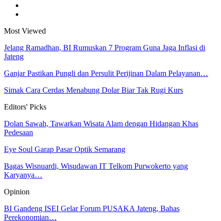
Most Viewed
Jelang Ramadhan, BI Rumuskan 7 Program Guna Jaga Inflasi di
Jateng
Ganjar Pastikan Pungli dan Persulit Perijinan Dalam Pelayanan…
Simak Cara Cerdas Menabung Dolar Biar Tak Rugi Kurs
Editors' Picks
Dolan Sawah, Tawarkan Wisata Alam dengan Hidangan Khas
Pedesaan
Eye Soul Garap Pasar Optik Semarang
Bagas Wisnuardi, Wisudawan IT Telkom Purwokerto yang
Karyanya…
Opinion
BI Gandeng ISEI Gelar Forum PUSAKA Jateng, Bahas
Perekonomian…