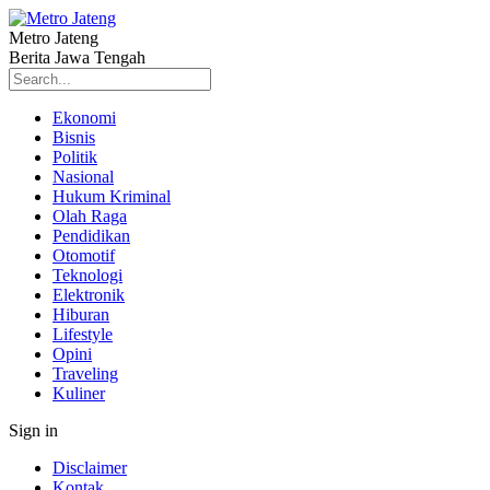
Metro Jateng
Berita Jawa Tengah
Ekonomi
Bisnis
Politik
Nasional
Hukum Kriminal
Olah Raga
Pendidikan
Otomotif
Teknologi
Elektronik
Hiburan
Lifestyle
Opini
Traveling
Kuliner
Sign in
Disclaimer
Kontak