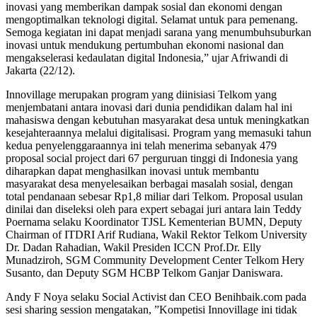
inovasi yang memberikan dampak sosial dan ekonomi dengan
mengoptimalkan teknologi digital. Selamat untuk para pemenang.
Semoga kegiatan ini dapat menjadi sarana yang menumbuhsuburkan
inovasi untuk mendukung pertumbuhan ekonomi nasional dan
mengakselerasi kedaulatan digital Indonesia,” ujar Afriwandi di
Jakarta (22/12).
Innovillage merupakan program yang diinisiasi Telkom yang
menjembatani antara inovasi dari dunia pendidikan dalam hal ini
mahasiswa dengan kebutuhan masyarakat desa untuk meningkatkan
kesejahteraannya melalui digitalisasi. Program yang memasuki tahun
kedua penyelenggaraannya ini telah menerima sebanyak 479
proposal social project dari 67 perguruan tinggi di Indonesia yang
diharapkan dapat menghasilkan inovasi untuk membantu
masyarakat desa menyelesaikan berbagai masalah sosial, dengan
total pendanaan sebesar Rp1,8 miliar dari Telkom. Proposal usulan
dinilai dan diseleksi oleh para expert sebagai juri antara lain Teddy
Poernama selaku Koordinator TJSL Kementerian BUMN, Deputy
Chairman of ITDRI Arif Rudiana, Wakil Rektor Telkom University
Dr. Dadan Rahadian, Wakil Presiden ICCN Prof.Dr. Elly
Munadziroh, SGM Community Development Center Telkom Hery
Susanto, dan Deputy SGM HCBP Telkom Ganjar Daniswara.
Andy F Noya selaku Social Activist dan CEO Benihbaik.com pada
sesi sharing session mengatakan, ”Kompetisi Innovillage ini tidak