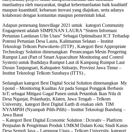
manfaatnya oleh masyarakat, tingkat kebermanfaatan baik kualitatif
maupun kuantitatif, kebaruan inovasi yang diajukan, serta adanya
kolaborasi dengan komunitas maupun pemerintah lokal.
Adapun pemenang Innovillage 2021 untuk kategori Community
Engagement adalah SIMPENAN LAURA “Sistem Informasi
Pertanian Landasan Ulin Utara” Sebagai Optimalisasi ICT Terhadap
Potensi Pertanian Desa Laura, Kalimantan Selatan – Institut
Teknologi Telkom Purwokerto (ITTP) , Kategori Best Appropriate
Technology Solution dimenangkan Perancangan Mesin Pengering
Rumput Laut (Part of Smart Aquaculture Monitoring and Control
System) untuk Budidaya Rumput Laut di Kampung Rumput Laut
Dusun Tanjungsari, Kabupaten Sidoarjo, Provinsi Jawa Timur –
Institut Teknologi Telkom Surabaya (ITTS) ,
Sedangkan kategori Best Digital Social Solution dimenangkan My
I-pond – Monitoring Kualitas Air pada Sungai Ponggok Berbasis
IoT; sebagai Mitigasi Gagal Panen untuk Petambak Ikan Nila di
Desa Nganjat, Polanharjo, Klaten, Jawa Tengah – Telkom
University, kategori Best Digital Earth di enakan oleh TIM
NYAMPIH (Nyampah Pilih-Pilih) – Institut Teknologi Bandung –
Jawa Barat
– Kategori Best Digital Economic Solution : Dcreativ – Platform
Penjualan & Pengiriman Produk UMKM Dalam Kota; Studi Kasus
Desa Semuli Jaya – Lampung Utara – Telkom University, kategori