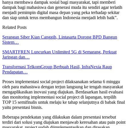
hanya membawa dampak sosial bagi masyarakat, tapi memberi
dampak bagi mahasiswa dan generasi muda itu sendiri agar terlatih
menjadi pemimpin digital masa depan yang peka terhadap sekitar
dan siap untuk terus membangun Indonesia menjadi lebih baik”.
Related Posts
Serangan Siber Kian Canggih, Lintasarta Dorong BPD Bangun
Sistem…
SMARTFREN Luncurkan Unlimited 5G di Semarang, Perkuat
Jaringan dan…
Transformasi TelkomGroup Berbuah Hasil, InfraNexia Raup
Pendapatan…
Proses implementasi social project dilaksanakan selama 6 minggu
oleh para mahasiswa dengan terjun langsung ke tengah masyarakat
mengaplikasikan inovasi yang diajukan. Berdasarkan hasil evaluasi
dan monitoring implementasi social project di lapangan, terpilih
TOP 15 semifinalis untuk melaju ke tahap selanjutnya di babak final
yaitu presentasi bisnis.
Beberapa pendekatan yang dilakukan dalam presentasi tersebut
terdiri dari solusi yang diajukan menjawab keresahan atau pain point
masyarakat, project sudah diimplementasikan dan dirasakan