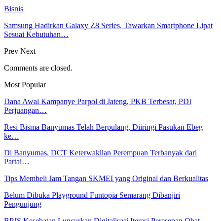
Bisnis
Samsung Hadirkan Galaxy Z8 Series, Tawarkan Smartphone Lipat
Sesuai Kebutuhan…
Prev
Next
Comments are closed.
Most Popular
Dana Awal Kampanye Parpol di Jateng, PKB Terbesar, PDI
Perjuangan…
Resi Bisma Banyumas Telah Berpulang, Diiringi Pasukan Ebeg
ke…
Di Banyumas, DCT Keterwakilan Perempuan Terbanyak dari
Partai…
Tips Membeli Jam Tangan SKMEI yang Original dan Berkualitas
Belum Dibuka Playground Funtopia Semarang Dibanjiri
Pengunjung
BPJS Kesehatan Luncurkan Digitalisasi Iterasi Peresepan Obat