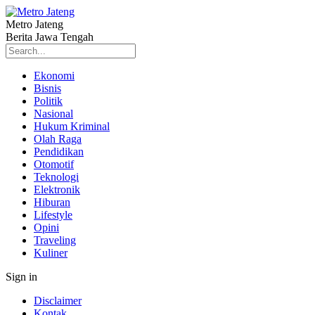
Metro Jateng
Berita Jawa Tengah
Ekonomi
Bisnis
Politik
Nasional
Hukum Kriminal
Olah Raga
Pendidikan
Otomotif
Teknologi
Elektronik
Hiburan
Lifestyle
Opini
Traveling
Kuliner
Sign in
Disclaimer
Kontak