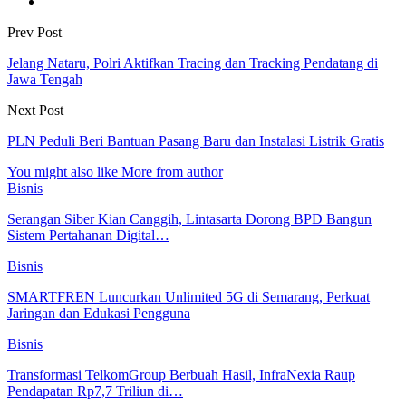
Prev Post
Jelang Nataru, Polri Aktifkan Tracing dan Tracking Pendatang di
Jawa Tengah
Next Post
PLN Peduli Beri Bantuan Pasang Baru dan Instalasi Listrik Gratis
You might also like
More from author
Bisnis
Serangan Siber Kian Canggih, Lintasarta Dorong BPD Bangun
Sistem Pertahanan Digital…
Bisnis
SMARTFREN Luncurkan Unlimited 5G di Semarang, Perkuat
Jaringan dan Edukasi Pengguna
Bisnis
Transformasi TelkomGroup Berbuah Hasil, InfraNexia Raup
Pendapatan Rp7,7 Triliun di…