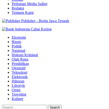
Pedoman Media Saiber
Redaksi
Tentang Kami
Publisher - Berita Jawa Tengah
Ekonomi
Bisnis
Politik
Nasional
Hukum Kriminal
Olah Raga
Pendidikan
Otomotif
Teknologi
Elektronik
Hiburan
Lifestyle
Opini
Traveling
Kuliner