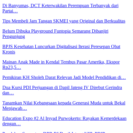
Di Banyumas, DCT Keterwakilan Perempuan Terbanyak dari
Partai…
Tips Membeli Jam Tangan SKMEI yang Original dan Berkualitas
Belum Dibuka Playground Funtopia Semarang Dibanjiri
Pengunjung
BPJS Kesehatan Luncurkan Digitalisasi Iterasi Peresepan Obat
Kronis
Mainan Anak Made in Kendal Tembus Pasar Amerika, Ekspor
Rp23,5…
Pemikiran KH Sholeh Darat Relevan Jadi Model Pendidikan di…
Dua Kursi PDI Perjuangan di Dapil Jateng IV Direbut Gerindra
dan…
Tanamkan Nilai Kebangsaan kepada Generasi Muda untuk Bekal
Menjawab…
Education Expo #2 Al Irsyad Purwokerto: Rayakan Kemerdekaan
dengan…