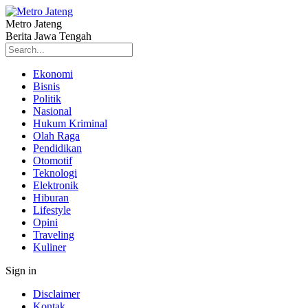
Metro Jateng
Berita Jawa Tengah
Ekonomi
Bisnis
Politik
Nasional
Hukum Kriminal
Olah Raga
Pendidikan
Otomotif
Teknologi
Elektronik
Hiburan
Lifestyle
Opini
Traveling
Kuliner
Sign in
Disclaimer
Kontak