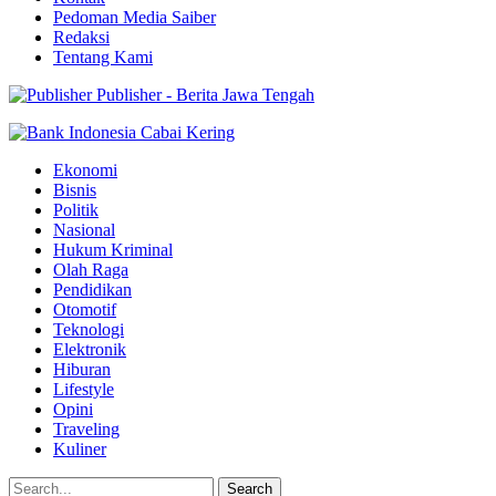
Pedoman Media Saiber
Redaksi
Tentang Kami
Publisher - Berita Jawa Tengah
Ekonomi
Bisnis
Politik
Nasional
Hukum Kriminal
Olah Raga
Pendidikan
Otomotif
Teknologi
Elektronik
Hiburan
Lifestyle
Opini
Traveling
Kuliner