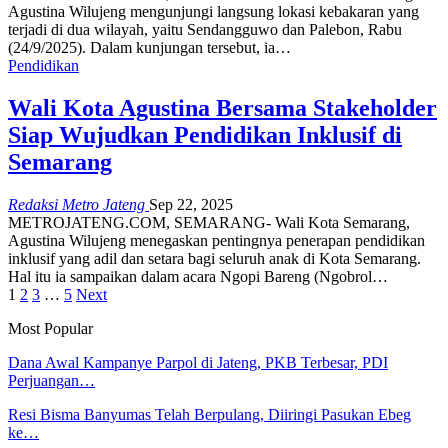
Agustina Wilujeng mengunjungi langsung lokasi kebakaran yang
terjadi di dua wilayah, yaitu Sendangguwo dan Palebon, Rabu
(24/9/2025). Dalam kunjungan tersebut, ia…
Pendidikan
Wali Kota Agustina Bersama Stakeholder
Siap Wujudkan Pendidikan Inklusif di
Semarang
Redaksi Metro Jateng
Sep 22, 2025
METROJATENG.COM, SEMARANG- Wali Kota Semarang,
Agustina Wilujeng menegaskan pentingnya penerapan pendidikan
inklusif yang adil dan setara bagi seluruh anak di Kota Semarang.
Hal itu ia sampaikan dalam acara Ngopi Bareng (Ngobrol…
1
2
3
…
5
Next
Most Popular
Dana Awal Kampanye Parpol di Jateng, PKB Terbesar, PDI
Perjuangan…
Resi Bisma Banyumas Telah Berpulang, Diiringi Pasukan Ebeg
ke…