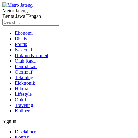
Metro Jateng
Berita Jawa Tengah
Ekonomi
Bisnis
Politik
Nasional
Hukum Kriminal
Olah Raga
Pendidikan
Otomotif
Teknologi
Elektronik
Hiburan
Lifestyle
Opini
Traveling
Kuliner
Sign in
Disclaimer
Kontak