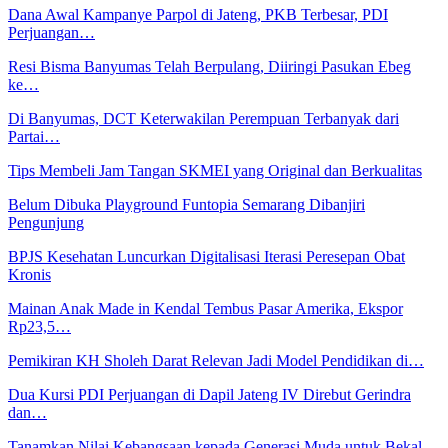
Dana Awal Kampanye Parpol di Jateng, PKB Terbesar, PDI
Perjuangan…
Resi Bisma Banyumas Telah Berpulang, Diiringi Pasukan Ebeg
ke…
Di Banyumas, DCT Keterwakilan Perempuan Terbanyak dari
Partai…
Tips Membeli Jam Tangan SKMEI yang Original dan Berkualitas
Belum Dibuka Playground Funtopia Semarang Dibanjiri
Pengunjung
BPJS Kesehatan Luncurkan Digitalisasi Iterasi Peresepan Obat
Kronis
Mainan Anak Made in Kendal Tembus Pasar Amerika, Ekspor
Rp23,5…
Pemikiran KH Sholeh Darat Relevan Jadi Model Pendidikan di…
Dua Kursi PDI Perjuangan di Dapil Jateng IV Direbut Gerindra
dan…
Tanamkan Nilai Kebangsaan kepada Generasi Muda untuk Bekal