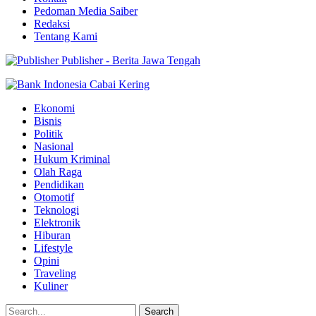
Pedoman Media Saiber
Redaksi
Tentang Kami
Publisher - Berita Jawa Tengah
Ekonomi
Bisnis
Politik
Nasional
Hukum Kriminal
Olah Raga
Pendidikan
Otomotif
Teknologi
Elektronik
Hiburan
Lifestyle
Opini
Traveling
Kuliner