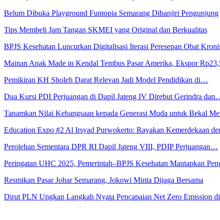
Belum Dibuka Playground Funtopia Semarang Dibanjiri Pengunjung
Tips Membeli Jam Tangan SKMEI yang Original dan Berkualitas
BPJS Kesehatan Luncurkan Digitalisasi Iterasi Peresepan Obat Kroni
Mainan Anak Made in Kendal Tembus Pasar Amerika, Ekspor Rp23
Pemikiran KH Sholeh Darat Relevan Jadi Model Pendidikan di…
Dua Kursi PDI Perjuangan di Dapil Jateng IV Direbut Gerindra dan
Tanamkan Nilai Kebangsaan kepada Generasi Muda untuk Bekal 
Education Expo #2 Al Irsyad Purwokerto: Rayakan Kemerdekaan 
Perolehan Sementara DPR RI Dapil Jateng VIII, PDIP Perjuangan…
Peringatan UHC 2025, Pemerintah–BPJS Kesehatan Mantapkan Pe
Resmikan Pasar Johar Semarang, Jokowi Minta Dijaga Bersama
Dirut PLN Ungkap Langkah Nyata Pencapaian Net Zero Emission 