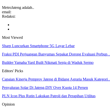
MetroJateng adalah..
email:
Redaksi:
Most Viewed
Sharp Luncurkan Smartphone 5G Layar Lebar
Fraksi PDI Perjuangan Banyumas Sepakat Dorong Evaluasi Perbup
Builder Yamaha Yard Built Nikmati Senja di Waduk Sermo
Editors' Picks
Capaian Kinerja Pemprov Jateng di Bidang Agraria Masuk Kategor
Penyaluran Solar Di Jateng-DIY Over Kuota 14 Persen
PLN Icon Plus Rutin Lakukan Patroli dan Perapihan Utilitas
Opinion