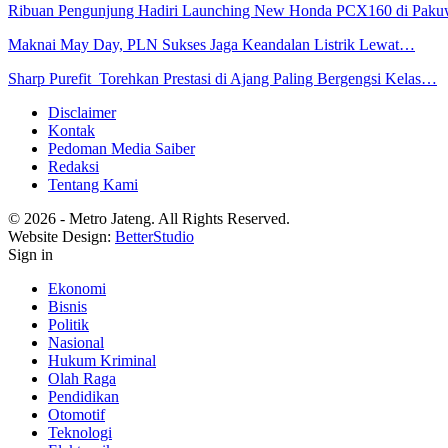
Ribuan Pengunjung Hadiri Launching New Honda PCX160 di Pak
Maknai May Day, PLN Sukses Jaga Keandalan Listrik Lewat…
Sharp Purefit Torehkan Prestasi di Ajang Paling Bergengsi Kelas…
Disclaimer
Kontak
Pedoman Media Saiber
Redaksi
Tentang Kami
© 2026 - Metro Jateng. All Rights Reserved.
Website Design:
BetterStudio
Sign in
Ekonomi
Bisnis
Politik
Nasional
Hukum Kriminal
Olah Raga
Pendidikan
Otomotif
Teknologi