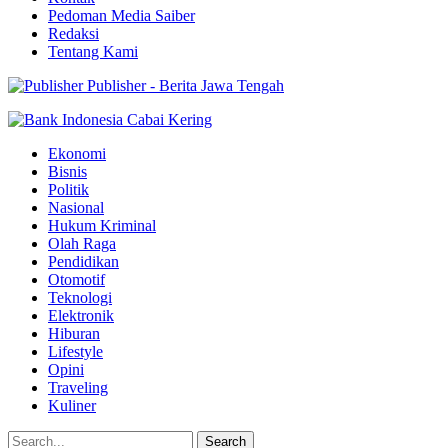
Pedoman Media Saiber
Redaksi
Tentang Kami
Publisher - Berita Jawa Tengah
Ekonomi
Bisnis
Politik
Nasional
Hukum Kriminal
Olah Raga
Pendidikan
Otomotif
Teknologi
Elektronik
Hiburan
Lifestyle
Opini
Traveling
Kuliner