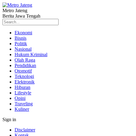
Metro Jateng
Berita Jawa Tengah
Ekonomi
Bisnis
Politik
Nasional
Hukum Kriminal
Olah Raga
Pendidikan
Otomotif
Teknologi
Elektronik
Hiburan
Lifestyle
Opini
Traveling
Kuliner
Sign in
Disclaimer
Kontak