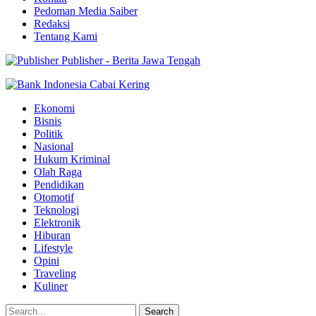
Pedoman Media Saiber
Redaksi
Tentang Kami
Publisher - Berita Jawa Tengah
Ekonomi
Bisnis
Politik
Nasional
Hukum Kriminal
Olah Raga
Pendidikan
Otomotif
Teknologi
Elektronik
Hiburan
Lifestyle
Opini
Traveling
Kuliner