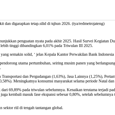
an digarapkan tetap.silid di tqhun 2026. (tya/redmetrojateng)
nunjukkan penguatan nyata pada akhir 2025. Hasil Survei Kegiatan D
ebih tinggi dibandingkan 6,01% pada Triwulan III 2025.
i yang semakin solid, ‘ jelas Kepala Kantor Perwakilan Bank Indonesi
endorong utama pertumbuhan, seiring musim panen yang berlangsung pad
.
lain Transportasi dan Pergudangan (1,63%), Jasa Lainnya (1,25%), Perta
,58%). Meningkatnya konsumsi masyarakat selama periode Natal dan T
aik dari 69,89% pada triwulan sebelumnya. Kenaikan terutama terjadi 
 juga kembali masuk fase ekspansi sebesar 0,80%, setelah sebelumnya t
ktor riil di tengah tantangan global.