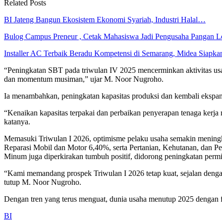
Related Posts
BI Jateng Bangun Ekosistem Ekonomi Syariah, Industri Halal…
Bulog Campus Preneur , Cetak Mahasiswa Jadi Pengusaha Pangan
Installer AC Terbaik Beradu Kompetensi di Semarang, Midea Siapk
“Peningkatan SBT pada triwulan IV 2025 mencerminkan aktivitas usa
dan momentum musiman,” ujar M. Noor Nugroho.
Ia menambahkan, peningkatan kapasitas produksi dan kembali ekspan
“Kenaikan kapasitas terpakai dan perbaikan penyerapan tenaga kerja
katanya.
Memasuki Triwulan I 2026, optimisme pelaku usaha semakin meningk
Reparasi Mobil dan Motor 6,40%, serta Pertanian, Kehutanan, dan P
Minum juga diperkirakan tumbuh positif, didorong peningkatan perm
“Kami memandang prospek Triwulan I 2026 tetap kuat, sejalan denga
tutup M. Noor Nugroho.
Dengan tren yang terus menguat, dunia usaha menutup 2025 dengan 
BI