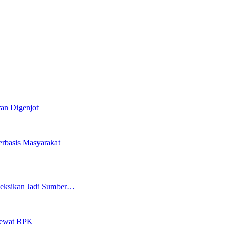
ran Digenjot
rbasis Masyarakat
oyeksikan Jadi Sumber…
Lewat RPK