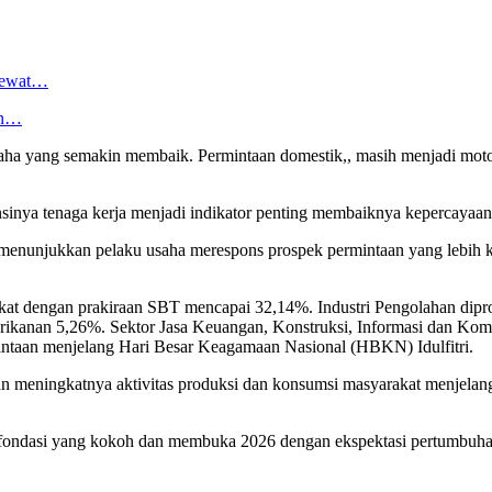
 Lewat…
an…
ha yang semakin membaik. Permintaan domestik,, masih menjadi motor
sinya tenaga kerja menjadi indikator penting membaiknya kepercayaan
 menunjukkan pelaku usaha merespons prospek permintaan yang lebih ku
at dengan prakiraan SBT mencapai 32,14%. Industri Pengolahan dipro
erikanan 5,26%. Sektor Jasa Keuangan, Konstruksi, Informasi dan Ko
intaan menjelang Hari Besar Keagamaan Nasional (HBKN) Idulfitri.
n meningkatnya aktivitas produksi dan konsumsi masyarakat menjelan
fondasi yang kokoh dan membuka 2026 dengan ekspektasi pertumbuhan 