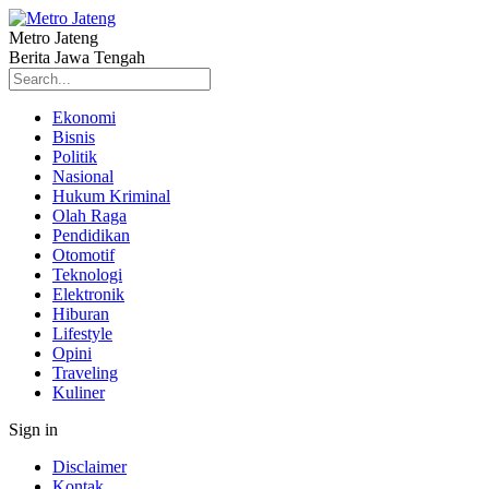
Metro Jateng
Berita Jawa Tengah
Ekonomi
Bisnis
Politik
Nasional
Hukum Kriminal
Olah Raga
Pendidikan
Otomotif
Teknologi
Elektronik
Hiburan
Lifestyle
Opini
Traveling
Kuliner
Sign in
Disclaimer
Kontak