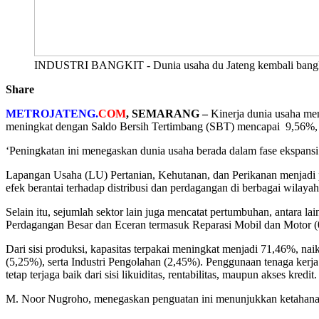
INDUSTRI BANGKIT - Dunia usaha du Jateng kembali bangkit d
Share
METROJATENG.
COM
, SEMARANG –
Kinerja dunia usaha me
meningkat dengan Saldo Bersih Tertimbang (SBT) mencapai 9,56%, l
‘Peningkatan ini menegaskan dunia usaha berada dalam fase ekspans
Lapangan Usaha (LU) Pertanian, Kehutanan, dan Perikanan menjadi p
efek berantai terhadap distribusi dan perdagangan di berbagai wilayah
Selain itu, sejumlah sektor lain juga mencatat pertumbuhan, antara 
Perdagangan Besar dan Eceran termasuk Reparasi Mobil dan Motor (0
Dari sisi produksi, kapasitas terpakai meningkat menjadi 71,46%, n
(5,25%), serta Industri Pengolahan (2,45%). Penggunaan tenaga kerja
tetap terjaga baik dari sisi likuiditas, rentabilitas, maupun akses kredit.
M. Noor Nugroho, menegaskan penguatan ini menunjukkan ketahanan se