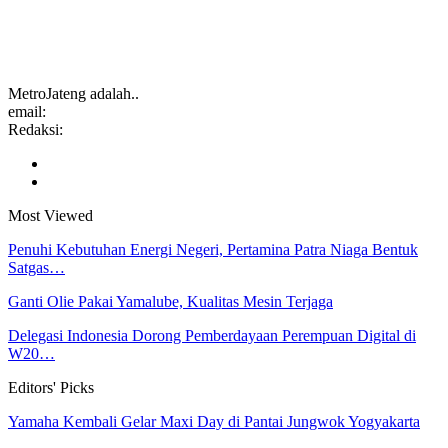
MetroJateng adalah..
email:
Redaksi:
Most Viewed
Penuhi Kebutuhan Energi Negeri, Pertamina Patra Niaga Bentuk
Satgas…
Ganti Olie Pakai Yamalube, Kualitas Mesin Terjaga
Delegasi Indonesia Dorong Pemberdayaan Perempuan Digital di
W20…
Editors' Picks
Yamaha Kembali Gelar Maxi Day di Pantai Jungwok Yogyakarta