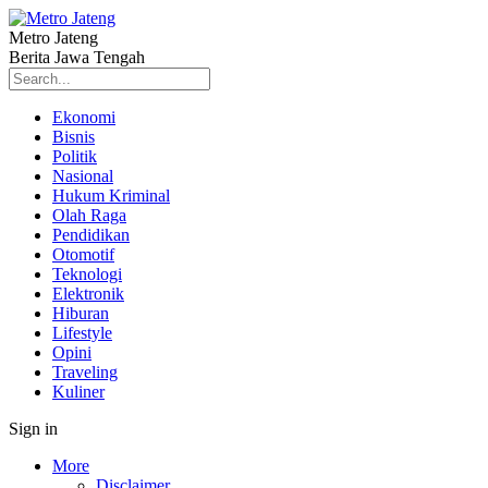
Metro Jateng
Berita Jawa Tengah
Ekonomi
Bisnis
Politik
Nasional
Hukum Kriminal
Olah Raga
Pendidikan
Otomotif
Teknologi
Elektronik
Hiburan
Lifestyle
Opini
Traveling
Kuliner
Sign in
More
Disclaimer