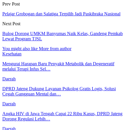
Prev Post
Pelajar Grobogan dan Salatiga Terpilih Jadi Paskibraka Nasional
Next Post
Bulog Dorong UMKM Banyumas Naik Kelas, Gandeng Pemkab
Lewat Program TJSL
You might also like
More from author
Kesehatan
Mengurai Harapan Baru Penyakit Metabolik dan Degeneratif
melalui Terapi Infus Sel…
Daerah
DPRD Jateng Dukung Layanan Psikolog Gratis Logis, Solusi
Cegah Gangguan Mental dan…
Daerah
Angka HIV di Jawa Tengah Capai 22 Ribu Kasus, DPRD Jateng
Dorong Regulasi Lebih…
Daerah