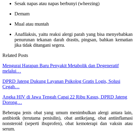
Sesak napas atau napas berbunyi (wheezing)
Demam
Mual atau muntah
Anafilaksis, yaitu reaksi alergi parah yang bisa menyebabkan
penurunan tekanan darah drastis, pingsan, bahkan kematian
jika tidak ditangani segera.
Related Posts
Mengurai Harapan Baru Penyakit Metabolik dan Degeneratif
melalui…
DPRD Jateng Dukung Layanan Psikolog Gratis Logis, Solusi
Cegah…
Angka HIV di Jawa Tengah Capai 22 Ribu Kasus, DPRD Jateng
Dorong…
Beberapa jenis obat yang umum menimbulkan alergi antara lain,
antibiotik (terutama penisilin), obat antikejang, obat antiinflamasi
nonsteroid (seperti ibuprofen), obat kemoterapi dan vaksin atau
serum.