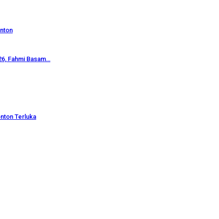
onton
26, Fahmi Basam…
nton Terluka