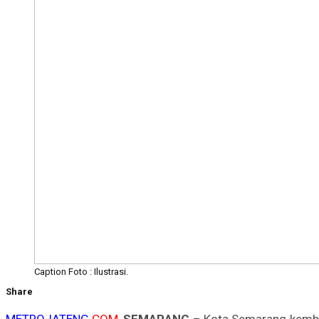
Caption Foto : Ilustrasi.
Share
METROJATENG
.
COM,
SEMARANG
– Kota Semarang kembal