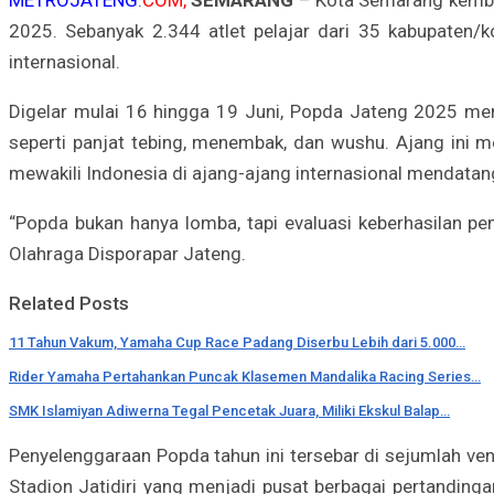
2025. Sebanyak 2.344 atlet pelajar dari 35 kabupaten/
internasional.
Digelar mulai 16 hingga 19 Juni, Popda Jateng 2025 mem
seperti panjat tebing, menembak, dan wushu. Ajang ini m
mewakili Indonesia di ajang-ajang internasional mendatan
“Popda bukan hanya lomba, tapi evaluasi keberhasilan pem
Olahraga Disporapar Jateng.
Related Posts
11 Tahun Vakum, Yamaha Cup Race Padang Diserbu Lebih dari 5.000…
Rider Yamaha Pertahankan Puncak Klasemen Mandalika Racing Series…
SMK Islamiyan Adiwerna Tegal Pencetak Juara, Miliki Ekskul Balap…
Penyelenggaraan Popda tahun ini tersebar di sejumlah ven
Stadion Jatidiri yang menjadi pusat berbagai pertandinga