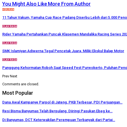
You Might Also Like
More From Author
HIBURAN
11 Tahun Vakum, Yamaha Cup Race Padang Diserbu Lebih dari 5.000 Pen
OLAH RAGA
Rider Yamaha Pertahankan Puncak Klasemen Mandalika Racing Series 20
OLAH RAGA
SMK Islamiyan Adiwerna Tegal Pencetak Juara, Miliki Ekskul Balap Motor
OLAH RAGA
Panggung Kehormatan Roboh Saat Speed Fest Purwokerto, Puluhan Peno
Prev
Next
Comments are closed.
Most Popular
Dana Awal Kampanye Parpol di Jateng, PKB Terbesar, PDI Perjuangan…
Resi Bisma Banyumas Telah Berpulang, Diiringi Pasukan Ebeg ke…
Di Banyumas, DCT Keterwakilan Perempuan Terbanyak dari Partai…