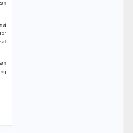
kan
nsi
tor
kat
han
ang