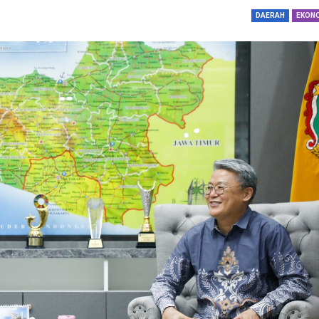
dengan…
DAERAH
EKON
Perolehan Seme
RI Dapil Jateng V
Perjuangan…
Peringatan UHC 
Pemerintah–BPJ
Kesehatan Mant
Penguatan…
Resmikan Pasar 
Semarang, Jokow
Dijaga Bersama
Dirut PLN Ungka
Nyata Pencapaia
Zero Emission d