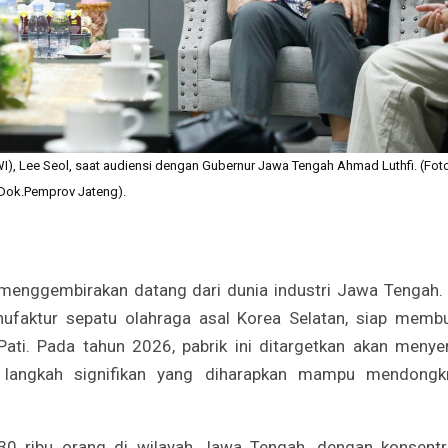
I), Lee Seol, saat audiensi dengan Gubernur Jawa Tengah Ahmad Luthfi. (Foto
Dok.Pemprov Jateng).
menggembirakan datang dari dunia industri Jawa Tengah.
ufaktur sepatu olahraga asal Korea Selatan, siap memb
Pati. Pada tahun 2026, pabrik ini ditargetkan akan menye
 langkah signifikan yang diharapkan mampu mendongk
 30 ribu orang di wilayah Jawa Tengah, dengan konsentr