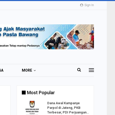
Sign In
GA
MORE
Most Popular
2 Al
Dana Awal Kampanye
o:
Parpol di Jateng, PKB
ekaan
Terbesar, PDI Perjuangan…