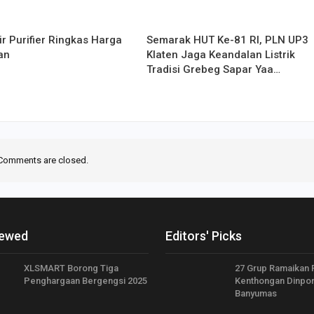
Air Purifier Ringkas Harga
Semarak HUT Ke-81 RI, PLN UP3
an
Klaten Jaga Keandalan Listrik
Tradisi Grebeg Sapar Yaa…
Comments are closed.
iewed
Editors' Picks
XLSMART Borong Tiga
27 Grup Ramaikan F
Penghargaan Bergengsi 2025
Kenthongan Dinpo
Banyumas