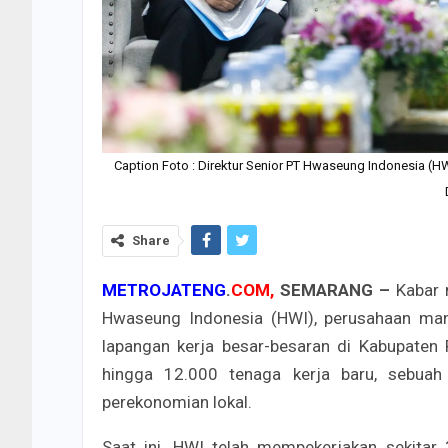
Caption Foto : Direktur Senior PT Hwaseung Indonesia (HW
Share
METROJATENG
.
COM,
SEMARANG –
Kabar 
Hwaseung Indonesia (HWI), perusahaan man
lapangan kerja besar-besaran di Kabupaten 
hingga 12.000 tenaga kerja baru, sebuah
perekonomian lokal.
Saat ini, HWI telah mempekerjakan sekitar