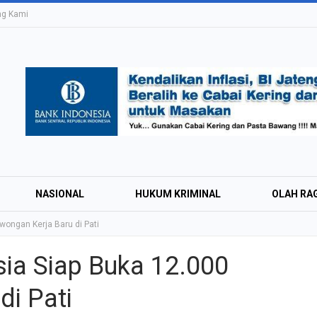
ng Kami
NASIONAL
HUKUM KRIMINAL
OLAH RA
ongan Kerja Baru di Pati
ia Siap Buka 12.000
Education Expo #
di Pati
Irsyad Purwokert
Rayakan Kemerd