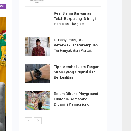
OMI
Resi Bisma Banyumas
ntara DPR
Telah Berpulang, Diiringi
III, PDIP
Pasukan Ebeg ke…
Di Banyumas, DCT
2025,
Keterwakilan Perempuan
S
Terbanyak dari Partai…
apkan
Tips Membeli Jam Tangan
Johar
SKMEI yang Original dan
i Minta
Berkualitas
Belum Dibuka Playground
p Langkah
Funtopia Semarang
n Net
Dibanjiri Pengunjung
i…