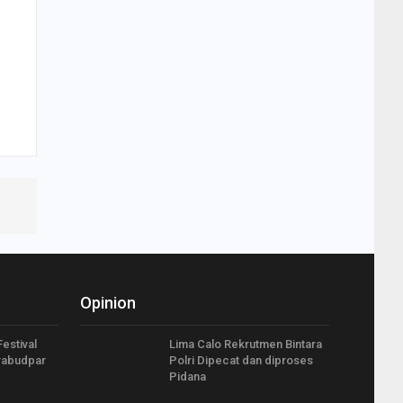
Opinion
estival
Lima Calo Rekrutmen Bintara
rabudpar
Polri Dipecat dan diproses
Pidana