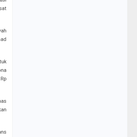
sat
yah
mad
tuk
ona
 Rp
has
kan
ans