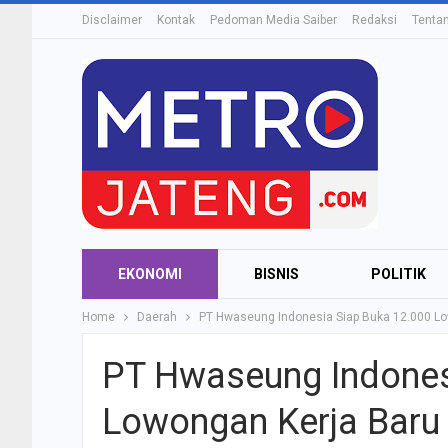
Disclaimer
Kontak
Pedoman Media Saiber
Redaksi
Tenta
EKONOMI
BISNIS
POLITIK
Home
Daerah
PT Hwaseung Indonesia Siap Buka 12.000 Low
PT Hwaseung Indones
Lowongan Kerja Baru 