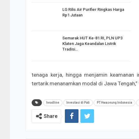
LG Rilis Air Purifier Ringkas Harga
Rp1 Jutaan
Semarak HUT Ke-81 RI, PLN UP3
Klaten Jaga Keandalan Listrik
Tradisi…
tenaga kerja, hingga menjamin keamanan inv
tertarik menanamkan modal di Jawa Tengah,” t
headline
Investasi di Pati
PT Hwaseung Indonesia
Share