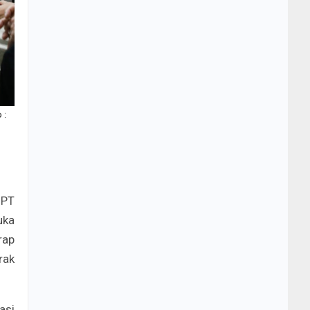
 :
 PT
uka
rap
rak
asi