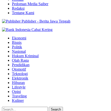
Pedoman Media Saiber
Redaksi
Tentang Kami
Publisher - Berita Jawa Tengah
Ekonomi
Bisnis
Politik
Nasional
Hukum Kriminal
Olah Raga
Pendidikan
Otomotif
Teknologi
Elektronik
Hiburan
Lifestyle
Opini
Traveling
Kuliner