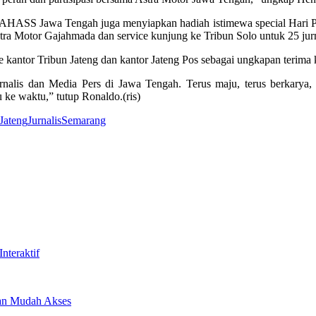
HASS Jawa Tengah juga menyiapkan hadiah istimewa special Hari Per
stra Motor Gajahmada dan service kunjung ke Tribun Solo untuk 25 ju
antor Tribun Jateng dan kantor Jateng Pos sebagai ungkapan terima ka
rnalis dan Media Pers di Jawa Tengah. Terus maju, terus berkarya, 
 ke waktu,” tutup Ronaldo.(ris)
Jateng
Jurnalis
Semarang
nteraktif
aan Mudah Akses