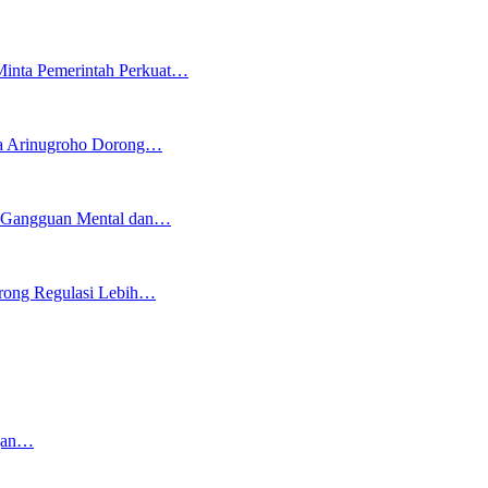
inta Pemerintah Perkuat…
ya Arinugroho Dorong…
h Gangguan Mental dan…
rong Regulasi Lebih…
ngan…