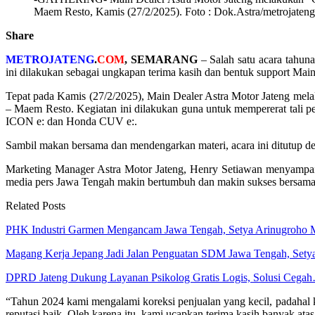
Maem Resto, Kamis (27/2/2025). Foto : Dok.Astra/metrojaten
Share
METROJATENG
.
COM
, SEMARANG
– Salah satu acara tahuna
ini dilakukan sebagai ungkapan terima kasih dan bentuk support Main
Tepat pada Kamis (27/2/2025), Main Dealer Astra Motor Jateng mel
– Maem Resto. Kegiatan ini dilakukan guna untuk mempererat tali 
ICON e: dan Honda CUV e:.
Sambil makan bersama dan mendengarkan materi, acara ini ditutup 
Marketing Manager Astra Motor Jateng, Henry Setiawan menyampaik
media pers Jawa Tengah makin bertumbuh dan makin sukses bersama
Related Posts
PHK Industri Garmen Mengancam Jawa Tengah, Setya Arinugroho
Magang Kerja Jepang Jadi Jalan Penguatan SDM Jawa Tengah, Set
DPRD Jateng Dukung Layanan Psikolog Gratis Logis, Solusi Cega
“Tahun 2024 kami mengalami koreksi penjualan yang kecil, padahal k
reputasi baik. Oleh karena itu, kami ucapkan terima kasih banyak at