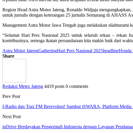
Region Head Astra Motor Jateng, Ronaldo Widjaja mengungkapkan, A
untuk jurnalis dengan keterangan 25 jurnalis Semarang di AHASS A
Management Astra Motor Jawa Tengah juga melakukan silahturami ke k
“Selamat Hari Pers Nasional 2025 untuk seluruh rekan – rekan Ju
kontribusinya, semoga ikatan persaudaraan kita makin baik dari waktu
Astra Motor Jateng
Gathering
Hari Pers Nasional 2025
headline
Honda 
Share
Redaksi Metro Jateng
4419 posts
0 comments
Prev Post
I-Radio dan Trax FM Berevolusi! Sambut iSWARA, Platform Media I
Next Post
inDrive Berdayakan Pengemudi Indonesia dengan Layanan Pendan