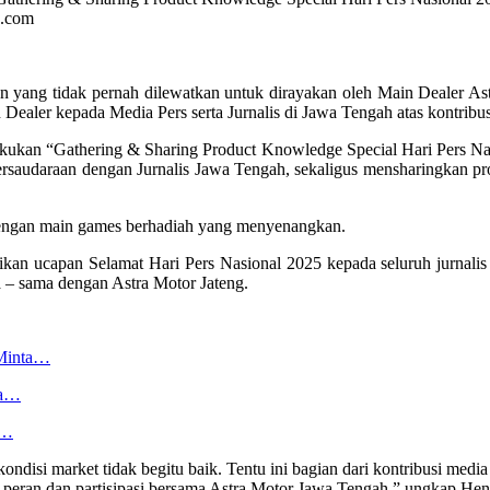
g.com
n yang tidak pernah dilewatkan untuk dirayakan oleh Main Dealer Ast
 Dealer kepada Media Pers serta Jurnalis di Jawa Tengah atas kontribu
akukan “Gathering & Sharing Product Knowledge Special Hari Pers N
persaudaraan dengan Jurnalis Jawa Tengah, sekaligus mensharingkan p
dengan main games berhadiah yang menyenangkan.
an ucapan Selamat Hari Pers Nasional 2025 kepada seluruh jurnalis 
 – sama dengan Astra Motor Jateng.
 Minta…
ya…
h…
ondisi market tidak begitu baik. Tentu ini bagian dari kontribusi m
as peran dan partisipasi bersama Astra Motor Jawa Tengah,” ungkap Hen