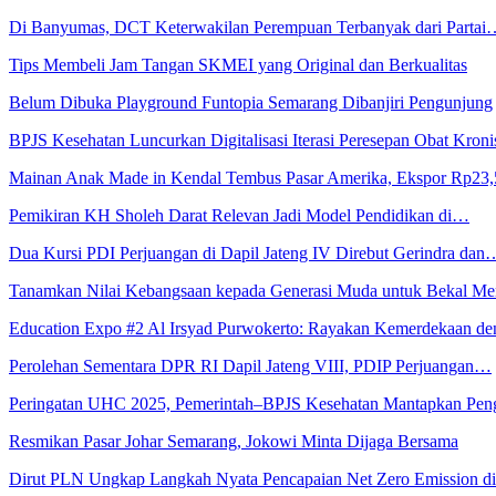
Di Banyumas, DCT Keterwakilan Perempuan Terbanyak dari Partai
Tips Membeli Jam Tangan SKMEI yang Original dan Berkualitas
Belum Dibuka Playground Funtopia Semarang Dibanjiri Pengunjung
BPJS Kesehatan Luncurkan Digitalisasi Iterasi Peresepan Obat Kroni
Mainan Anak Made in Kendal Tembus Pasar Amerika, Ekspor Rp23
Pemikiran KH Sholeh Darat Relevan Jadi Model Pendidikan di…
Dua Kursi PDI Perjuangan di Dapil Jateng IV Direbut Gerindra dan
Tanamkan Nilai Kebangsaan kepada Generasi Muda untuk Bekal 
Education Expo #2 Al Irsyad Purwokerto: Rayakan Kemerdekaan 
Perolehan Sementara DPR RI Dapil Jateng VIII, PDIP Perjuangan…
Peringatan UHC 2025, Pemerintah–BPJS Kesehatan Mantapkan Pe
Resmikan Pasar Johar Semarang, Jokowi Minta Dijaga Bersama
Dirut PLN Ungkap Langkah Nyata Pencapaian Net Zero Emission 