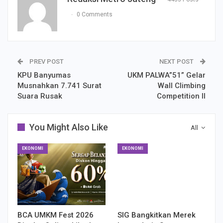
0 Comments
PREV POST
NEXT POST
KPU Banyumas
UKM PALWA”51” Gelar
Musnahkan 7.741 Surat
Wall Climbing
Suara Rusak
Competition II
You Might Also Like
All
EKONOMI
EKONOMI
BCA UMKM Fest 2026
SIG Bangkitkan Merek