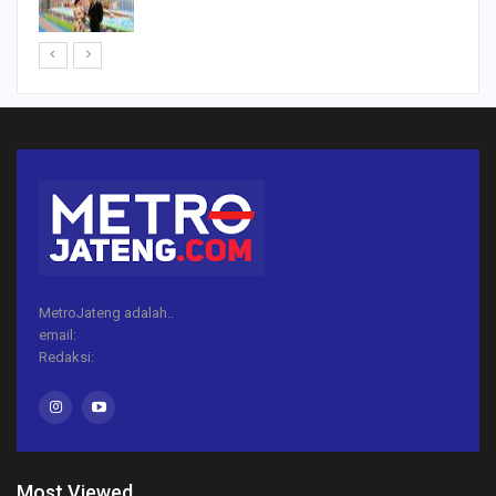
MetroJateng adalah..
email:
Redaksi:
Most Viewed