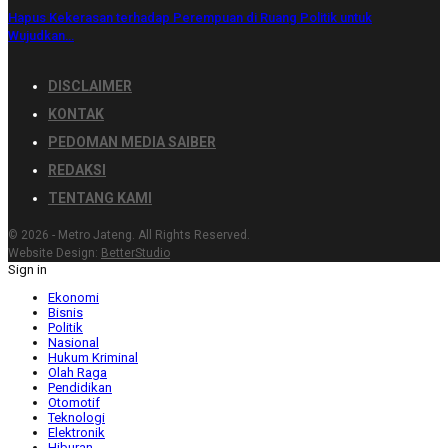
Hapus Kekerasan terhadap Perempuan di Ruang Politik untuk
Wujudkan…
DISCLAIMER
KONTAK
PEDOMAN MEDIA SAIBER
REDAKSI
TENTANG KAMI
© 2026 - Metro Jateng. All Rights Reserved.
Website Design:
BetterStudio
Sign in
Ekonomi
Bisnis
Politik
Nasional
Hukum Kriminal
Olah Raga
Pendidikan
Otomotif
Teknologi
Elektronik
Hiburan