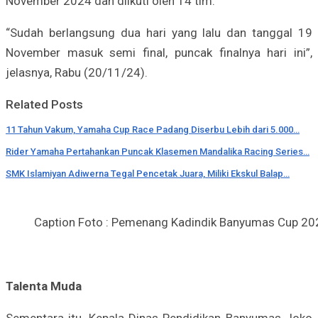
November 2024 dan diikuti oleh 14 tim.
“Sudah berlangsung dua hari yang lalu dan tanggal 19
November masuk semi final, puncak finalnya hari ini”,
jelasnya, Rabu (20/11/24).
Related Posts
11 Tahun Vakum, Yamaha Cup Race Padang Diserbu Lebih dari 5.000…
Rider Yamaha Pertahankan Puncak Klasemen Mandalika Racing Series…
SMK Islamiyan Adiwerna Tegal Pencetak Juara, Miliki Ekskul Balap…
Caption Foto : Pemenang Kadindik Banyumas Cup 202
Talenta Muda
Sementara itu, Kepala Dinas Pendidikan Banyumas Joko