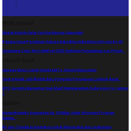
Most Viewed
Biskuit Kokola Gelar Fun Run Bareng Superskin
Pasang Surut Perjalanan Sukses Kuku Bima Sido Muncul Di usia ke-20
Semarang Color Run LightFest 2025 Hadirkan Pengalaman Lari Penuh…
Editors' Picks
Sepeda Motor Listrik Honda EM1 e: Resmi Diluncurkan
Sentra Ketak Jadi Wadah Baru Pengrajin Perempuan Lombok Barat…
DPC Gerindra Banyumas Kian Masif Kampanyekan Sudaryono For Jateng
1
Opinion
Kemenkominfo Anggarkan Rp 10 Miliar Untuk Informasi Program
Makan…
Re.juve Tunjukkan Kontribusi Untuk Masyarakat dan Lingkungan