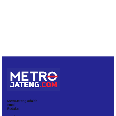
MetroJateng adalah..
email:
Redaksi: