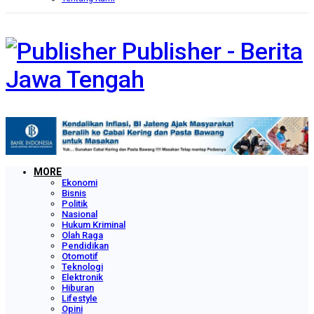
Publisher - Berita
Jawa Tengah
MORE
Ekonomi
Bisnis
Politik
Nasional
Hukum Kriminal
Olah Raga
Pendidikan
Otomotif
Teknologi
Elektronik
Hiburan
Lifestyle
Opini