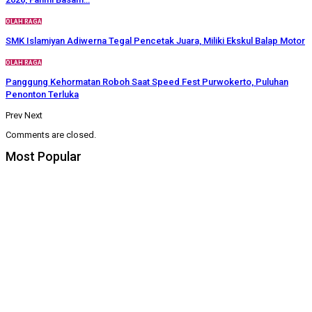
OLAH RAGA
SMK Islamiyan Adiwerna Tegal Pencetak Juara, Miliki Ekskul Balap Motor
OLAH RAGA
Panggung Kehormatan Roboh Saat Speed Fest Purwokerto, Puluhan
Penonton Terluka
Prev
Next
Comments are closed.
Most Popular