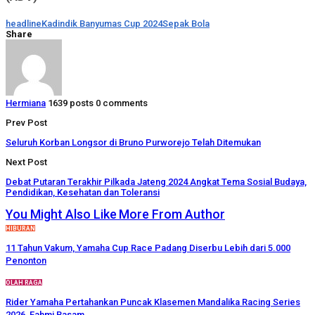
headline
Kadindik Banyumas Cup 2024
Sepak Bola
Share
Hermiana
1639 posts
0 comments
Prev Post
Seluruh Korban Longsor di Bruno Purworejo Telah Ditemukan
Next Post
Debat Putaran Terakhir Pilkada Jateng 2024 Angkat Tema Sosial Budaya,
Pendidikan, Kesehatan dan Toleransi
You Might Also Like
More From Author
HIBURAN
11 Tahun Vakum, Yamaha Cup Race Padang Diserbu Lebih dari 5.000
Penonton
OLAH RAGA
Rider Yamaha Pertahankan Puncak Klasemen Mandalika Racing Series
2026, Fahmi Basam…