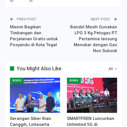
PREV POST
NEXT POST
Maxim Bagikan
Bandel Masih Gunakan
Timbangan dan
LPG 3 Kg Petugas PT
Perjalanan Gratis untuk
Pertamina lansung
Posyandu di Kota Tegal
Menukar dengan Gas
Non Subsidi
You Might Also Like
All
BISNIS
BISNIS
Serangan Siber Kian
SMARTFREN Luncurkan
Canggih, Lintasarta
Unlimited 5G di