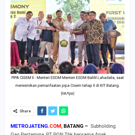
PIPA CISEM II - Menteri ESDM Menteri ESDM Bahlil Lahadalia, saat
meresmikan pemanfaatan pipa Cisem tahap II di KIT Batang.
(Ist/tya)
Share
METROJATENG.
COM
,
BATANG –
Subholding
Gas Pertamina, PT PGN Tbk bersama Anak