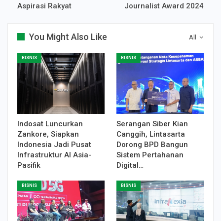
Aspirasi Rakyat
Journalist Award 2024
You Might Also Like
All
BISNIS
BISNIS
Indosat Luncurkan
Serangan Siber Kian
Zankore, Siapkan
Canggih, Lintasarta
Indonesia Jadi Pusat
Dorong BPD Bangun
Infrastruktur AI Asia-
Sistem Pertahanan
Pasifik
Digital…
BISNIS
BISNIS