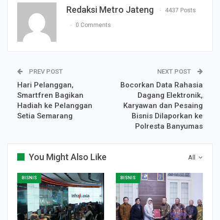
Redaksi Metro Jateng
4437 Posts
0 Comments
PREV POST
NEXT POST
Hari Pelanggan,
Bocorkan Data Rahasia
Smartfren Bagikan
Dagang Elektronik,
Hadiah ke Pelanggan
Karyawan dan Pesaing
Setia Semarang
Bisnis Dilaporkan ke
Polresta Banyumas
You Might Also Like
All
BISNIS
BISNIS