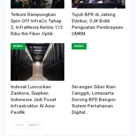
Telkom Rampungkan
Tujuh BPR di Jateng
Spin-Off InfraCo Tahap
Dilebur, OJK Bidik
2, InfraNexia Kelola 112
Penguatan Pembiayaan
Ribu Km Fiber Optik
UMKM
BISNIS
BISNIS
Indosat Luncurkan
Serangan Siber Kian
Zankore, Siapkan
Canggih, Lintasarta
Indonesia Jadi Pusat
Dorong BPD Bangun
Infrastruktur AI Asia-
Sistem Pertahanan
Pasifik
Digital…
PREV
NEXT