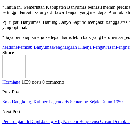
“Tahun ini Pemerintah Kabupaten Banyumas berhasil meraih predikat
tertinggi dan satu satunya di Jawa Tengah yang mendapat A untuk tahu
Pj Bupati Banyumas, Hanung Cahyo Saputro mengaku bangga atas rai
yang optimal.
“Saya berharap kinerja kedepan harus lebih baik yang berorientasi pa
headline
Pemkab Banyumas
Penghargaan Kinerja Pengawasan
Pengha
Share
Hermiana
1639 posts
0 comments
Prev Post
Soto Bangkong, Kuliner Legendaris Semarang Sejak Tahun 1950
Next Post
Pertarungan di Dapil Jateng VII, Nasdem Berpotensi Gusur Demokra