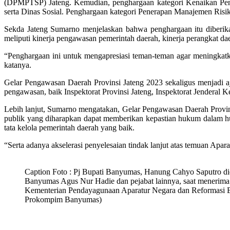
(DPMPTSP) Jateng. Kemudian, penghargaan kategori Kenaikan Penera
serta Dinas Sosial. Penghargaan kategori Penerapan Manajemen Risi
Sekda Jateng Sumarno menjelaskan bahwa penghargaan itu diberikan
meliputi kinerja pengawasan pemerintah daerah, kinerja perangkat d
“Penghargaan ini untuk mengapresiasi teman-teman agar meningkatk
katanya.
Gelar Pengawasan Daerah Provinsi Jateng 2023 sekaligus menjadi aja
pengawasan, baik Inspektorat Provinsi Jateng, Inspektorat Jendera
Lebih lanjut, Sumarno mengatakan, Gelar Pengawasan Daerah Provins
publik yang diharapkan dapat memberikan kepastian hukum dalam hub
tata kelola pemerintah daerah yang baik.
“Serta adanya akselerasi penyelesaian tindak lanjut atas temuan Apa
Caption Foto : Pj Bupati Banyumas, Hanung Cahyo Saputro d
Banyumas Agus Nur Hadie dan pejabat lainnya, saat menerima
Kementerian Pendayagunaan Aparatur Negara dan Reformasi 
Prokompim Banyumas)