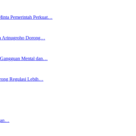
inta Pemerintah Perkuat…
ya Arinugroho Dorong…
h Gangguan Mental dan…
rong Regulasi Lebih…
ngan…