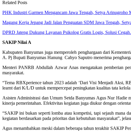
Related Posts
PHK Industri Garmen Mengancam Jawa Tengah, Setya Arinugroho
Magang Kerja Jepang Jadi Jalan Penguatan SDM Jawa Tengah, Set
DPRD Jateng Dukung Layanan Psikolog Gratis Logis, Solusi Cega
SAKIP Nilai A
Kabupaten Banyumas juga memperoleh penghargaan dari Kementeri
A. Pj Bupati Banyumas Hanung Cahyo Saputro menerima penghargaan
Menteri PANRB Abdullah Azwar Anas mengatakan pemberian pengha
masyarakat.
“Tema RBXperience tahun 2023 adalah ‘Dari Visi Menjadi Aksi, R
learnt dari K/L/D untuk mempercepat peningkatan kualitas tata kelol
Asisten Administrasi dan Umum Setda Banyumas Agus Nur Hadie men
kinerja pemerintahan. Efektivitas kegiatan juga diukur dengan orienta
“SAKIP ini bukan seperti lomba atau kompetisi, tapi sejauh mana da
kegiatan berdasarkan pada prioritas dan kebutuhan masyarakat”, jelas
Agus menambahkan meski dalam beberapa tahun terakhir SAKIP Pemk