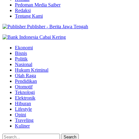
Pedoman Media Saiber
Redaksi
Tentang Kami
Publisher - Berita Jawa Tengah
Ekonomi
Bisnis
Politik
Nasional
Hukum Kriminal
Olah Raga
Pendidikan
Otomotif
Teknologi
Elektronik
Hiburan
Lifestyle
Opini
Traveling
Kuliner