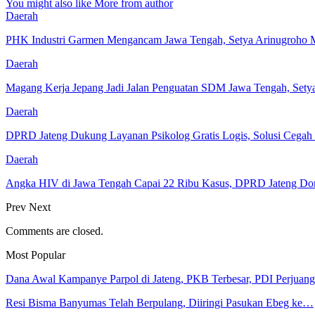
You might also like
More from author
Daerah
PHK Industri Garmen Mengancam Jawa Tengah, Setya Arinugroho M
Daerah
Magang Kerja Jepang Jadi Jalan Penguatan SDM Jawa Tengah, Set
Daerah
DPRD Jateng Dukung Layanan Psikolog Gratis Logis, Solusi Cega
Daerah
Angka HIV di Jawa Tengah Capai 22 Ribu Kasus, DPRD Jateng Do
Prev
Next
Comments are closed.
Most Popular
Dana Awal Kampanye Parpol di Jateng, PKB Terbesar, PDI Perjua
Resi Bisma Banyumas Telah Berpulang, Diiringi Pasukan Ebeg ke…