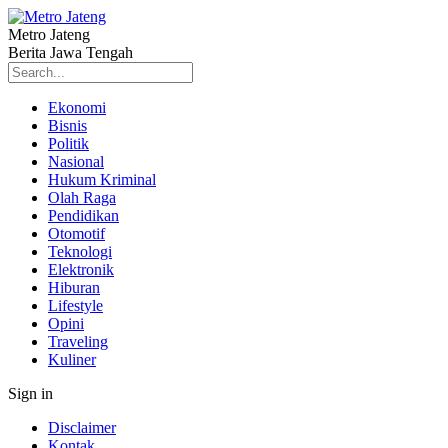
Metro Jateng
Berita Jawa Tengah
Ekonomi
Bisnis
Politik
Nasional
Hukum Kriminal
Olah Raga
Pendidikan
Otomotif
Teknologi
Elektronik
Hiburan
Lifestyle
Opini
Traveling
Kuliner
Sign in
Disclaimer
Kontak