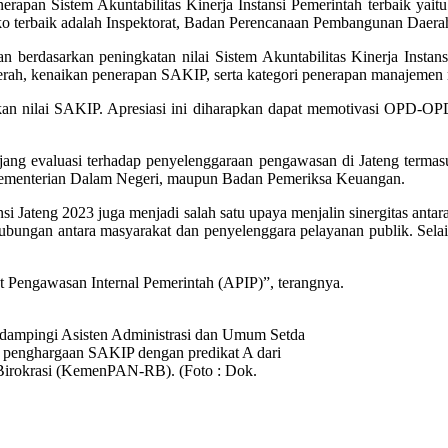
pan Sistem Akuntabilitas Kinerja Instansi Pemerintah terbaik yait
ko terbaik adalah Inspektorat, Badan Perencanaan Pembangunan Daera
 berdasarkan peningkatan nilai Sistem Akuntabilitas Kinerja Instan
aerah, kenaikan penerapan SAKIP, serta kategori penerapan manajemen r
an nilai SAKIP. Apresiasi ini diharapkan dapat memotivasi OPD-OPD 
ng evaluasi terhadap penyelenggaraan pengawasan di Jateng termasuk 
l Kementerian Dalam Negeri, maupun Badan Pemeriksa Keuangan.
i Jateng 2023 juga menjadi salah satu upaya menjalin sinergitas anta
ungan antara masyarakat dan penyelenggara pelayanan publik. Selain 
rat Pengawasan Internal Pemerintah (APIP)”, terangnya.
idampingi Asisten Administrasi dan Umum Setda
 penghargaan SAKIP dengan predikat A dari
Birokrasi (KemenPAN-RB). (Foto : Dok.