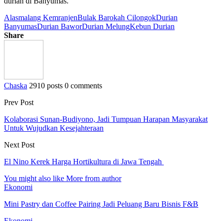
durian di Banyumas.
Alasmalang Kemranjen
Bulak Barokah Cilongok
Durian
Banyumas
Durian Bawor
Durian Melung
Kebun Durian
Share
Chaska
2910 posts
0 comments
Prev Post
Kolaborasi Sunan-Budiyono, Jadi Tumpuan Harapan Masyarakat
Untuk Wujudkan Kesejahteraan
Next Post
El Nino Kerek Harga Hortikultura di Jawa Tengah
You might also like
More from author
Ekonomi
Mini Pastry dan Coffee Pairing Jadi Peluang Baru Bisnis F&B
Ekonomi