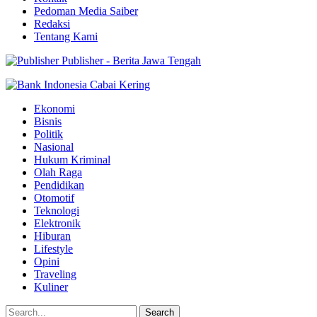
Pedoman Media Saiber
Redaksi
Tentang Kami
Publisher - Berita Jawa Tengah
Ekonomi
Bisnis
Politik
Nasional
Hukum Kriminal
Olah Raga
Pendidikan
Otomotif
Teknologi
Elektronik
Hiburan
Lifestyle
Opini
Traveling
Kuliner