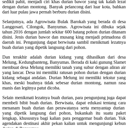
sedikit pahit, menjadi ciri khas durian bawor yang tak kalah lezat
dengan durian montong. Banyak pelancong dari luar kota, bahkan
dari luar pulau jawa pernah berburu durian disini.
Selanjutnya, ada Agrowisata Bulak Barokah yang berada di desa
Langgosari, Cilongok, Banyumas. Agrowisata ini dibuka sejak
tahun 2016 dengan jumlah sekitar 600 batang pohon durian ditanam
disini. Jenis durian bawor dan musang king menjadi primadona di
daerah ini. Pengunjung dapat berwisata sambil menikmati lezatnya
buah durian yang dipetik langsung dari pohon.
Dan terakhir adalah durian kidang yang dihasilkan dari desa
Melung, Kedungbanteng, Banyumas. Berada di kaki gunung Slamet
membuat desa Melung memiliki tanah yang subur dengan aliran air
yang lancar. Desa ini memiliki ratusan pohon durian dengan durian
kidang sebagai andalan. Durian Melung ini memiliki tekstur yang
khas, meski buahnya tidak sebesar durian montong, namun rasa
manis dan legitnya patut dicoba.
Selain menikmati lezatnya buah durian, para pengunjung juga dapat
membeli bibit buah durian. Berwisata, dapat edukasi tentang cara
menanam buah durian dan perawatanya serta menyantap durian
yang dipetik langsung dari pohon, bukankah itu suatu paket
lengkap, khususnya bagi kalian para penggemar buah durian. Yuk
agendakan destinasi akhir pekan kalian untuk mengunjungi kebun