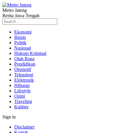
Metro Jateng
Berita Jawa Tengah
Ekonomi
Bisnis
Politik
Nasional
Hukum Kriminal
Olah Raga
Pendidikan
Otomotif
Teknologi
Elektronik
Hiburan
Lifestyle
Opini
Traveling
Kuliner
Sign in
Disclaimer
Kontak