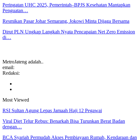
Peringatan UHC 2025, Pemerintah–BPJS Kesehatan Mantapkan
Penguatan…
Resmikan Pasar Johar Semarang, Jokowi Minta Dijaga Bersama
Dirut PLN Ungkap Langkah Nyata Pencapaian Net Zero Emission
di…
MetroJateng adalah..
email:
Redaksi:
Most Viewed
RSI Sultan Agung Lepas Jamaah Haji 12 Pegawai
Viral Diet Telur Rebus: Benarkah Bisa Turunkan Berat Badan
dengan…
BCA Syariah Permudah Akses Pembiayaan Rumah, Kendaraan dan