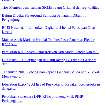
Tips Membeli Jam Tangan SKMEI yang Original dan Berkualitas
Belum Dibuka Playground Funtopia Semarang Dibanjiri
Pengunjung
BPJS Kesehatan Luncurkan Digitalisasi Iterasi Peresepan Obat
Kronis
Mainan Anak Made in Kendal Tembus Pasar Amerika, Ekspor
Rp23,5…
Pemikiran KH Sholeh Darat Relevan Jadi Model Pendidikan di…
Dua Kursi PDI Perjuangan di Dapil Jateng IV Direbut Gerindra
dan…
Tanamkan Nilai Kebangsaan kepada Generasi Muda untuk Bekal
Menjawab…
Education Expo #2 Al Irsyad Purwokerto: Rayakan Kemerdekaan
dengan…
Perolehan Sementara DPR RI Dapil Jateng VIII, PDIP
Perjuangan…