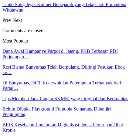
Timlo Solo, Jejak Kuliner Bersejarah yang Tetap Jadi Primadona
Wisatawan
Prev
Next
Comments are closed.
Most Popular
Dana Awal Kampanye Parpol di Jateng, PKB Terbesar, PDI
Perjuangan…
Resi Bisma Banyumas Telah Berpulang, Diiringi Pasukan Ebeg
ke…
Di Banyumas, DCT Keterwakilan Perempuan Terbanyak dari
Partai…
Tips Membeli Jam Tangan SKMEI yang Original dan Berkualitas
Belum Dibuka Playground Funtopia Semarang Dibanjiri
Pengunjung
BPJS Kesehatan Luncurkan Digitalisasi Iterasi Peresepan Obat
Kronis