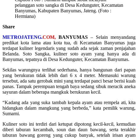
pelanggan soto sangka di Desa Kedunguter, Kecamatan
Banyumas, Kabupaten Banyumas, Jateng. (Foto :
Hermiana)
Share
METROJATENG.
COM,
BANYUMAS
– Selain menyandang
predikat kota lama atau kota tua, di Kecamatan Banyumas juga
terdapat kuliner legendaris yang sudah ada sejak zaman penjajahan
Belanda. Soto Sangka, kuliner soto ayam yang hanya ada di
Banyumas, tepatnya di Desa Kedunguter, Kecamatan Banyumas.
Sekilas warungnya terlihat sederhana, hanya bangunan dari papan
yang berukuran tidak lebih dari 6 x 4 meter. Memasuki warung
tersebut, ada satu gerobak mini yang terdapat panci besar berisi kuah
panas. Tampak perempuan tengah baya sedang sibuk meracik aneka
sayuran dalam beberapa mangkuk berukuran kecil.
“Kadang ada yang suka tambah kepala ayam atau rempela ati, kita
hidangkan dalam mangkung yang berbeda,” kata pemilik warung,
Sumarni.
Kuliner soto ini terdiri dari ketupat dipotong kecil-kecil, kemudian
diberi taburan kecambah, soun dan daun bawang, serta terakhir
taburan bawang goreng yang cukup banyak, setelah irisan ayam