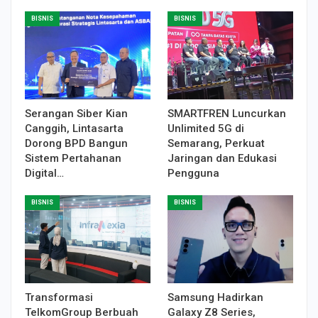
BISNIS
BISNIS
Serangan Siber Kian
SMARTFREN Luncurkan
Canggih, Lintasarta
Unlimited 5G di
Dorong BPD Bangun
Semarang, Perkuat
Sistem Pertahanan
Jaringan dan Edukasi
Digital…
Pengguna
BISNIS
BISNIS
Transformasi
Samsung Hadirkan
TelkomGroup Berbuah
Galaxy Z8 Series,