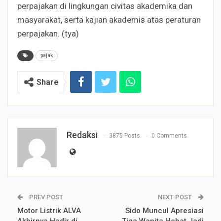
perpajakan di lingkungan civitas akademika dan
masyarakat, serta kajian akademis atas peraturan
perpajakan. (tya)
pajak
Share
Redaksi
3875 Posts
0 Comments
PREV POST
NEXT POST
Motor Listrik ALVA
Sido Muncul Apresiasi
Akhirnya Hadir di
Tiga Wanita Hebat Jadi