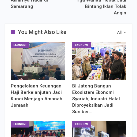
Semarang
Bintang Iklan Tolak
Angin
You Might Also Like
All
EKONOMI
EKONOMI
Pengelolaan Keuangan
BI Jateng Bangun
Haji Berkelanjutan Jadi
Ekosistem Ekonomi
Kunci Menjaga Amanah
Syariah, Industri Halal
Jemaah
Diproyeksikan Jadi
Sumber…
EKONOMI
EKONOMI