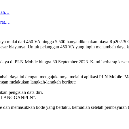
anah…
arat,…
 mulai dari 450 VA hingga 5.500 hanya dikenakan biaya Rp202.300. 
h besar biayanya. Untuk pelanggan 450 VA yang ingin menambah daya ke
 daya di PLN Mobile hingga 30 September 2023. Kami berharap kesemp
bah daya ini dengan mengajukannya melalui aplikasi PLN Mobile. M
ngan melakukan langkah-langkah berikut:
an pengisian data diri.
UMPELANGGANPLN”.
e dan memasukkan kode yang berlaku, kemudian setelah pembayaran te