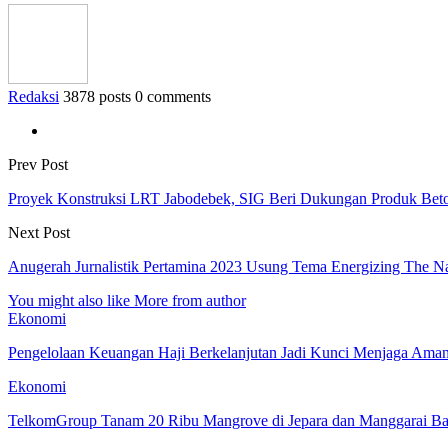
Redaksi
3878 posts
0 comments
Prev Post
Proyek Konstruksi LRT Jabodebek, SIG Beri Dukungan Produk Bet
Next Post
Anugerah Jurnalistik Pertamina 2023 Usung Tema Energizing The N
You might also like
More from author
Ekonomi
Pengelolaan Keuangan Haji Berkelanjutan Jadi Kunci Menjaga Ama
Ekonomi
TelkomGroup Tanam 20 Ribu Mangrove di Jepara dan Manggarai Ba