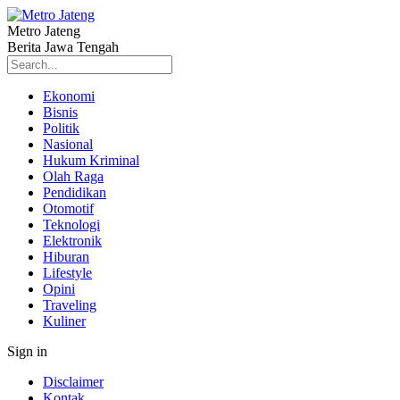
Metro Jateng
Berita Jawa Tengah
Ekonomi
Bisnis
Politik
Nasional
Hukum Kriminal
Olah Raga
Pendidikan
Otomotif
Teknologi
Elektronik
Hiburan
Lifestyle
Opini
Traveling
Kuliner
Sign in
Disclaimer
Kontak