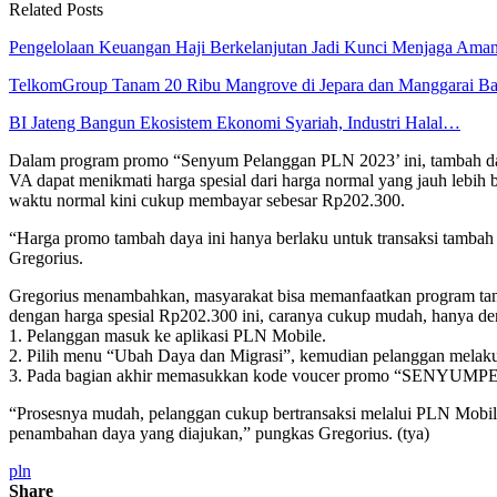
Related Posts
Pengelolaan Keuangan Haji Berkelanjutan Jadi Kunci Menjaga Am
TelkomGroup Tanam 20 Ribu Mangrove di Jepara dan Manggarai B
BI Jateng Bangun Ekosistem Ekonomi Syariah, Industri Halal…
Dalam program promo “Senyum Pelanggan PLN 2023’ ini, tambah daya
VA dapat menikmati harga spesial dari harga normal yang jauh lebi
waktu normal kini cukup membayar sebesar Rp202.300.
“Harga promo tambah daya ini hanya berlaku untuk transaksi tambah
Gregorius.
Gregorius menambahkan, masyarakat bisa memanfaatkan program tam
dengan harga spesial Rp202.300 ini, caranya cukup mudah, hanya de
1. Pelanggan masuk ke aplikasi PLN Mobile.
2. Pilih menu “Ubah Daya dan Migrasi”, kemudian pelanggan melakuk
3. Pada bagian akhir memasukkan kode voucer promo “SENY
“Prosesnya mudah, pelanggan cukup bertransaksi melalui PLN Mobil
penambahan daya yang diajukan,” pungkas Gregorius. (tya)
pln
Share