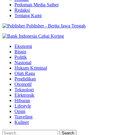
Pedoman Media Saiber
Redaksi
Tentang Kami
Publisher - Berita Jawa Tengah
Ekonomi
Bisnis
Politik
Nasional
Hukum Kriminal
Olah Raga
Pendidikan
Otomotif
Teknologi
Elektronik
Hiburan
Lifestyle
Opini
Traveling
Kuliner