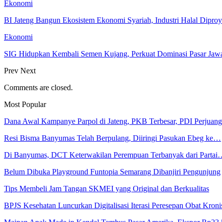
Ekonomi
BI Jateng Bangun Ekosistem Ekonomi Syariah, Industri Halal Dipr
Ekonomi
SIG Hidupkan Kembali Semen Kujang, Perkuat Dominasi Pasar Jawa
Prev
Next
Comments are closed.
Most Popular
Dana Awal Kampanye Parpol di Jateng, PKB Terbesar, PDI Perjua
Resi Bisma Banyumas Telah Berpulang, Diiringi Pasukan Ebeg ke…
Di Banyumas, DCT Keterwakilan Perempuan Terbanyak dari Partai
Belum Dibuka Playground Funtopia Semarang Dibanjiri Pengunjung
Tips Membeli Jam Tangan SKMEI yang Original dan Berkualitas
BPJS Kesehatan Luncurkan Digitalisasi Iterasi Peresepan Obat Kroni