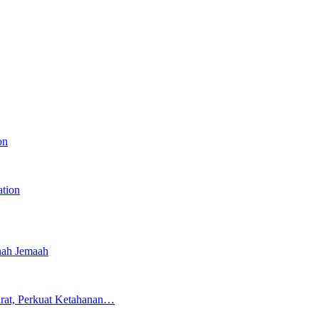
on
ation
nah Jemaah
rat, Perkuat Ketahanan…