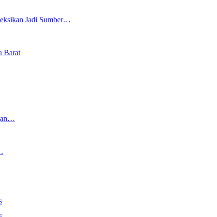
oyeksikan Jadi Sumber…
 Barat
ngan…
…
s