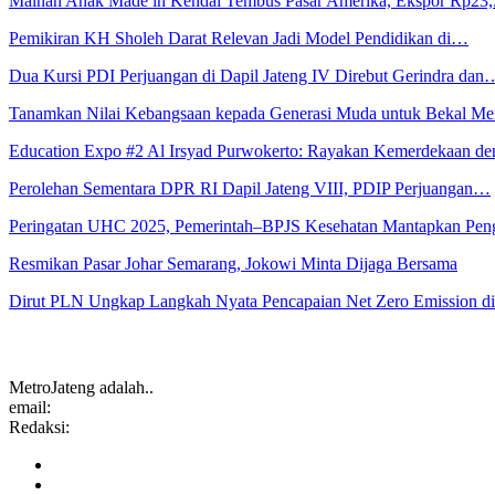
Mainan Anak Made in Kendal Tembus Pasar Amerika, Ekspor Rp23
Pemikiran KH Sholeh Darat Relevan Jadi Model Pendidikan di…
Dua Kursi PDI Perjuangan di Dapil Jateng IV Direbut Gerindra dan
Tanamkan Nilai Kebangsaan kepada Generasi Muda untuk Bekal 
Education Expo #2 Al Irsyad Purwokerto: Rayakan Kemerdekaan 
Perolehan Sementara DPR RI Dapil Jateng VIII, PDIP Perjuangan…
Peringatan UHC 2025, Pemerintah–BPJS Kesehatan Mantapkan Pe
Resmikan Pasar Johar Semarang, Jokowi Minta Dijaga Bersama
Dirut PLN Ungkap Langkah Nyata Pencapaian Net Zero Emission 
MetroJateng adalah..
email:
Redaksi: