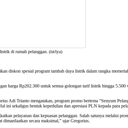
trik di rumah pelanggan. (ist/tya)
an diskon spesial program tambah daya listrik dalam rangka memeri
 harga Rp202.300 untuk semua golongan tarif listrik hingga 5.500 v
orius Adi Trianto mengatakan, program promo bertema “Senyum Pela
Hal ini sekaligus bentuk kepedulian dan apresiasi PLN kepada para pel
atkan pelayanan dan kepuasan pelanggan. Salah satunya melalui pro
at dimanfaatkan secara maksimal,” ujar Gregorius.