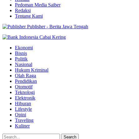
Pedoman Media Saiber
Redaksi
Tentang Kami
Publisher - Berita Jawa Tengah
Ekonomi
Bisnis
Politik
Nasional
Hukum Kriminal
Olah Raga
Pendidikan
Otomotif
Teknologi
Elektronik
Hiburan
Lifestyle
Opini
Traveling
Kuliner