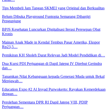
Tips Membeli Jam Tangan SKMEI yang Original dan Berkualitas
Belum Dibuka Playground Funtopia Semarang Dibanjiri
Pengunjung
BPJS Kesehatan Luncurkan Digitalisasi Iterasi Peresepan Obat
Kronis
Mainan Anak Made in Kendal Tembus Pasar Amerika, Ekspor
Rp23,5…
Pemikiran KH Sholeh Darat Relevan Jadi Model Pendidikan di…
Dua Kursi PDI Perjuangan di Dapil Jateng IV Direbut Gerindra
dan…
Tanamkan Nilai Kebangsaan kepada Generasi Muda untuk Bekal
Menjawab…
Education Expo #2 Al Irsyad Purwokerto: Rayakan Kemerdekaan
dengan…
Perolehan Sementara DPR RI Dapil Jateng VIII, PDIP
Perjuangan…