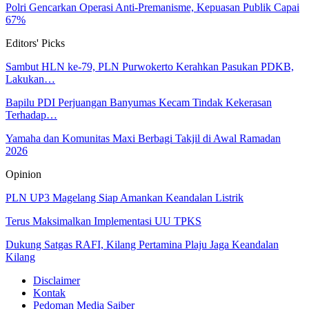
Polri Gencarkan Operasi Anti-Premanisme, Kepuasan Publik Capai
67%
Editors' Picks
Sambut HLN ke-79, PLN Purwokerto Kerahkan Pasukan PDKB,
Lakukan…
Bapilu PDI Perjuangan Banyumas Kecam Tindak Kekerasan
Terhadap…
Yamaha dan Komunitas Maxi Berbagi Takjil di Awal Ramadan
2026
Opinion
PLN UP3 Magelang Siap Amankan Keandalan Listrik
Terus Maksimalkan Implementasi UU TPKS
Dukung Satgas RAFI, Kilang Pertamina Plaju Jaga Keandalan
Kilang
Disclaimer
Kontak
Pedoman Media Saiber