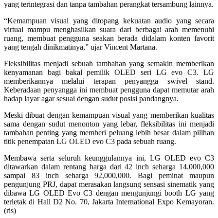
yang terintegrasi dan tanpa tambahan perangkat tersambung lainnya.
“Kemampuan visual yang ditopang kekuatan audio yang secara
virtual mampu menghasilkan suara dari berbagai arah memenuhi
ruang, membuat pengguna seakan berada didalam konten favorit
yang tengah dinikmatinya,” ujar Vincent Martana.
Fleksibilitas menjadi sebuah tambahan yang semakin memberikan
kenyamanan bagi bakal pemilik OLED seri LG evo C3. LG
memberikannya melalui terapan penyangga swivel stand.
Keberadaan penyangga ini membuat pengguna dapat memutar arah
hadap layar agar sesuai dengan sudut posisi pandangnya.
Meski dibuat dengan kemampuan visual yang memberikan kualitas
sama dengan sudut menonton yang lebar, fleksibilitas ini menjadi
tambahan penting yang memberi peluang lebih besar dalam pilihan
titik penempatan LG OLED evo C3 pada sebuah ruang.
Membawa serta seluruh keunggulannya ini, LG OLED evo C3
ditawarkan dalam rentang harga dari 42 inch seharga 14,000,000
sampai 83 inch seharga 92,000,000. Bagi peminat maupun
pengunjung PRJ, dapat merasakan langsung sensasi sinematik yang
dibawa LG OLED Evo C3 dengan mengunjungi booth LG yang
terletak di Hall D2 No. 70, Jakarta International Expo Kemayoran.
(ris)