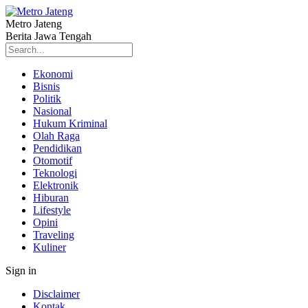
Metro Jateng
Berita Jawa Tengah
Ekonomi
Bisnis
Politik
Nasional
Hukum Kriminal
Olah Raga
Pendidikan
Otomotif
Teknologi
Elektronik
Hiburan
Lifestyle
Opini
Traveling
Kuliner
Sign in
Disclaimer
Kontak