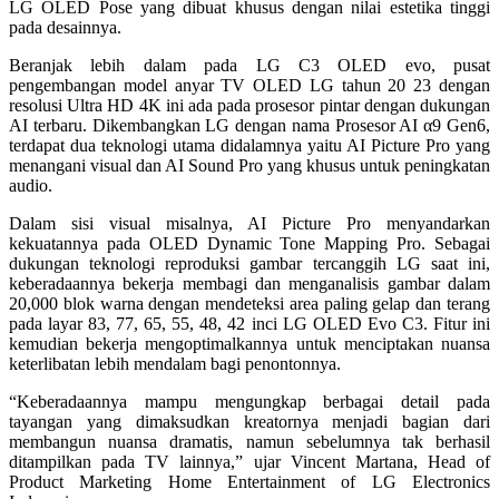
LG OLED Pose yang dibuat khusus dengan nilai estetika tinggi
pada desainnya.
Beranjak lebih dalam pada LG C3 OLED evo, pusat
pengembangan model anyar TV OLED LG tahun 20 23 dengan
resolusi Ultra HD 4K ini ada pada prosesor pintar dengan dukungan
AI terbaru. Dikembangkan LG dengan nama Prosesor AI α9 Gen6,
terdapat dua teknologi utama didalamnya yaitu AI Picture Pro yang
menangani visual dan AI Sound Pro yang khusus untuk peningkatan
audio.
Dalam sisi visual misalnya, AI Picture Pro menyandarkan
kekuatannya pada OLED Dynamic Tone Mapping Pro. Sebagai
dukungan teknologi reproduksi gambar tercanggih LG saat ini,
keberadaannya bekerja membagi dan menganalisis gambar dalam
20,000 blok warna dengan mendeteksi area paling gelap dan terang
pada layar 83, 77, 65, 55, 48, 42 inci LG OLED Evo C3. Fitur ini
kemudian bekerja mengoptimalkannya untuk menciptakan nuansa
keterlibatan lebih mendalam bagi penontonnya.
“Keberadaannya mampu mengungkap berbagai detail pada
tayangan yang dimaksudkan kreatornya menjadi bagian dari
membangun nuansa dramatis, namun sebelumnya tak berhasil
ditampilkan pada TV lainnya,” ujar Vincent Martana, Head of
Product Marketing Home Entertainment of LG Electronics