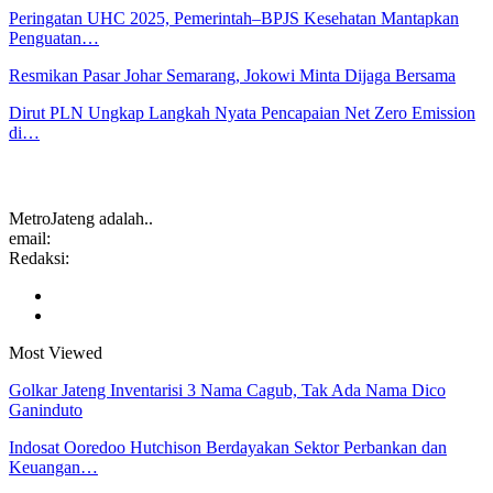
Peringatan UHC 2025, Pemerintah–BPJS Kesehatan Mantapkan
Penguatan…
Resmikan Pasar Johar Semarang, Jokowi Minta Dijaga Bersama
Dirut PLN Ungkap Langkah Nyata Pencapaian Net Zero Emission
di…
MetroJateng adalah..
email:
Redaksi:
Most Viewed
Golkar Jateng Inventarisi 3 Nama Cagub, Tak Ada Nama Dico
Ganinduto
Indosat Ooredoo Hutchison Berdayakan Sektor Perbankan dan
Keuangan…