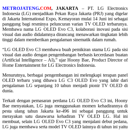
METROJATENG
.
COM
, JAKARTA
– PT. LG Electronics
Indonesia (LG) menjadikan Pekan Raya Jakarta (PRJ) yang digelar
di Jakarta International Expo, Kemayoran mulai 14 Juni ini sebagai
panggung bagi resminya peluncuran varian TV OLED terbarunya.
Membawa nama LG OLED Evo C3, kolaborasi inovasi pada sisi
visual dan audio didalamnya dirancang menawarkan tingkatan lebih
tinggi dalam memberikan pengalaman sinematik dalam rumah.
“LG OLED Evo C3 membawa buah pemikiran utama LG pada sisi
visual dan audio dengan pengembangan berbasis kecerdasan buatan
(Artificial Intelligence – AI),” ujar Hoony Bae, Product Director of
Home Entertainment for LG Electronics Indonesia.
Menurutnya, berbagai pengembangan ini melengkapi terapan panel
OLED terbaru yang dibawa LG C3 OLED Evo yang lahir dari
pengalaman LG sepanjang 10 tahun menjadi pionir TV OLED di
dunia.
Terkait dengan pemasaran perdana LG OLED Evo C3 ini, Hoony
Bae menyatakan, LG juga menggunakan momen kehadirannya di
pesta ulang tahun Jakarta ke-496 ini sebagai panggung untuk
merayakan satu dasawarsa kehadiran TV OLED LG. Hal ini
membuat, selain LG OLED Evo C3 yang menjalani debut pedana,
LG juga membawa serta model TV OLED lainnya di tahun ini yaitu