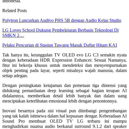
Indonesia.
Related Posts
Polytron Luncurkan Audivo PHS 5B dengan Audio Kelas Studio
LG Loves School Dukung Pembelajaran Berbasis Teknologi Di
SMKN 2…
Pelaku Pencurian di Stasiun Tawang Masuk Daftar Hitam KAI
Tak hanya itu, keunggulan TV OLED evo LG C3 semakin nyata
dengan keberadaan HDR Expression Enhancer. Sesuai Namanya,
fitur ini bekerja khusus untuk mendeteksi dan menyempurnakan
objek penting pada layar, seperti misalnya wajah manusia, dalam
setiap adegan.
Dengan peningkatan ketajaman dan pemetaan tiga dimensi yang
didukung pemanfaatan deep learning sebagai bagian terapan AI
didalamnya, memberikan detail lebih banyak dan dalam uang
menciptakan keterlibatan emosional lebih dengan penontonnya.
Inovasi besarnya pada sisi visual pun diimbangi pengembangan
yang tak kalah istimewa dalam hal kepuasan dengar. Keberadaan AI
Sound Pro membuat OLED TV LG terbaru ini mampu
menghadirkan nuansa audio berkanal surround 9.1.2 dari speaker