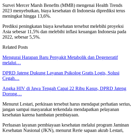
Survei Mercer Marsh Benefits (MMB) mengenai Health Trends
2023 menyebutkan, biaya kesehatan di Indonesia diprediksi terus
meningkat hingga 13,6%.
Prediksi peningkatan biaya kesehatan tersebut melebihi proyeksi
Asia sebesar 11,5% dan melebihi inflasi keuangan Indonesia pada
2022, sebesar 5,5%.
Related Posts
Mengurai Harapan Baru Penyakit Metabolik dan Degeneratif
melalui…
DPRD Jateng Dukung Layanan Psikolog Gratis Logis, Solusi
Cegah…
Angka HIV di Jawa Tengah Capai 22 Ribu Kasus, DPRD Jateng
Dorong…
Menurut Lestari, perkiraan tersebut harus mendapat perhatian serius,
jangan sampai masyarakat terkendala mendapatkan pelayanan
kesehatan karena hambatan pembiayaan.
Perluasan layanan pembiayaan kesehatan melalui program Jaminan
Kesehatan Nasional (JKN), menurut Rerie sapaan akrab Lestari,