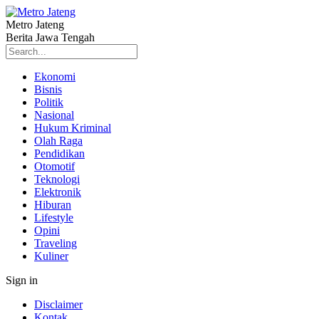
Metro Jateng
Berita Jawa Tengah
Ekonomi
Bisnis
Politik
Nasional
Hukum Kriminal
Olah Raga
Pendidikan
Otomotif
Teknologi
Elektronik
Hiburan
Lifestyle
Opini
Traveling
Kuliner
Sign in
Disclaimer
Kontak