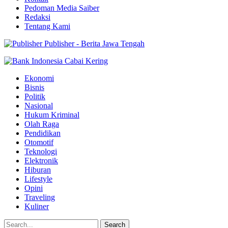
Pedoman Media Saiber
Redaksi
Tentang Kami
Publisher - Berita Jawa Tengah
Ekonomi
Bisnis
Politik
Nasional
Hukum Kriminal
Olah Raga
Pendidikan
Otomotif
Teknologi
Elektronik
Hiburan
Lifestyle
Opini
Traveling
Kuliner