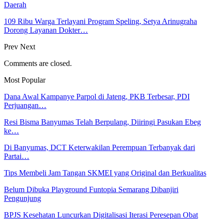
Daerah
109 Ribu Warga Terlayani Program Speling, Setya Arinugraha
Dorong Layanan Dokter…
Prev
Next
Comments are closed.
Most Popular
Dana Awal Kampanye Parpol di Jateng, PKB Terbesar, PDI
Perjuangan…
Resi Bisma Banyumas Telah Berpulang, Diiringi Pasukan Ebeg
ke…
Di Banyumas, DCT Keterwakilan Perempuan Terbanyak dari
Partai…
Tips Membeli Jam Tangan SKMEI yang Original dan Berkualitas
Belum Dibuka Playground Funtopia Semarang Dibanjiri
Pengunjung
BPJS Kesehatan Luncurkan Digitalisasi Iterasi Peresepan Obat