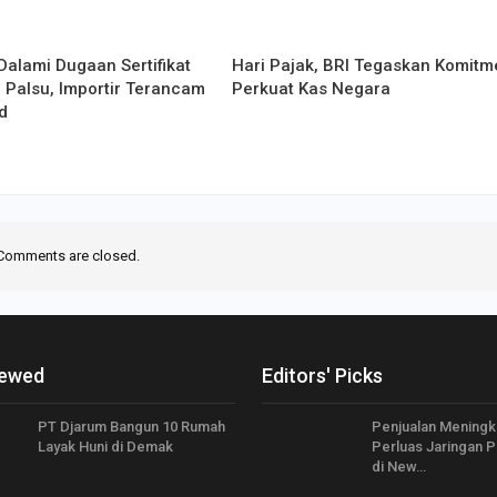
Dalami Dugaan Sertifikat
Hari Pajak, BRI Tegaskan Komitm
 Palsu, Importir Terancam
Perkuat Kas Negara
d
Comments are closed.
iewed
Editors' Picks
PT Djarum Bangun 10 Rumah
Penjualan Meningk
Layak Huni di Demak
Perluas Jaringan 
di New…