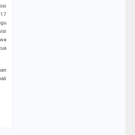
isi
117
ngu
isi
awa
tua
nan
ali