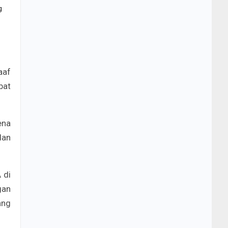
g
aaf
bat
ena
dan
 di
gan
ang