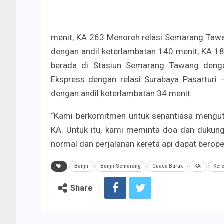
menit, KA 263 Menoreh relasi Semarang Tawan
dengan andil keterlambatan 140 menit, KA 189
berada di Stasiun Semarang Tawang deng
Ekspress dengan relasi Surabaya Pasarturi 
dengan andil keterlambatan 34 menit.
“Kami berkomitmen untuk senantiasa mengu
KA. Untuk itu, kami meminta doa dan dukung
normal dan perjalanan kereta api dapat beropera
Banjir
Banjir Semarang
Cuaca Buruk
KAI
Kere
Share