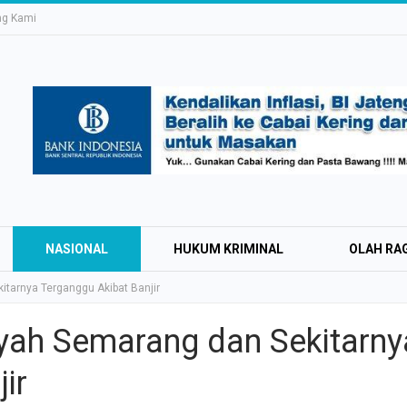
ng Kami
NASIONAL
HUKUM KRIMINAL
OLAH RA
itarnya Terganggu Akibat Banjir
ayah Semarang dan Sekitarny
Education Expo #
ir
Irsyad Purwokert
Rayakan Kemerd