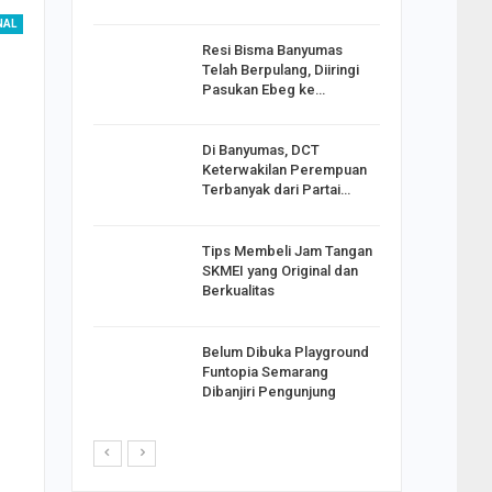
NAL
Resi Bisma Banyumas
ntara DPR
Telah Berpulang, Diiringi
III, PDIP
Pasukan Ebeg ke…
Di Banyumas, DCT
2025,
Keterwakilan Perempuan
S
Terbanyak dari Partai…
apkan
Tips Membeli Jam Tangan
Johar
SKMEI yang Original dan
i Minta
Berkualitas
Belum Dibuka Playground
p Langkah
Funtopia Semarang
n Net
Dibanjiri Pengunjung
i…