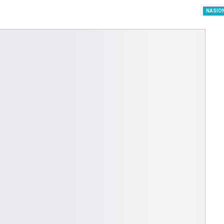
dengan…
NASIO
Perolehan Seme
RI Dapil Jateng V
Perjuangan…
Peringatan UHC 
Pemerintah–BPJ
Kesehatan Mant
Penguatan…
Resmikan Pasar 
Semarang, Jokow
Dijaga Bersama
Dirut PLN Ungka
Nyata Pencapaia
Zero Emission d