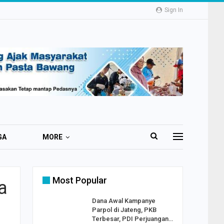
Sign In
GA
MORE
Most Popular
a
2 Al
Dana Awal Kampanye
o:
Parpol di Jateng, PKB
ekaan
Terbesar, PDI Perjuangan…