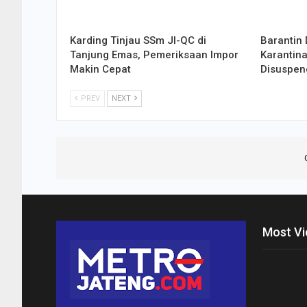
Karding Tinjau SSm JI-QC di
Barantin 
Tanjung Emas, Pemeriksaan Impor
Karantina
Makin Cepat
Disuspen
PREV
NEXT
Most V