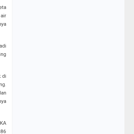
eta
air
nya
adi
ing
 di
ng.
dan
nya
 KA
186