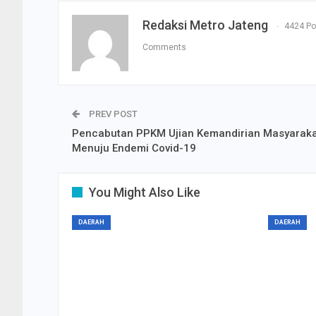
Redaksi Metro Jateng
4424 Po
Comments
PREV POST
Pencabutan PPKM Ujian Kemandirian Masyaraka
Menuju Endemi Covid-19
You Might Also Like
DAERAH
DAERAH