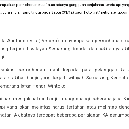
ampaikan permohonan maaf atas adanya gangguan perjalanan kereta api yan
at curah hujan yang tinggi pada Sabtu (31/12) pagi. Foto : ist/metrojateng.com
eta Api Indonesia (Persero) menyampaikan permohonan m
ang terjadi di wilayah Semarang, Kendal dan sekitarnya aki
gi.
apkan permohonan maaf kepada para pelanggan kar
 api akibat banjir yang terjadi wilayah Semarang, Kendal 
Semarang Ixfan Hendri Wintoko
ni hari mengakibatkan banjir menggenangi beberapa jalur KA
api yang akan melintas harus tertahan atau melintas den
atan. Akibatnya terdapat beberapa perjalanan KA penump