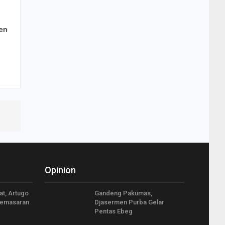
en
Opinion
at, Artugo
Gandeng Pakumas,
Pemasaran
Djasermen Purba Gelar
Pentas Ebeg