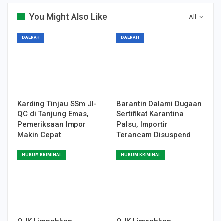
You Might Also Like
All
DAERAH
DAERAH
Karding Tinjau SSm JI-
Barantin Dalami Dugaan
QC di Tanjung Emas,
Sertifikat Karantina
Pemeriksaan Impor
Palsu, Importir
Makin Cepat
Terancam Disuspend
HUKUM KRIMINAL
HUKUM KRIMINAL
OJK Limpahkan
OJK Limpahkan