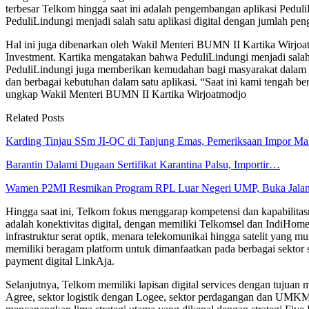
terbesar Telkom hingga saat ini adalah pengembangan aplikasi Pedu
PeduliLindungi menjadi salah satu aplikasi digital dengan jumlah pen
Hal ini juga dibenarkan oleh Wakil Menteri BUMN II Kartika Wirjoat
Investment. Kartika mengatakan bahwa PeduliLindungi menjadi salah 
PeduliLindungi juga memberikan kemudahan bagi masyarakat dalam me
dan berbagai kebutuhan dalam satu aplikasi. “Saat ini kami tengah 
ungkap Wakil Menteri BUMN II Kartika Wirjoatmodjo
Related Posts
Karding Tinjau SSm JI-QC di Tanjung Emas, Pemeriksaan Impor M
Barantin Dalami Dugaan Sertifikat Karantina Palsu, Importir…
Wamen P2MI Resmikan Program RPL Luar Negeri UMP, Buka Jala
Hingga saat ini, Telkom fokus menggarap kompetensi dan kapabilitasnya 
adalah konektivitas digital, dengan memiliki Telkomsel dan IndiHome
infrastruktur serat optik, menara telekomunikai hingga satelit yang m
memiliki beragam platform untuk dimanfaatkan pada berbagai sektor s
payment digital LinkAja.
Selanjutnya, Telkom memiliki lapisan digital services dengan tujuan m
Agree, sektor logistik dengan Logee, sektor perdagangan dan UMK