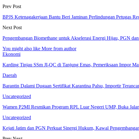
Prev Post
BPJS Ketenagakerjaan Bantu Beri Jaminan Perlindungan Petugas R
Next Post
Pengembangan Biomethane untuk Akselerasi Energi Hijau, PGN dan 
You might also like
More from author
Ekonomi
Karding Tinjau SSm JI-QC di Tanjung Emas, Pemeriksaan Impor Ma
Daerah
Barantin Dalami Dugaan Sertifikat Karantina Palsu, Importir Teranc
Uncategorized
Wamen P2MI Resmikan Program RPL Luar Negeri UMP, Buka Jalan
Uncategorized
Kejati Jatim dan PGN Perkuat Sinergi Hukum, Kawal Pengembangan 
Prev
Next