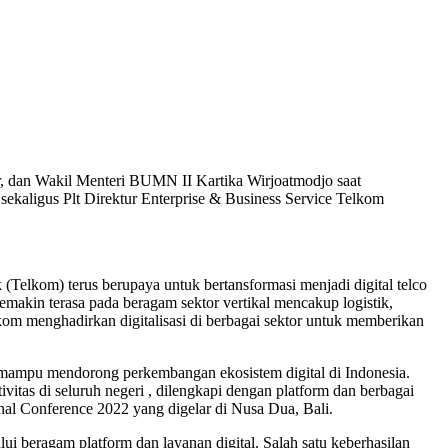
r, dan Wakil Menteri BUMN II Kartika Wirjoatmodjo saat
ekaligus Plt Direktur Enterprise & Business Service Telkom
(Telkom) terus berupaya untuk bertansformasi menjadi digital telco
 semakin terasa pada beragam sektor vertikal mencakup logistik,
kom menghadirkan digitalisasi di berbagai sektor untuk memberikan
 mampu mendorong perkembangan ekosistem digital di Indonesia.
tas di seluruh negeri , dilengkapi dengan platform dan berbagai
al Conference 2022 yang digelar di Nusa Dua, Bali.
i beragam platform dan layanan digital. Salah satu keberhasilan