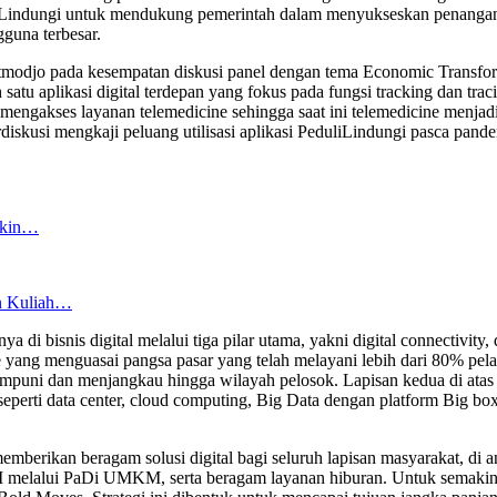
liLindungi untuk mendukung pemerintah dalam menyukseskan penangana
gguna terbesar.
modjo pada kesempatan diskusi panel dengan tema Economic Transforma
satu aplikasi digital terdepan yang fokus pada fungsi tracking dan t
ngakses layanan telemedicine sehingga saat ini telemedicine menjadi
berdiskusi mengkaji peluang utilisasi aplikasi PeduliLindungi pasca p
akin…
n Kuliah…
di bisnis digital melalui tiga pilar utama, yakni digital connectivity, d
 yang menguasai pangsa pasar yang telah melayani lebih dari 80% pela
umpuni dan menjangkau hingga wilayah pelosok. Lapisan kedua di atas ko
eperti data center, cloud computing, Big Data dengan platform Big bo
emberikan beragam solusi digital bagi seluruh lapisan masyarakat, di a
M melalui PaDi UMKM, serta beragam layanan hiburan. Untuk semakin