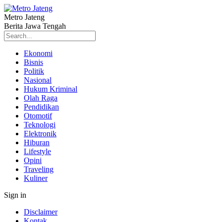
Metro Jateng
Berita Jawa Tengah
Ekonomi
Bisnis
Politik
Nasional
Hukum Kriminal
Olah Raga
Pendidikan
Otomotif
Teknologi
Elektronik
Hiburan
Lifestyle
Opini
Traveling
Kuliner
Sign in
Disclaimer
Kontak