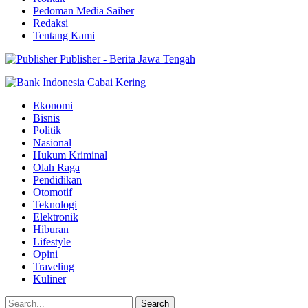
Pedoman Media Saiber
Redaksi
Tentang Kami
Publisher - Berita Jawa Tengah
Ekonomi
Bisnis
Politik
Nasional
Hukum Kriminal
Olah Raga
Pendidikan
Otomotif
Teknologi
Elektronik
Hiburan
Lifestyle
Opini
Traveling
Kuliner