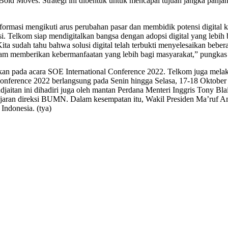
Bold Moves. Strategi ini dibentuk untuk mencapai tujuan jangka panja
formasi mengikuti arus perubahan pasar dan membidik potensi digital 
. Telkom siap mendigitalkan bangsa dengan adopsi digital yang lebih b
ta sudah tahu bahwa solusi digital telah terbukti menyelesaikan beber
dalam memberikan kebermanfaatan yang lebih bagi masyarakat,” pungkas 
ikan pada acara SOE International Conference 2022. Telkom juga melak
l Conference 2022 berlangsung pada Senin hingga Selasa, 17-18 Oktobe
djaitan ini dihadiri juga oleh mantan Perdana Menteri Inggris Tony 
ajaran direksi BUMN. Dalam kesempatan itu, Wakil Presiden Ma’ruf A
Indonesia. (tya)