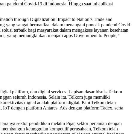
n pandemi Covid-19 di Indonesia. Hingga saat ini aplikasi
tion through Digitalization: Impact to Nation’s Trade and
racing yang sangat bermanfaat dalam menangani puncak pandemi Covid.
 solusi terbaik bagi masyarakat dalam mengakses layanan kesehatan
andemi, yang memungkinkan menjadi apps Government to People,”
igital platform, dan digital services. Lapisan dasar bisnis Telkom
nggan seluruh Indonesia. Selain itu, Telkom juga memiliki
nektivitas digital adalah platform digital. Kini Telkom telah
x, IoT dengan platform Antares, Ads dengan platform Tadex, serta
ntaranya sektor pendidikan melalui Pijar, sektor pertanian dengan
 membangun keunggulan kompetitif perusahaan, Telkom telah