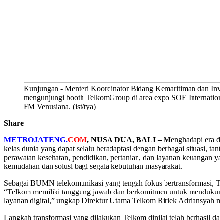
Kunjungan - Menteri Koordinator Bidang Kemaritiman dan Inve
mengunjungi booth TelkomGroup di area expo SOE Internationa
FM Venusiana. (ist/tya)
Share
METROJATENG.
COM
, NUSA DUA, BALI – M
enghadapi era d
kelas dunia yang dapat selalu beradaptasi dengan berbagai situasi, ta
perawatan kesehatan, pendidikan, pertanian, dan layanan keuangan ya
kemudahan dan solusi bagi segala kebutuhan masyarakat.
Sebagai BUMN telekomunikasi yang tengah fokus bertransformasi, T
“Telkom memiliki tanggung jawab dan berkomitmen untuk mendukung d
layanan digital,” ungkap Direktur Utama Telkom Ririek Adriansyah 
Langkah transformasi yang dilakukan Telkom dinilai telah berhasil d