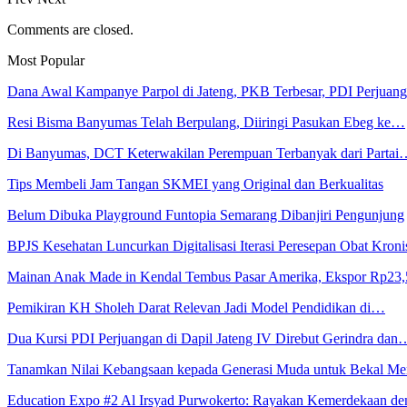
Comments are closed.
Most Popular
Dana Awal Kampanye Parpol di Jateng, PKB Terbesar, PDI Perjua
Resi Bisma Banyumas Telah Berpulang, Diiringi Pasukan Ebeg ke…
Di Banyumas, DCT Keterwakilan Perempuan Terbanyak dari Partai
Tips Membeli Jam Tangan SKMEI yang Original dan Berkualitas
Belum Dibuka Playground Funtopia Semarang Dibanjiri Pengunjung
BPJS Kesehatan Luncurkan Digitalisasi Iterasi Peresepan Obat Kroni
Mainan Anak Made in Kendal Tembus Pasar Amerika, Ekspor Rp23
Pemikiran KH Sholeh Darat Relevan Jadi Model Pendidikan di…
Dua Kursi PDI Perjuangan di Dapil Jateng IV Direbut Gerindra dan
Tanamkan Nilai Kebangsaan kepada Generasi Muda untuk Bekal 
Education Expo #2 Al Irsyad Purwokerto: Rayakan Kemerdekaan 