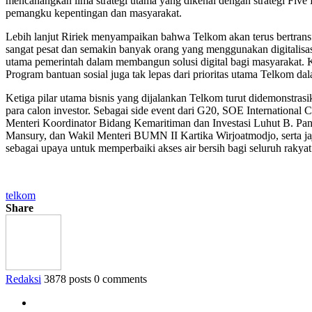
mencanangkan lima strategi utama yang dikenal dengan strategi Five 
pemangku kepentingan dan masyarakat.
Lebih lanjut Ririek menyampaikan bahwa Telkom akan terus bertrans
sangat pesat dan semakin banyak orang yang menggunakan digitalisasi
utama pemerintah dalam membangun solusi digital bagi masyarakat. Ki
Program bantuan sosial juga tak lepas dari prioritas utama Telkom 
Ketiga pilar utama bisnis yang dijalankan Telkom turut didemonstras
para calon investor. Sebagai side event dari G20, SOE Internationa
Menteri Koordinator Bidang Kemaritiman dan Investasi Luhut B. Pan
Mansury, dan Wakil Menteri BUMN II Kartika Wirjoatmodjo, serta j
sebagai upaya untuk memperbaiki akses air bersih bagi seluruh rakyat 
telkom
Share
Redaksi
3878 posts
0 comments