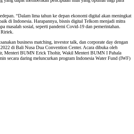
ng yang dapat memberikan penciptaan nilai yang optimal bagi para
kedepan. “Dalam lima tahun ke depan ekonomi digital akan meningkat
aik di Indonesia. Harapannya, bisnis digital Telkom menjadi mitra
apa masalah sosial, seperti pandemi Covid-19 dan pemerintahan.
Ririek.
sanakan business matching, investor talk, dan corporate day dengan
r 2022 di Bali Nusa Dua Convention Center. Acara dibuka oleh
Blair, Menteri BUMN Erick Thohir, Wakil Menteri BUMN I Pahala
min secara daring meluncurkan program Indonesia Water Fund (IWF)