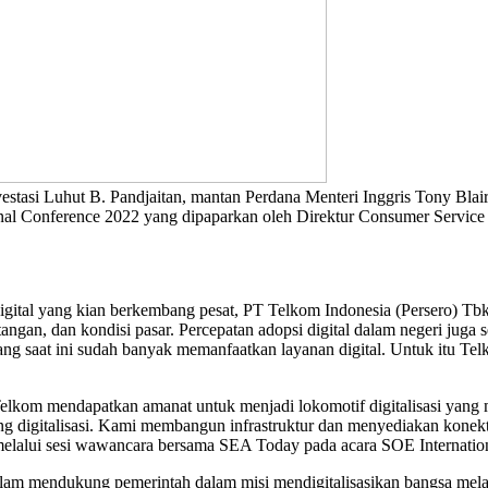
stasi Luhut B. Pandjaitan, mantan Perdana Menteri Inggris Tony Blai
l Conference 2022 yang dipaparkan oleh Direktur Consumer Service s
igital yang kian berkembang pesat, PT Telkom Indonesia (Persero) Tbk 
ntangan, dan kondisi pasar. Percepatan adopsi digital dalam negeri juga
ng saat ini sudah banyak memanfaatkan layanan digital. Untuk itu Tel
elkom mendapatkan amanat untuk menjadi lokomotif digitalisasi yang
igitalisasi. Kami membangun infrastruktur dan menyediakan konektivi
melalui sesi wawancara bersama SEA Today pada acara SOE Internation
alam mendukung pemerintah dalam misi mendigitalisasikan bangsa melalu